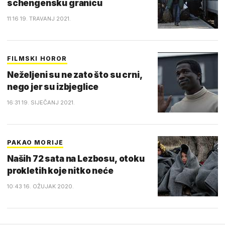
schengensku granicu
11:16 19. TRAVANJ 2021.
FILMSKI HOROR
Neželjeni su ne zato što su crni,
nego jer su izbjeglice
16:31 19. SIJEČANJ 2021.
PAKAO MORIJE
Naših 72 sata na Lezbosu, otoku
prokletih koje nitko neće
10:43 16. OŽUJAK 2020.