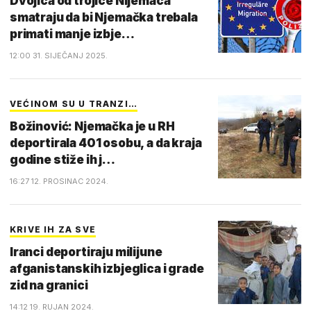
Dvojica od trojice Nijemaca
smatraju da bi Njemačka trebala
primati manje izbje…
12:00 31. SIJEČANJ 2025.
VEĆINOM SU U TRANZI…
Božinović: Njemačka je u RH
deportirala 401 osobu, a da kraja
godine stiže ih j…
16:27 12. PROSINAC 2024.
KRIVE IH ZA SVE
Iranci deportiraju milijune
afganistanskih izbjeglica i grade
zid na granici
14:12 19. RUJAN 2024.