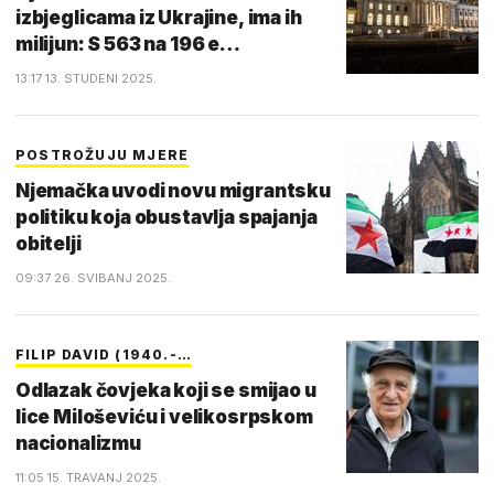
izbjeglicama iz Ukrajine, ima ih
milijun: S 563 na 196 e…
13:17 13. STUDENI 2025.
POSTROŽUJU MJERE
Njemačka uvodi novu migrantsku
politiku koja obustavlja spajanja
obitelji
09:37 26. SVIBANJ 2025.
FILIP DAVID (1940.-…
Odlazak čovjeka koji se smijao u
lice Miloševiću i velikosrpskom
nacionalizmu
11:05 15. TRAVANJ 2025.