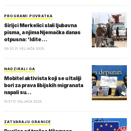
PROGRAMI POVRATKA
Sirijci Merkelici slali ljubavna
pisma, a njima Njemačka danas
otpusna: 'Idite …
09:32 21. VELJAČA 2025.
NADZIRALI GA
Mobitel aktivista koji se u Italiji
bori za prava libijskih migranata
napali su…
10:57 11. VELJAČA 2025.
ZATVARAJU GRANICE