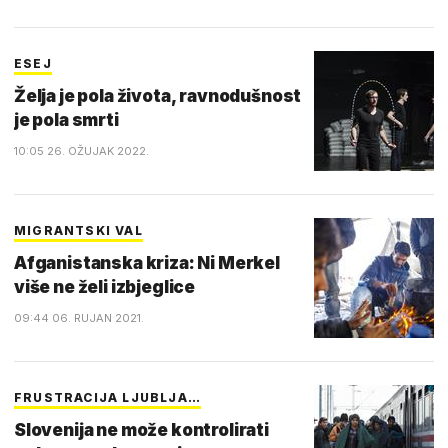
ESEJ
Želja je pola života, ravnodušnost
je pola smrti
10:05 26. OŽUJAK 2022.
MIGRANTSKI VAL
Afganistanska kriza: Ni Merkel
više ne želi izbjeglice
09:44 06. RUJAN 2021.
FRUSTRACIJA LJUBLJA…
Slovenija ne može kontrolirati