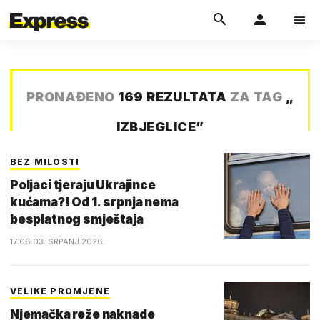
PRONAĐENO
169 REZULTATA
ZA TAG
„
IZBJEGLICE
”
BEZ MILOSTI
Poljaci tjeraju Ukrajince
kućama?! Od 1. srpnja nema
besplatnog smještaja
17:06 03. SRPANJ 2026.
VELIKE PROMJENE
Njemačka reže naknade