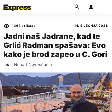
1364
prikaza
14. SIJEČNJA 2025.
Jadni naš Jadrane, kad te
Grlić Radman spašava: Evo
kako je brod zapeo u C. Gori
Nenad Nevešćanin
PIŠE