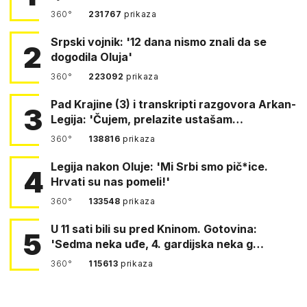
360°
231767
prikaza
Srpski vojnik: '12 dana nismo znali da se
2
dogodila Oluja'
360°
223092
prikaza
Pad Krajine (3) i transkripti razgovora Arkan-
3
Legija: 'Čujem, prelazite ustašam…
360°
138816
prikaza
Legija nakon Oluje: 'Mi Srbi smo pič*ice.
4
Hrvati su nas pomeli!'
360°
133548
prikaza
U 11 sati bili su pred Kninom. Gotovina:
5
'Sedma neka uđe, 4. gardijska neka g…
360°
115613
prikaza