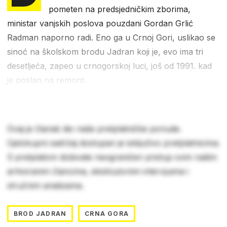
pometen na predsjedničkim zborima,
ministar vanjskih poslova pouzdani Gordan Grlić
Radman naporno radi. Eno ga u Crnoj Gori, uslikao se
sinoć na školskom brodu Jadran koji je, evo ima tri
desetljeća, zapeo u crnogorskoj luci, još od 1991. kad
je poslan na remont.
Ovaj je članak dio naše pretplatničke ponude.
Cjelokupni sadržaj dostupan je isključivo pretplatnicima.
S pretplatom dobivate neograničen pristup svim našim
arhiviranim člancima, ekskluzivnim intervjuima i
stručnim analizama.
BROD JADRAN
CRNA GORA