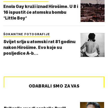
Enola Gay kruži iznad Hirošime. U 8 i
16 ispustit će atomsku bombu
'Little Boy'
ŠOKANTNE FOTOGRAFIJE
Svijet srlja u atomski rat 81 godinu
nakon Hirošime. Evo koje su
posljedice A-b…