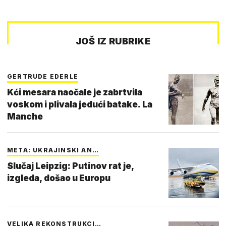
JOŠ IZ RUBRIKE
GERTRUDE EDERLE
Kći mesara naočale je zabrtvila
voskom i plivala jedući batake. La
Manche
META: UKRAJINSKI AN…
Slučaj Leipzig: Putinov rat je,
izgleda, došao u Europu
VELIKA REKONSTRUKCI…