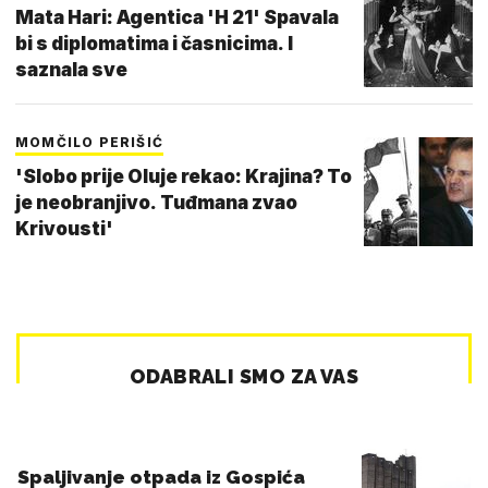
Mata Hari: Agentica 'H 21' Spavala
bi s diplomatima i časnicima. I
saznala sve
MOMČILO PERIŠIĆ
'Slobo prije Oluje rekao: Krajina? To
je neobranjivo. Tuđmana zvao
Krivousti'