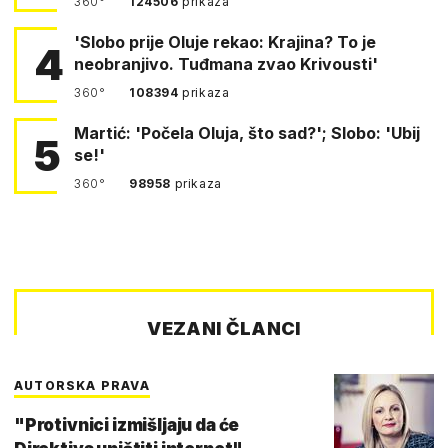
360°
124506
prikaza
'Slobo prije Oluje rekao: Krajina? To je
4
neobranjivo. Tuđmana zvao Krivousti'
360°
108394
prikaza
Martić: 'Počela Oluja, što sad?'; Slobo: 'Ubij
5
se!'
360°
98958
prikaza
VEZANI ČLANCI
AUTORSKA PRAVA
"Protivnici izmišljaju da će