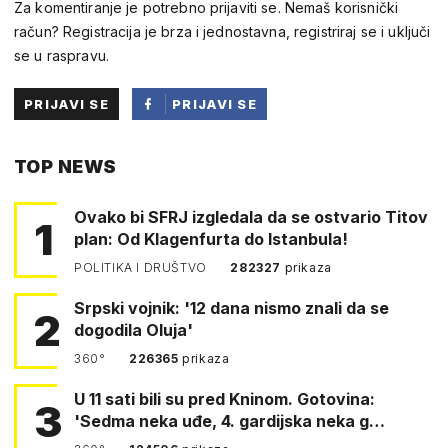
Za komentiranje je potrebno prijaviti se. Nemaš korisnički
račun? Registracija je brza i jednostavna, registriraj se i uključi
se u raspravu.
PRIJAVI SE
PRIJAVI SE
PUTEM
TOP NEWS
FACEBOOKA
Ovako bi SFRJ izgledala da se ostvario Titov
1
plan: Od Klagenfurta do Istanbula!
POLITIKA I DRUŠTVO
282327
prikaza
Srpski vojnik: '12 dana nismo znali da se
2
dogodila Oluja'
360°
226365
prikaza
U 11 sati bili su pred Kninom. Gotovina:
3
'Sedma neka uđe, 4. gardijska neka g…