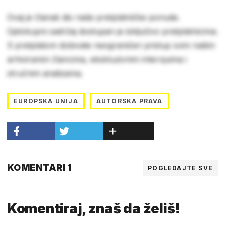
Ovaj je članak dio naše pretplatničke ponude.
Cjelokupni sadržaj dostupan je isključivo pretplatnicima.
S pretplatom dobivate neograničen pristup svim našim
arhiviranim člancima, ekskluzivnim intervjuima i
stručnim analizama.
EUROPSKA UNIJA
AUTORSKA PRAVA
KOMENTARI 1
POGLEDAJTE SVE
Komentiraj, znaš da želiš!