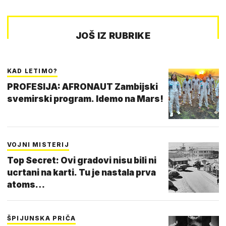
JOŠ IZ RUBRIKE
KAD LETIMO?
PROFESIJA: AFRONAUT Zambijski
svemirski program. Idemo na Mars!
VOJNI MISTERIJ
Top Secret: Ovi gradovi nisu bili ni
ucrtani na karti. Tu je nastala prva
atoms…
ŠPIJUNSKA PRIČA