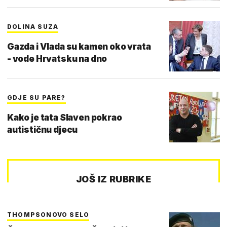
DOLINA SUZA
Gazda i Vlada su kamen oko vrata
- vode Hrvatsku na dno
GDJE SU PARE?
Kako je tata Slaven pokrao
autističnu djecu
JOŠ IZ RUBRIKE
THOMPSONOVO SELO