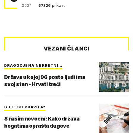
360°
67326
prikaza
VEZANI ČLANCI
DRAGOCJENA NEKRETNI…
Država u kojoj 96 posto ljudi ima
svoj stan - Hrvati treći
GDJE SU PRAVILA?
S našim novcem: Kako država
bogatima oprašta dugove