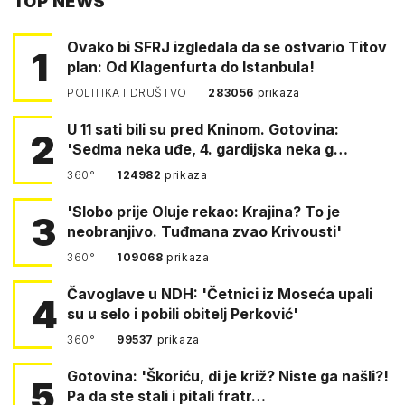
TOP NEWS
FACEBOOKA
Ovako bi SFRJ izgledala da se ostvario Titov
1
plan: Od Klagenfurta do Istanbula!
POLITIKA I DRUŠTVO
283056
prikaza
U 11 sati bili su pred Kninom. Gotovina:
2
'Sedma neka uđe, 4. gardijska neka g…
360°
124982
prikaza
'Slobo prije Oluje rekao: Krajina? To je
3
neobranjivo. Tuđmana zvao Krivousti'
360°
109068
prikaza
Čavoglave u NDH: 'Četnici iz Moseća upali
4
su u selo i pobili obitelj Perković'
360°
99537
prikaza
Gotovina: 'Škoriću, di je križ? Niste ga našli?!
5
Pa da ste stali i pitali fratr…