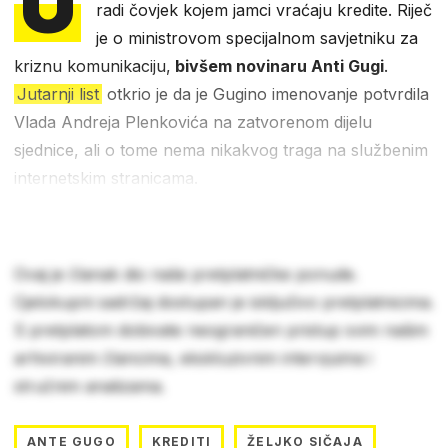
U
radi čovjek kojem jamci vraćaju kredite. Riječ
je o ministrovom specijalnom savjetniku za
kriznu komunikaciju,
bivšem novinaru Anti Gugi
.
Jutarnji list
otkrio je da je Gugino imenovanje potvrdila
Vlada Andreja Plenkovića na zatvorenom dijelu
sjednice, ali o tome nema nikakvog traga na službenim
internetskim stranicama.
Ovaj je članak dio naše pretplatničke ponude.
Cjelokupni sadržaj dostupan je isključivo pretplatnicima.
S pretplatom dobivate neograničen pristup svim našim
arhiviranim člancima, ekskluzivnim intervjuima i
stručnim analizama.
ANTE GUGO
KREDITI
ŽELJKO SIČAJA