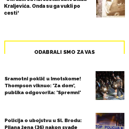
Kraljevića. Onda su ga vukli po
cesti'