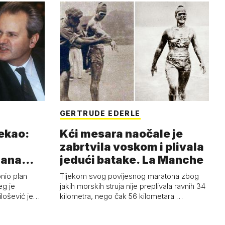
GERTRUDE EDERLE
rekao:
Kći mesara naočale je
zabrtvila voskom i plivala
mana
jedući batake. La Manche
onio plan
Tijekom svog povijesnog maratona zbog
eg je
jakih morskih struja nije preplivala ravnih 34
ilošević je…
kilometra, nego čak 56 kilometara …