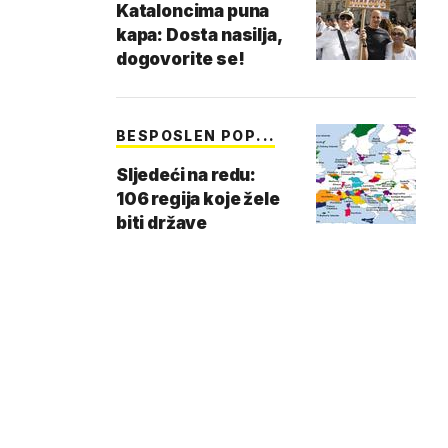
Kataloncima puna
kapa: Dosta nasilja,
dogovorite se!
BESPOSLEN POP...
Sljedeći na redu:
106 regija koje žele
biti države