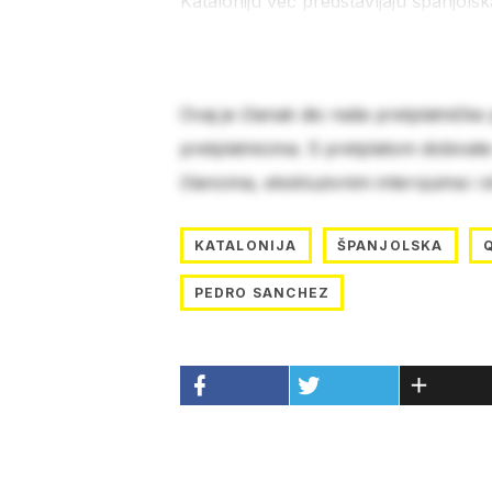
Kataloniju već predstavljaju španjols
Ovaj je članak dio naše pretplatničke
pretplatnicima. S pretplatom dobivat
člancima, ekskluzivnim intervjuima i 
KATALONIJA
ŠPANJOLSKA
PEDRO SANCHEZ