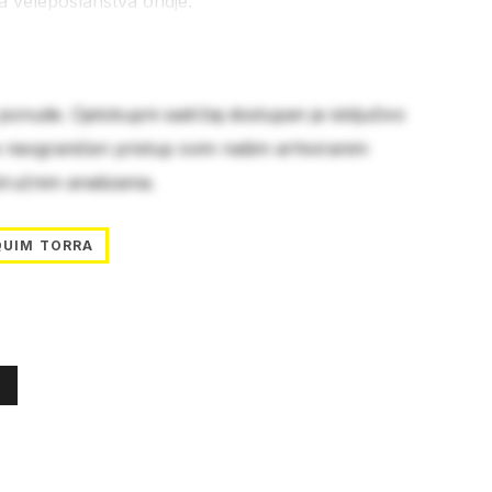
ka veleposlanstva ondje.
 ponude. Cjelokupni sadržaj dostupan je isključivo
e neograničen pristup svim našim arhiviranim
stručnim analizama.
QUIM TORRA