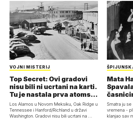
VOJNI MISTERIJ
ŠPIJUNSK
Top Secret: Ovi gradovi
Mata Har
nisu bili ni ucrtani na karti.
Spavala
Tu je nastala prva atoms…
časnici
Los Alamos u Novom Meksiku, Oak Ridge u
Smatra ju se
Tennessee i Hanford/Richland u državi
vremena - pl
Washington. Gradovi nisu bili ucrtani na …
klanjao sav m