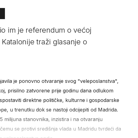
io im je referendum o većoj
 Katalonije traži glasanje o
javila je ponovno otvaranje svog "veleposlanstva",
oj, prisilno zatvorene prije godinu dana odlukom
postaviti direktne političke, kulturne i gospodarske
, u trenutku dok se nastoji odcijepiti od Madrida.
 milijuna stanovnika, inzistira i na otvaranju
, čemu se protivi središnja vlada u Madridu tvrdeći da