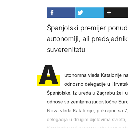
Španjolski premijer ponud
autonomiji, ali predsjednik
suverenitetu
A
utonomna vlada Katalonije na
odnosno delegacije u Hrvatsk
Španjolske. Iz ureda u Zagrebu želi us
odnose sa zemljama jugoistočne Europe
Nova vlada Katalonije, pokrajine sa 7,5
delegacija u drugim dijelovima svijeta