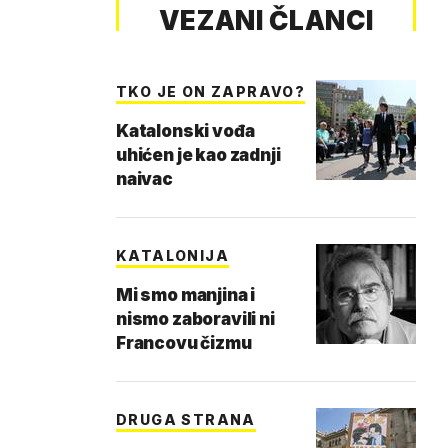
VEZANI ČLANCI
TKO JE ON ZAPRAVO?
Katalonski vođa
uhićen je kao zadnji
naivac
KATALONIJA
Mi smo manjina i
nismo zaboravili ni
Francovu čizmu
DRUGA STRANA