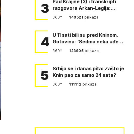
Pad Krajine (3) i transkripti
3
razgovora Arkan-Legija:
'Čujem, prelazite ustašam…
360°
140521
prikaza
U 11 sati bili su pred Kninom.
4
Gotovina: 'Sedma neka uđe,
4. gardijska neka g…
360°
123905
prikaza
Srbija se i danas pita: Zašto je
5
Knin pao za samo 24 sata?
360°
111112
prikaza