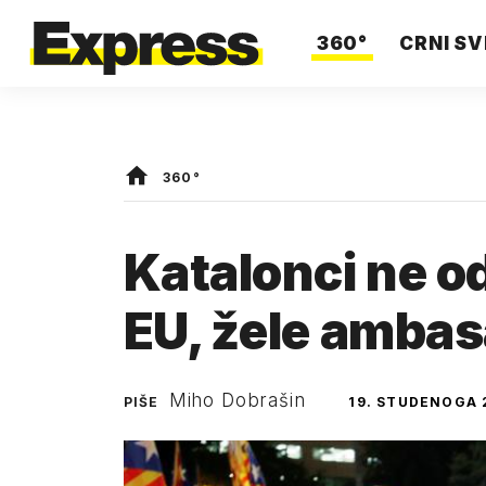
360°
CRNI SV
360°
Katalonci ne o
EU, žele amba
Miho Dobrašin
PIŠE
19. STUDENOGA 