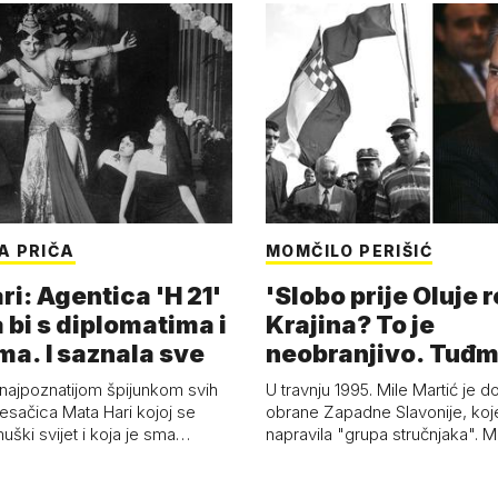
A PRIČA
MOMČILO PERIŠIĆ
i: Agentica 'H 21'
'Slobo prije Oluje 
 bi s diplomatima i
Krajina? To je
ma. I saznala sve
neobranjivo. Tuđ
zvao Krivousti'
 najpoznatijom špijunkom svih
U travnju 1995. Mile Martić je d
esačica Mata Hari kojoj se
obrane Zapadne Slavonije, koj
uški svijet i koja je sma…
napravila "grupa stručnjaka". M