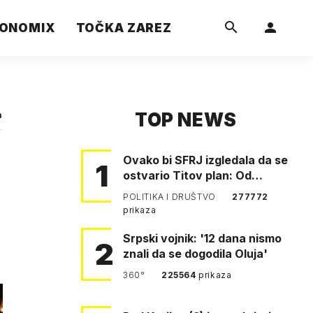
ONOMIX
TOČKA ZAREZ
TOP NEWS
a
Ovako bi SFRJ izgledala da se
1
ostvario Titov plan: Od
Klagenfurta do Istanbula!
POLITIKA I DRUŠTVO
277772
prikaza
Srpski vojnik: '12 dana nismo
2
znali da se dogodila Oluja'
360°
225564
prikaza