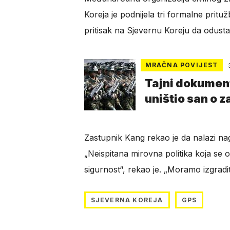
Koreja je podnijela tri formalne prituž
pritisak na Sjevernu Koreju da odusta
MRAČNA POVIJEST
Tajni dokumenti
uništio san o z
Zastupnik Kang rekao je da nalazi na
„Neispitana mirovna politika koja se
sigurnost“, rekao je. „Moramo izgradi
SJEVERNA KOREJA
GPS