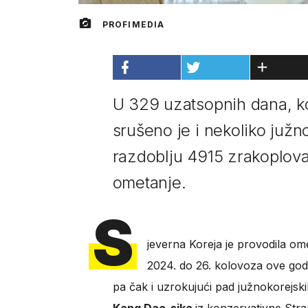
PROFIMEDIA
U 329 uzatsopnih dana, kol
srušeno je i nekoliko južn
razdoblju 4915 zrakoplova 
ometanje.
S
jeverna Koreja je provodila om
2024. do 26. kolovoza ove godi
pa čak i uzrokujući pad južnokorejski