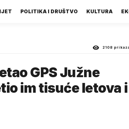
IJET
POLITIKA I DRUŠTVO
KULTURA
EK
2108
prikaz
etao GPS Južne
io im tisuće letova i