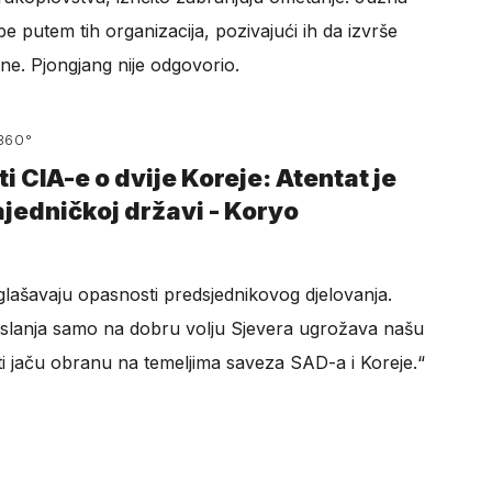
be putem tih organizacija, pozivajući ih da izvrše
ne. Pjongjang nije odgovorio.
360°
 CIA-e o dvije Koreje: Atentat je
ajedničkoj državi - Koryo
glašavaju opasnosti predsjednikovog djelovanja.
 oslanja samo na dobru volju Sjevera ugrožava našu
ti jaču obranu na temeljima saveza SAD-a i Koreje.“