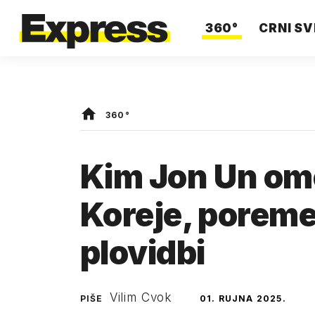
360°
CRNI SV
360°
Kim Jon Un om
Koreje, poremet
plovidbi
Vilim Cvok
PIŠE
01. RUJNA 2025.