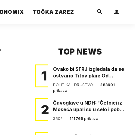
ONOMIX
TOČKA ZAREZ
TOP NEWS
a
Ovako bi SFRJ izgledala da se
1
ostvario Titov plan: Od
Klagenfurta do Istanbula!
POLITIKA I DRUŠTVO
283601
prikaza
Čavoglave u NDH: 'Četnici iz
2
Moseća upali su u selo i pobili
obitelj Perković'
360°
111765
prikaza