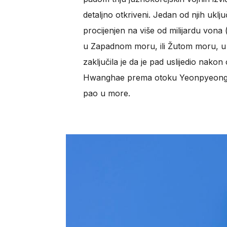
detaljno otkriveni. Jedan od njih uklj
procijenjen na više od milijardu vona (
u Zapadnom moru, ili Žutom moru, u t
zaključila je da je pad uslijedio nakon
Hwanghae prema otoku Yeonpyeong, što
pao u more.