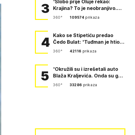
'Slobo prije Oluje rekao:
3
Krajina? To je neobranjivo.
Tuđmana zvao Krivousti'
360°
109574
prikaza
Kako se Stipetiću predao
4
Čedo Bulat: 'Tuđman je htio
da se prerušim u ženu'
360°
42116
prikaza
'Okružili su i izrešetali auto
5
Blaža Kraljevića. Onda su ga
vukli po cesti'
360°
33286
prikaza