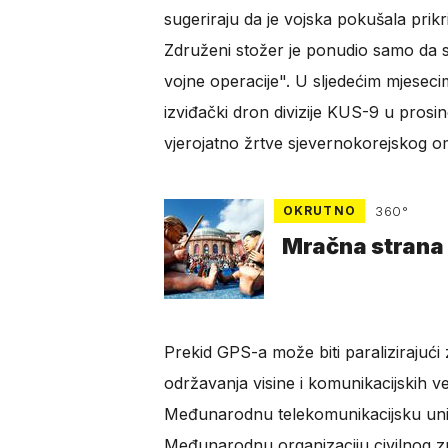
sugeriraju da je vojska pokušala prikr
Združeni stožer je ponudio samo da su
vojne operacije". U sljedećim mjesec
izviđački dron divizije KUS-9 u prosi
vjerojatno žrtve sjevernokorejskog o
OKRUTNO
360°
Mračna strana m
Prekid GPS-a može biti paralizirajući 
održavanja visine i komunikacijskih ve
Međunarodnu telekomunikacijsku uni
Međunarodnu organizaciju civilnog zr