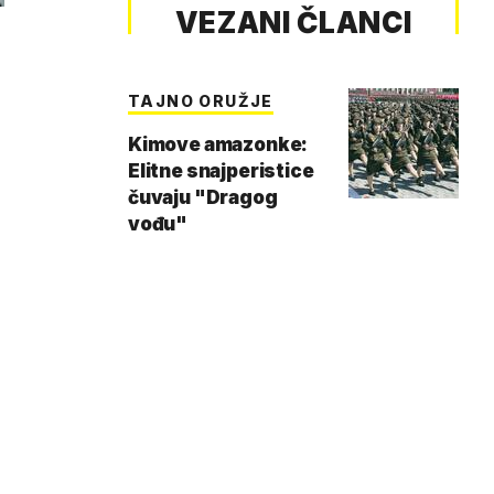
VEZANI ČLANCI
TAJNO ORUŽJE
Kimove amazonke:
Elitne snajperistice
čuvaju "Dragog
vođu"