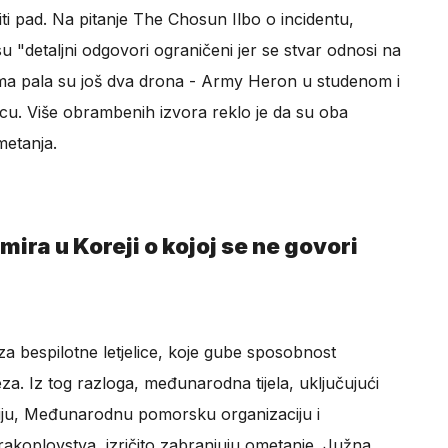
iti pad. Na pitanje The Chosun Ilbo o incidentu,
 "detaljni odgovori ograničeni jer se stvar odnosi na
ima pala su još dva drona - Army Heron u studenom i
ncu. Više obrambenih izvora reklo je da su oba
metanja.
ira u Koreji o kojoj se ne govori
za bespilotne letjelice, koje gube sposobnost
za. Iz tog razloga, međunarodna tijela, uključujući
ju, Međunarodnu pomorsku organizaciju i
akoplovstva, izričito zabranjuju ometanje. Južna