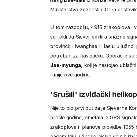
Kang Dae-sika
iz konzervativne Stran
Ministarstvo znanosti i ICT-a dostav
U tom razdoblju, 4915 zrakoplova i v
su rekli da Sjever emitira snažne sig
provinciji Hwanghae i Haeju u južnoj p
potreban za navigaciju. Operacije su 
Jae-myunga,
koji je nastojao ublaži
ranije ove godine.
'Srušili' izviđački helik
Nije to bio prvi put da je Sjeverna Kor
prošle godine, ometala je GPS signal
zrakoplova i planove plovidbe 1055 b
padom triju južnokorejskih vojnih izv