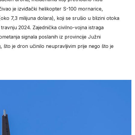
učivao je izviđački helikopter S-100 mornarice,
oko 7,3 milijuna dolara), koji se srušio u blizini otoka
ravnju 2024. Zajednička civilno-vojna istraga
 ometanja signala poslanih iz provincije Južni
 je dron učinilo neupravljivim prije nego što je