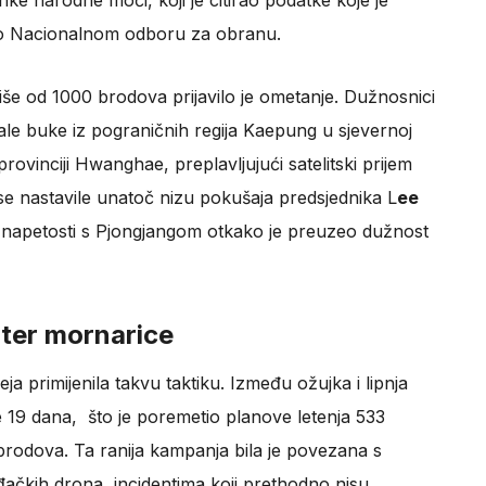
ke narodne moći, koji je citirao podatke koje je
ilo Nacionalnom odboru za obranu.
iše od 1000 brodova prijavilo je ometanje. Dužnosnici
nale buke iz pograničnih regija Kaepung u sjevernoj
rovinciji Hwanghae, preplavljujući satelitski prijem
se nastavile unatoč nizu pokušaja predsjednika L
ee
ti napetosti s Pjongjangom otkako je preuzeo dužnost
opter mornarice
eja primijenila takvu taktiku. Između ožujka i lipnja
e 19 dana, što je poremetio planove letenja 533
rodova. Ta ranija kampanja bila je povezana s
iđačkih drona, incidentima koji prethodno nisu