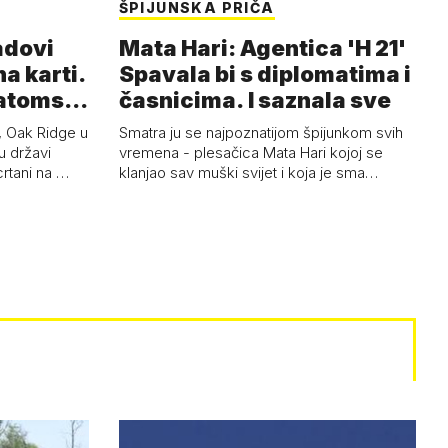
ŠPIJUNSKA PRIČA
adovi
Mata Hari: Agentica 'H 21'
na karti.
Spavala bi s diplomatima i
a atoms…
časnicima. I saznala sve
 Oak Ridge u
Smatra ju se najpoznatijom špijunkom svih
u državi
vremena - plesačica Mata Hari kojoj se
crtani na …
klanjao sav muški svijet i koja je sma…