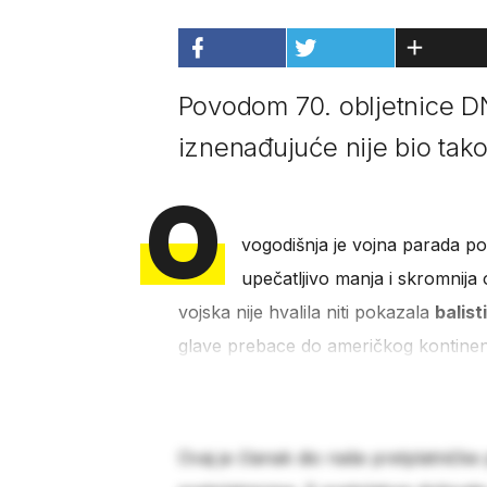
Povodom 70. obljetnice D
iznenađujuće nije bio tako
O
vogodišnja je vojna parada 
upečatljivo manja i skromnija 
vojska nije hvalila niti pokazala
balist
glave prebace do američkog kontinen
Ovaj je članak dio naše pretplatničke