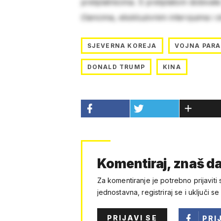
pretplatnicima. S pretplatom dobivat
člancima, ekskluzivnim intervjuima i 
SJEVERNA KOREJA
VOJNA PAR
DONALD TRUMP
KINA
Komentiraj, znaš da
Za komentiranje je potrebno prijaviti 
jednostavna, registriraj se i uključi se
PRIJAVI SE
PRI