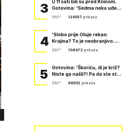
U 11 sati bili su pred Kninom.
3
Gotovina: 'Sedma neka uđe,
4. gardijska neka g…
360°
124557
prikaza
'Slobo prije Oluje rekao:
4
Krajina? To je neobranjivo.
Tuđmana zvao Krivousti'
360°
108472
prikaza
Gotovina: 'Škoriću, di je križ?
5
Niste ga našli?! Pa da ste stali
i pitali fratr…
360°
66932
prikaza