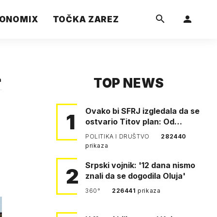
ONOMIX
TOČKA ZAREZ
TOP NEWS
a
Ovako bi SFRJ izgledala da se
1
ostvario Titov plan: Od
Klagenfurta do Istanbula!
POLITIKA I DRUŠTVO
282440
prikaza
Srpski vojnik: '12 dana nismo
2
znali da se dogodila Oluja'
360°
226441
prikaza