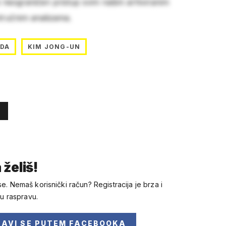
e neograničen pristup svim našim arhiviranim
stručnim analizama.
ADA
KIM JONG-UN
 želiš!
se. Nemaš korisnički račun? Registracija je brza i
 u raspravu.
JAVI SE
PUTEM FACEBOOKA