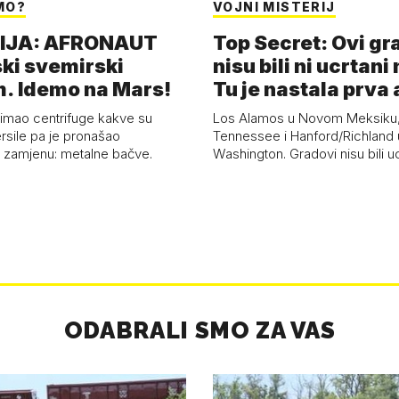
MO?
VOJNI MISTERIJ
IJA: AFRONAUT
Top Secret: Ovi gr
ki svemirski
nisu bili ni ucrtani 
. Idemo na Mars!
Tu je nastala prv
 imao centrifuge kakve su
Los Alamos u Novom Meksiku,
ersile pa je pronašao
Tennessee i Hanford/Richland 
u zamjenu: metalne bačve.
Washington. Gradovi nisu bili u