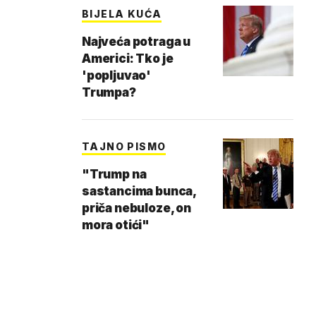
BIJELA KUĆA
Najveća potraga u
Americi: Tko je
'popljuvao'
Trumpa?
TAJNO PISMO
"Trump na
sastancima bunca,
priča nebuloze, on
mora otići"