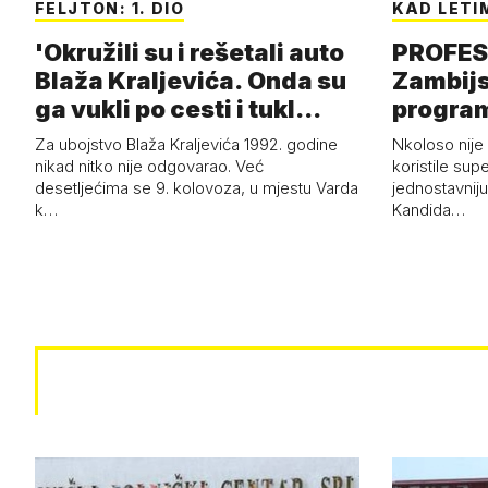
FELJTON: 1. DIO
KAD LETI
'Okružili su i rešetali auto
PROFES
Blaža Kraljevića. Onda su
Zambijs
ga vukli po cesti i tukl…
program
Za ubojstvo Blaža Kraljevića 1992. godine
Nkoloso nije
nikad nitko nije odgovarao. Već
koristile sup
desetljećima se 9. kolovoza, u mjestu Varda
jednostavnij
k…
Kandida…