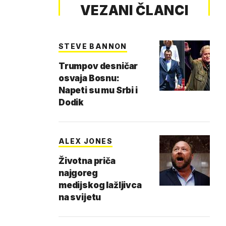
VEZANI ČLANCI
STEVE BANNON
Trumpov desničar
osvaja Bosnu:
Napeti su mu Srbi i
Dodik
ALEX JONES
Životna priča
najgoreg
medijskog lažljivca
na svijetu