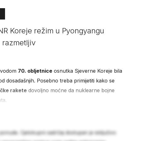
NR Koreje režim u Pyongyangu
 razmetljiv
povodom
70. obljetnice
osnutka Sjeverne Koreje bila
od dosadašnjih. Posebno treba primijetiti kako se
ičke rakete
dovoljno moćne da nuklearne bojne
ta.
 ponude. Cjelokupni sadržaj dostupan je isključivo