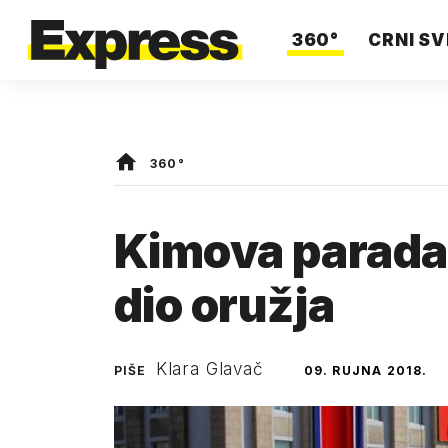
360°
CRNI SV
360°
Kimova parada:
dio oružja
Klara Glavač
PIŠE
09. RUJNA 2018.