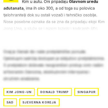
Kim u autu. Oni pripadaju
Glavnom uredu
ađutanata
, ima ih oko 300, a od toga su polovica
tjelohranitelji dok su ostali vozači i tehničko osoblje.
Nose posebne oznake da se zna da pripadaju ekipi Kim
Jong Una, a služe se i nizom lozinki i kodiranih šifri.
Ovaj je članak dio naše pretplatničke ponude.
Cjelokupni sadržaj dostupan je isključivo pretplatnicima.
S pretplatom dobivate neograničen pristup svim našim
arhiviranim člancima, ekskluzivnim intervjuima i
stručnim analizama.
KIM JONG-UN
DONALD TRUMP
SINGAPUR
SAD
SJEVERNA KOREJA