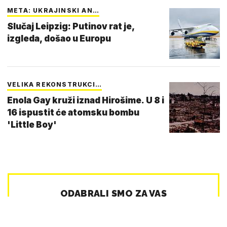
META: UKRAJINSKI AN…
Slučaj Leipzig: Putinov rat je,
izgleda, došao u Europu
VELIKA REKONSTRUKCI…
Enola Gay kruži iznad Hirošime. U 8 i
16 ispustit će atomsku bombu
'Little Boy'