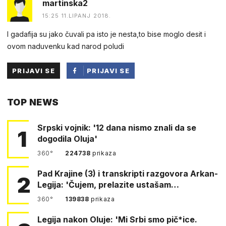
martinska2
15:25 11.LIPANJ 2018.
I gadafija su jako čuvali pa isto je nesta,to bise moglo desit i
ovom naduvenku kad narod poludi
PRIJAVI SE
PRIJAVI SE
PUTEM
TOP NEWS
FACEBOOKA
Srpski vojnik: '12 dana nismo znali da se
1
dogodila Oluja'
360°
224738
prikaza
Pad Krajine (3) i transkripti razgovora Arkan-
2
Legija: 'Čujem, prelazite ustašam…
360°
139838
prikaza
Legija nakon Oluje: 'Mi Srbi smo pič*ice.