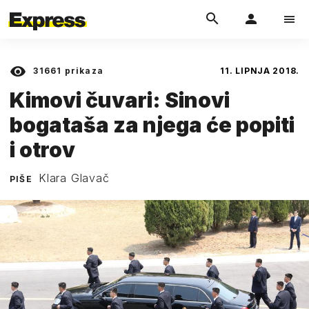
31661
prikaza
11. LIPNJA 2018.
Kimovi čuvari: Sinovi
bogataša za njega će popiti
i otrov
Klara Glavač
PIŠE