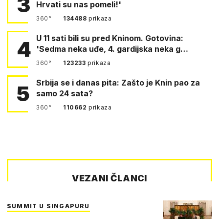
3
Hrvati su nas pomeli!'
360°
134488
prikaza
U 11 sati bili su pred Kninom. Gotovina:
4
'Sedma neka uđe, 4. gardijska neka g…
360°
123233
prikaza
Srbija se i danas pita: Zašto je Knin pao za
5
samo 24 sata?
360°
110662
prikaza
VEZANI ČLANCI
SUMMIT U SINGAPURU