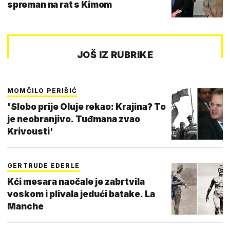
spreman na rat s Kimom
JOŠ IZ RUBRIKE
MOMČILO PERIŠIĆ
'Slobo prije Oluje rekao: Krajina? To
je neobranjivo. Tuđmana zvao
Krivousti'
GERTRUDE EDERLE
Kći mesara naočale je zabrtvila
voskom i plivala jedući batake. La
Manche