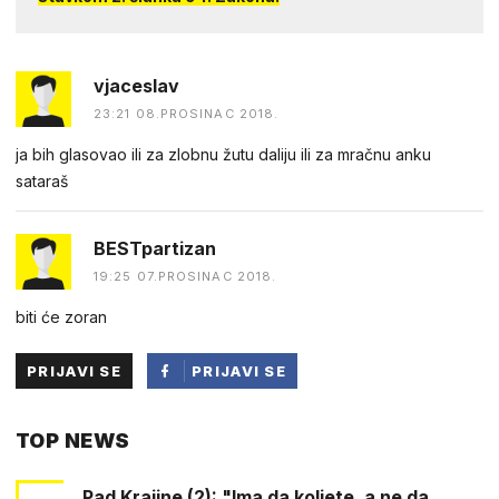
vjaceslav
23:21 08.PROSINAC 2018.
ja bih glasovao ili za zlobnu žutu daliju ili za mračnu anku
sataraš
BESTpartizan
19:25 07.PROSINAC 2018.
biti će zoran
PRIJAVI SE
PRIJAVI SE
PUTEM
TOP NEWS
FACEBOOKA
Pad Krajine (2): "Ima da koljete, a ne da