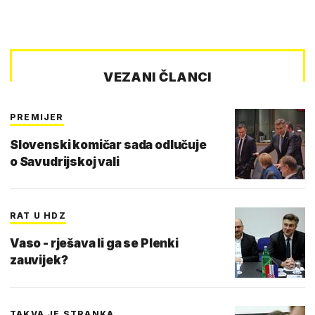
VEZANI ČLANCI
PREMIJER
Slovenski komičar sada odlučuje
o Savudrijskoj vali
RAT U HDZ
Vaso - rješava li ga se Plenki
zauvijek?
TAKVA JE STRANKA