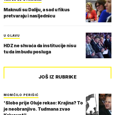
Maknuli su Daliju, a sad u fikus
pretvaraju i nasljednicu
U GLAVU
HDZ ne shvaća da institucije nisu
tu da im budu posluga
JOŠ IZ RUBRIKE
MOMČILO PERIŠIĆ
'Slobo prije Oluje rekao: Krajina? To
je neobranjivo. Tuđmana zvao