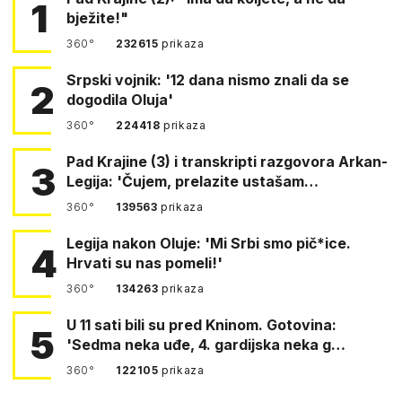
1
bježite!"
360°
232615
prikaza
Srpski vojnik: '12 dana nismo znali da se
2
dogodila Oluja'
360°
224418
prikaza
Pad Krajine (3) i transkripti razgovora Arkan-
3
Legija: 'Čujem, prelazite ustašam…
360°
139563
prikaza
Legija nakon Oluje: 'Mi Srbi smo pič*ice.
4
Hrvati su nas pomeli!'
360°
134263
prikaza
U 11 sati bili su pred Kninom. Gotovina:
5
'Sedma neka uđe, 4. gardijska neka g…
360°
122105
prikaza