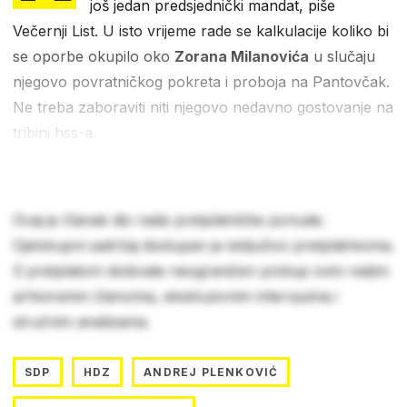
još jedan predsjednički mandat, piše
Večernji List. U isto vrijeme rade se kalkulacije koliko bi
se oporbe okupilo oko
Zorana Milanovića
u slučaju
njegovo povratničkog pokreta i proboja na Pantovčak.
Ne treba zaboraviti niti njegovo nedavno
gostovanje na
tribini hss-a.
Ovaj je članak dio naše pretplatničke ponude.
Cjelokupni sadržaj dostupan je isključivo pretplatnicima.
S pretplatom dobivate neograničen pristup svim našim
arhiviranim člancima, ekskluzivnim intervjuima i
stručnim analizama.
SDP
HDZ
ANDREJ PLENKOVIĆ