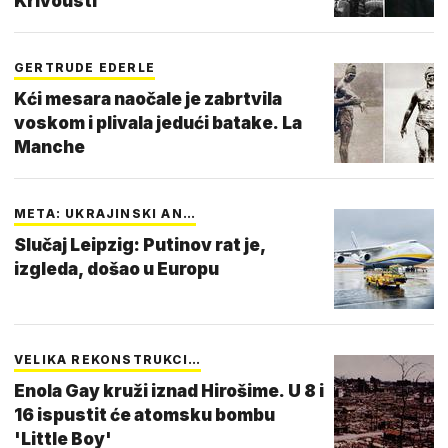
Krivousti'
GERTRUDE EDERLE
Kći mesara naočale je zabrtvila
voskom i plivala jedući batake. La
Manche
META: UKRAJINSKI AN…
Slučaj Leipzig: Putinov rat je,
izgleda, došao u Europu
VELIKA REKONSTRUKCI…
Enola Gay kruži iznad Hirošime. U 8 i
16 ispustit će atomsku bombu
'Little Boy'