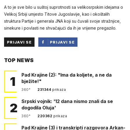
A to je sve bilo u suštoj suprotnosti sa velikosrpskim idejama o
Velikoj Srbiji umjesto Titove Jugoslavije, kao i okoštalih
struktura Partije i generala JNA koji su čuvali svoje stražnjice,
sinekure i povlasti ne shvačajući da ih je vrijeme pregazilo.
PRIJAVI SE
PRIJAVI SE
PUTEM
TOP NEWS
FACEBOOKA
Pad Krajine (2): "Ima da koljete, a ne da
1
bježite!"
360°
231344
prikaza
Srpski vojnik: '12 dana nismo znali da se
2
dogodila Oluja'
360°
220362
prikaza
Pad Krajine (3) i transkripti razgovora Arkan-