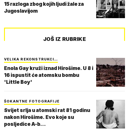
15 razloga zbog kojih ljudi žale za
Jugoslavijom
JOŠ IZ RUBRIKE
VELIKA REKONSTRUKCI…
Enola Gay kruži iznad Hirošime. U 8 i
16 ispustit će atomsku bombu
'Little Boy'
ŠOKANTNE FOTOGRAFIJE
Svijet srlja u atomski rat 81 godinu
nakon Hirošime. Evo koje su
posljedice A-b…