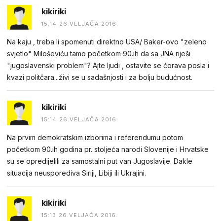
kikiriki
15:14 26.VELJAČA 2016.
Na kaju , treba li spomenuti direktno USA/ Baker-ovo "zeleno
svjetlo" Miloševiću tamo početkom 90.ih da sa JNA riješi
"jugoslavenski problem"? Ajte ljudi , ostavite se ćorava posla i
kvazi politčara...živi se u sadašnjosti i za bolju budućnost.
kikiriki
15:14 26.VELJAČA 2016.
Na prvim demokratskim izborima i referendumu potom
početkom 90.ih godina pr. stoljeća narodi Slovenije i Hrvatske
su se opredijelili za samostalni put van Jugoslavije. Dakle
situacija neusporediva Siriji, Libiji ili Ukrajini.
kikiriki
15:13 26.VELJAČA 2016.