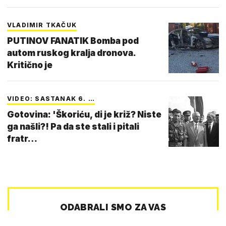
VLADIMIR TKAČUK
PUTINOV FANATIK Bomba pod
autom ruskog kralja dronova.
Kritično je
VIDEO: SASTANAK 6. …
Gotovina: 'Škoriću, di je križ? Niste
ga našli?! Pa da ste stali i pitali
fratr…