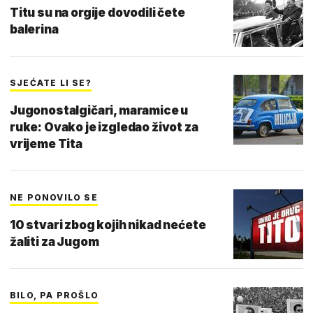
Titu su na orgije dovodili čete
balerina
SJEĆATE LI SE?
Jugonostalgičari, maramice u
ruke: Ovako je izgledao život za
vrijeme Tita
NE PONOVILO SE
10 stvari zbog kojih nikad nećete
žaliti za Jugom
BILO, PA PROŠLO