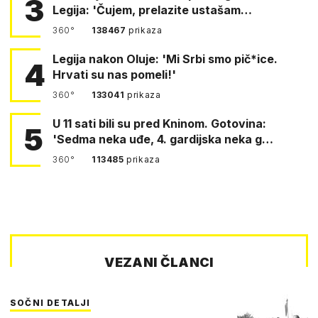
3
Legija: 'Čujem, prelazite ustašam…
360°
138467
prikaza
Legija nakon Oluje: 'Mi Srbi smo pič*ice.
4
Hrvati su nas pomeli!'
360°
133041
prikaza
U 11 sati bili su pred Kninom. Gotovina:
5
'Sedma neka uđe, 4. gardijska neka g…
360°
113485
prikaza
VEZANI ČLANCI
SOČNI DETALJI