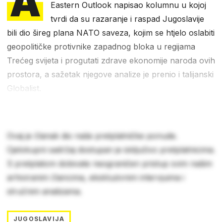
A
Eastern Outlook napisao kolumnu u kojoj
tvrdi da su razaranje i raspad Jugoslavije
bili dio šireg plana NATO saveza, kojim se htjelo oslabiti
geopolitičke protivnike zapadnog bloka u regijama
Trećeg svijeta i progutati zdrave ekonomije naroda ovih
prostora, a sažetak njegove analize je prenio i talijanski
Globalist.
Ovaj je članak dio naše pretplatničke ponude.
Cjelokupni sadržaj dostupan je isključivo pretplatnicima.
S pretplatom dobivate neograničen pristup svim našim
arhiviranim člancima, ekskluzivnim intervjuima i
stručnim analizama.
JUGOSLAVIJA