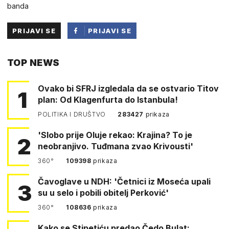
banda
PRIJAVI SE
PRIJAVI SE
PUTEM
TOP NEWS
FACEBOOKA
Ovako bi SFRJ izgledala da se ostvario Titov
1
plan: Od Klagenfurta do Istanbula!
POLITIKA I DRUŠTVO
283427
prikaza
'Slobo prije Oluje rekao: Krajina? To je
2
neobranjivo. Tuđmana zvao Krivousti'
360°
109398
prikaza
Čavoglave u NDH: 'Četnici iz Moseća upali
3
su u selo i pobili obitelj Perković'
360°
108636
prikaza
Kako se Stipetiću predao Čedo Bulat: