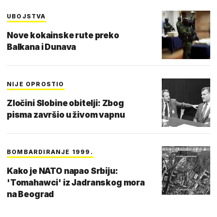
UBOJSTVA
Nove kokainske rute preko
Balkana i Dunava
NIJE OPROSTIO
Zločini Slobine obitelji: Zbog
pisma završio u živom vapnu
BOMBARDIRANJE 1999.
Kako je NATO napao Srbiju:
'Tomahawci' iz Jadranskog mora
na Beograd