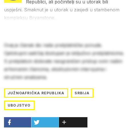
Republici, ali počinitelji su u utorak bili
uspješni. Smaknut je u utorak u zasjedi u stambenom
kompleksu Bryanstone.
Ovaj je članak dio naše pretplatničke ponude.
Cjelokupni sadržaj dostupan je isključivo pretplatnicima.
S pretplatom dobivate neograničen pristup svim našim
arhiviranim člancima, ekskluzivnim intervjuima i
stručnim analizama.
JUŽNOAFRIČKA REPUBLIKA
SRBIJA
UBOJSTVO