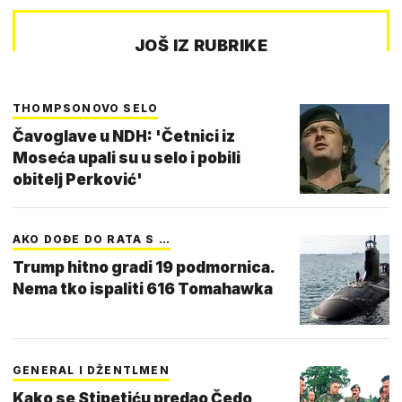
JOŠ IZ RUBRIKE
THOMPSONOVO SELO
Čavoglave u NDH: 'Četnici iz
Moseća upali su u selo i pobili
obitelj Perković'
AKO DOĐE DO RATA S …
Trump hitno gradi 19 podmornica.
Nema tko ispaliti 616 Tomahawka
GENERAL I DŽENTLMEN
Kako se Stipetiću predao Čedo