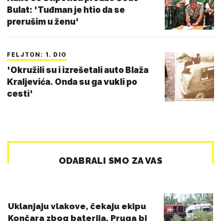
Bulat: 'Tuđman je htio da se
prerušim u ženu'
FELJTON: 1. DIO
'Okružili su i izrešetali auto Blaža
Kraljevića. Onda su ga vukli po
cesti'