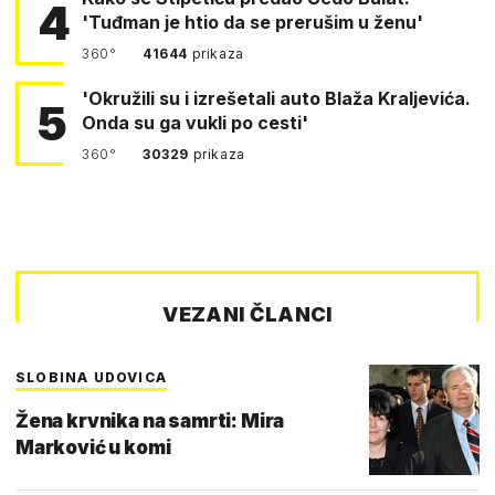
4
'Tuđman je htio da se prerušim u ženu'
360°
41644
prikaza
'Okružili su i izrešetali auto Blaža Kraljevića.
5
Onda su ga vukli po cesti'
360°
30329
prikaza
VEZANI ČLANCI
SLOBINA UDOVICA
Žena krvnika na samrti: Mira
Marković u komi