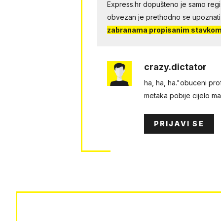
Express.hr dopušteno je samo regist
obvezan je prethodno se upoznati
zabranama propisanim stavkom 
crazy.dictator
ha, ha, ha."obuceni prof
metaka pobije cijelo ma
PRIJAVI SE