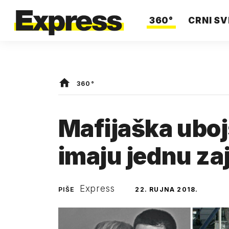
360°
CRNI SV
360°
Mafijaška uboj
imaju jednu za
Express
PIŠE
22. RUJNA 2018.