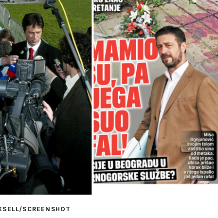
IXSELL/SCREENSHOT