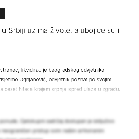
u Srbiji uzima živote, a ubojice su i
stranac, likvidirao je beogradskog odvjetnika
sjetimo Ognjanović, odvjetnik poznat po svojim
sa deset hitaca krajem srpnja ispred ulaza u zgradu.
 ponude. Cjelokupni sadržaj dostupan je isključivo
e neograničen pristup svim našim arhiviranim