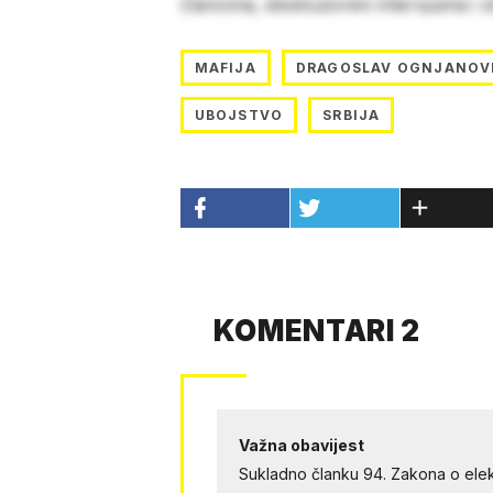
člancima, ekskluzivnim intervjuima i 
MAFIJA
DRAGOSLAV OGNJANOV
UBOJSTVO
SRBIJA
KOMENTARI 2
Važna obavijest
Sukladno članku 94. Zakona o elek