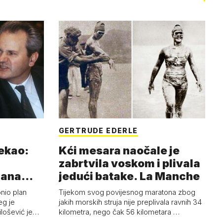
GERTRUDE EDERLE
rekao:
Kći mesara naočale je
zabrtvila voskom i plivala
mana
jedući batake. La Manche
onio plan
Tijekom svog povijesnog maratona zbog
eg je
jakih morskih struja nije preplivala ravnih 34
ilošević je…
kilometra, nego čak 56 kilometara …