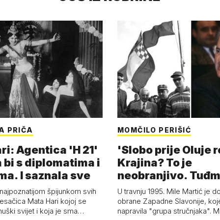
A PRIČA
MOMČILO PERIŠIĆ
i: Agentica 'H 21'
'Slobo prije Oluje 
 bi s diplomatima i
Krajina? To je
ma. I saznala sve
neobranjivo. Tuđ
zvao Krivousti'
 najpoznatijom špijunkom svih
U travnju 1995. Mile Martić je d
esačica Mata Hari kojoj se
obrane Zapadne Slavonije, koj
uški svijet i koja je sma…
napravila "grupa stručnjaka". M