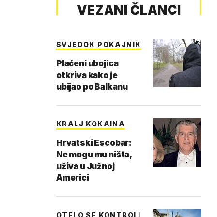
VEZANI ČLANCI
SVJEDOK POKAJNIK
Plaćeni ubojica
otkriva kako je
ubijao po Balkanu
KRALJ KOKAINA
Hrvatski Escobar:
Ne mogu mu ništa,
uživa u Južnoj
Americi
OTELO SE KONTROLI