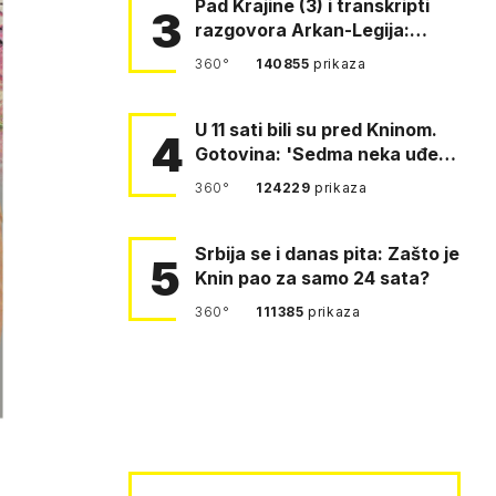
Pad Krajine (3) i transkripti
3
razgovora Arkan-Legija:
'Čujem, prelazite ustašam…
360°
140855
prikaza
U 11 sati bili su pred Kninom.
4
Gotovina: 'Sedma neka uđe,
4. gardijska neka g…
360°
124229
prikaza
Srbija se i danas pita: Zašto je
5
Knin pao za samo 24 sata?
360°
111385
prikaza