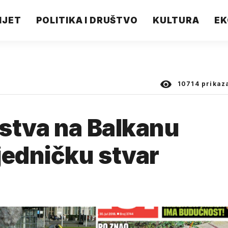
IJET
POLITIKA I DRUŠTVO
KULTURA
EK
10714
prikaz
stva na Balkanu
jedničku stvar