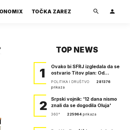
ONOMIX
TOČKA ZAREZ
TOP NEWS
a
Ovako bi SFRJ izgledala da se
1
ostvario Titov plan: Od
Klagenfurta do Istanbula!
POLITIKA I DRUŠTVO
281376
prikaza
Srpski vojnik: '12 dana nismo
2
znali da se dogodila Oluja'
360°
225964
prikaza