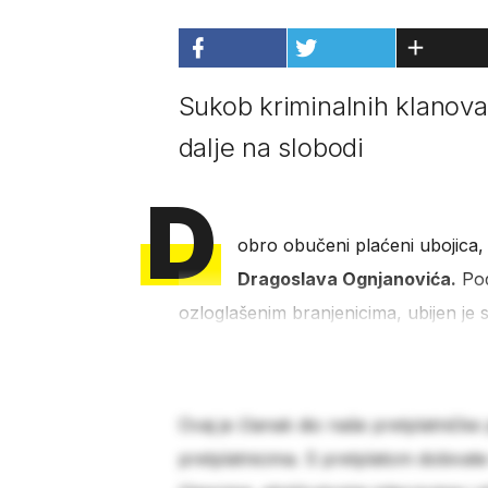
Sukob kriminalnih klanova 
dalje na slobodi
D
obro obučeni plaćeni ubojica, 
Dragoslava Ognjanovića.
Pod
ozloglašenim branjenicima, ubijen je 
Ovaj je članak dio naše pretplatničke
pretplatnicima. S pretplatom dobivat