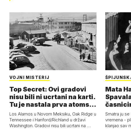
VOJNI MISTERIJ
ŠPIJUNSK
Top Secret: Ovi gradovi
Mata Har
nisu bili ni ucrtani na karti.
Spavala
Tu je nastala prva atoms…
časnici
Los Alamos u Novom Meksiku, Oak Ridge u
Smatra ju se
Tennessee i Hanford/Richland u državi
vremena - pl
Washington. Gradovi nisu bili ucrtani na …
klanjao sav m