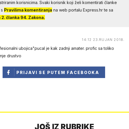
riranim korisnicima. Svaki korisnik koji želi komentirati članke
 s
Pravilima komentiranja
na web portalu Express.hr te sa
2. članka 94. Zakona.
14:12 23.RUJAN 2018.
esionalni ubojica"pucal je kak zadnji amater. profic sa toliko
nje drustvo
PRIJAVI SE
PUTEM FACEBOOKA
JOŠ IZ RUBRIKE