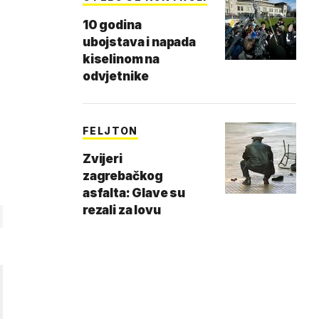
10 godina
ubojstava i napada
kiselinom na
odvjetnike
FELJTON
Zvijeri
zagrebačkog
asfalta: Glave su
rezali za lovu