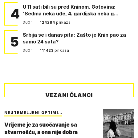
U 11 sati bili su pred Kninom. Gotovina:
4
'Sedma neka uđe, 4. gardijska neka g…
360°
124284
prikaza
Srbija se i danas pita: Zašto je Knin pao za
5
samo 24 sata?
360°
111423
prikaza
VEZANI ČLANCI
NEUTEMELJENI OPTIMI…
Vrijeme je za suočavanje sa
stvarnošću, a ona nije dobra