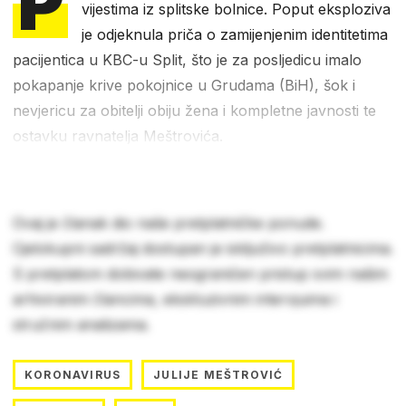
P
vijestima iz splitske bolnice. Poput eksploziva
je odjeknula priča o zamijenjenim identitetima
pacijentica u KBC-u Split, što je za posljedicu imalo
pokapanje krive pokojnice u Grudama (BiH), šok i
nevjericu za obitelji obiju žena i kompletne javnosti te
ostavku ravnatelja Meštrovića.
Ovaj je članak dio naše pretplatničke ponude.
Cjelokupni sadržaj dostupan je isključivo pretplatnicima.
S pretplatom dobivate neograničen pristup svim našim
arhiviranim člancima, ekskluzivnim intervjuima i
stručnim analizama.
KORONAVIRUS
JULIJE MEŠTROVIĆ