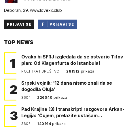
Deborah, 29. w​​w︅︆​w​.​l​​o︅︆ve​︅︆​x​​x​​.​c​︅︆l​​u​b
PRIJAVI SE
PRIJAVI SE
PUTEM
TOP NEWS
FACEBOOKA
Ovako bi SFRJ izgledala da se ostvario Titov
1
plan: Od Klagenfurta do Istanbula!
POLITIKA I DRUŠTVO
281512
prikaza
Srpski vojnik: '12 dana nismo znali da se
2
dogodila Oluja'
360°
226040
prikaza
Pad Krajine (3) i transkripti razgovora Arkan-
3
Legija: 'Čujem, prelazite ustašam…
360°
140914
prikaza