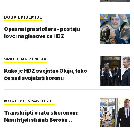
DOBA EPIDEMIJE
Opasna igra stožera - postaju
lovci na glasove za HDZ
SPALJENA ZEMLJA
Kako je HDZ svojatao Oluju, tako
će sad svojatati koronu
MOGLI SU SPASITI ŽI…
Transkripti o ratu s koronom:
Nisu htjeli slušati Beroša...