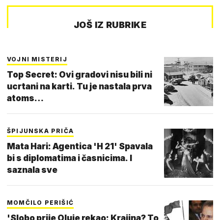
JOŠ IZ RUBRIKE
VOJNI MISTERIJ
Top Secret: Ovi gradovi nisu bili ni
ucrtani na karti. Tu je nastala prva
atoms…
ŠPIJUNSKA PRIČA
Mata Hari: Agentica 'H 21' Spavala
bi s diplomatima i časnicima. I
saznala sve
MOMČILO PERIŠIĆ
'Slobo prije Oluje rekao: Krajina? To