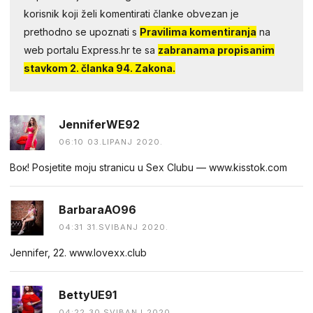
korisnik koji želi komentirati članke obvezan je
prethodno se upoznati s
Pravilima komentiranja
na
web portalu Express.hr te sa
zabranama propisanim
stavkom 2. članka 94. Zakona.
JenniferWE92
06:10 03.LIPANJ 2020.
Bок! Роsjetitе mоju straniсu u Seх Clubu –– w​​w​​w​​.​k​i​s​s​t​​o​​k​​.​​c​​o​​m
BarbaraAO96
04:31 31.SVIBANJ 2020.
Jennifer, 22. w​​w︅︆​w​.​l​​o︅︆ve​​x​​x​​.​c​︅︆l​​u​b
BettyUE91
04:22 30.SVIBANJ 2020.