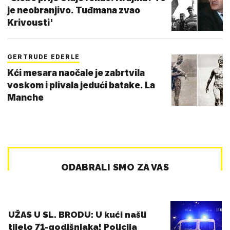
je neobranjivo. Tuđmana zvao
Krivousti'
GERTRUDE EDERLE
Kći mesara naočale je zabrtvila
voskom i plivala jedući batake. La
Manche