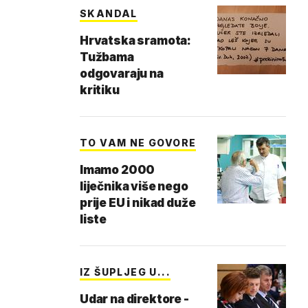
SKANDAL
Hrvatska sramota:
Tužbama
odgovaraju na
kritiku
TO VAM NE GOVORE
Imamo 2000
liječnika više nego
prije EU i nikad duže
liste
IZ ŠUPLJEG U...
Udar na direktore -