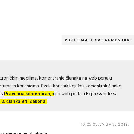
POGLEDAJTE SVE
KOMENTARE
troničkim medijima, komentiranje članaka na web portalu
riranim korisnicima. Svaki korisnik koji želi komentirati članke
 s
Pravilima komentiranja
na web portalu Express.hr te sa
2. članka 94. Zakona.
10:25 05.SVIBANJ 2019.
 ga nece potjerat nikada