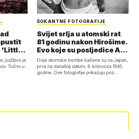
…
ŠOKANTNE FOTOGRAFIJE
nad
Svijet srlja u atomski rat
spustit
81 godinu nakon Hirošime.
'Little
Evo koje su posljedice A-
b…
, pažljivo je
Dvije atomske bombe bačene su na Japan,
Aioi. Točno u
prva na današnji datum, 6. kolovoza 1945.
godine. Ove fotografije prikazuju pos…