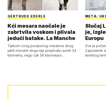
GERTRUDE EDERLE
META: UK
Kći mesara naočale je
Slučaj L
zabrtvila voskom i plivala
je, izgl
jedući batake. La Manche
Europu
Tijekom svog povijesnog maratona zbog
Sve je počelo
jakih morskih struja nije preplivala ravnih 34
Zaposlenik a
kilometra, nego čak 56 kilometara …
teretnog term