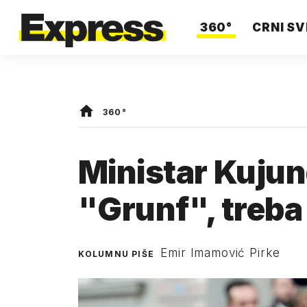
360°
CRNI SV
360°
Ministar Kujun
"Grunf", treba 
Emir Imamović Pirke
KOLUMNU PIŠE