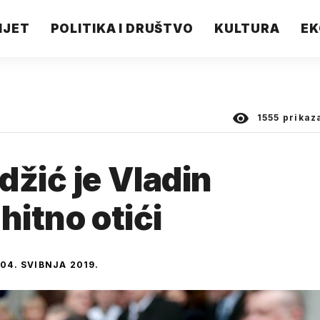
IJET
POLITIKA I DRUŠTVO
KULTURA
EK
1555
prikaz
džić je Vladin
hitno otići
04. SVIBNJA 2019.