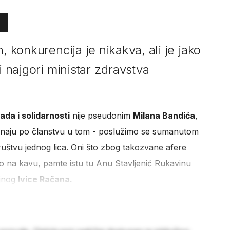
, konkurencija je nikakva, ali je jako
i najgori ministar zdravstva
ada i solidarnosti
nije pseudonim
Milana Bandića
,
aju po članstvu u tom - poslužimo se sumanutom
ruštvu jednog lica. Oni što zbog takozvane afere
to na kavu, pamte istu tu Anu Stavljenić Rukavinu
ojnog
Ivice Račana.