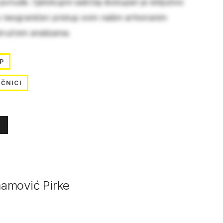
 ponude. Cjelokupni sadržaj dostupan je isključivo
e neograničen pristup svim našim arhiviranim
stručnim analizama.
P
EČNICI
mamović Pirke