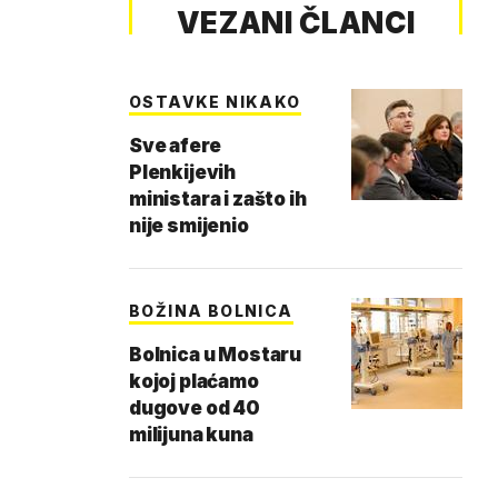
VEZANI ČLANCI
OSTAVKE NIKAKO
Sve afere
Plenkijevih
ministara i zašto ih
nije smijenio
BOŽINA BOLNICA
Bolnica u Mostaru
kojoj plaćamo
dugove od 40
milijuna kuna