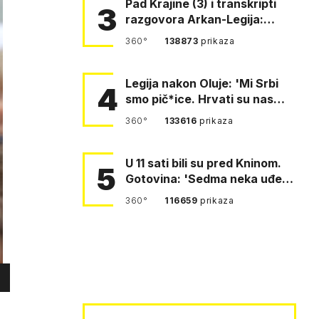
Pad Krajine (3) i transkripti
3
razgovora Arkan-Legija:
'Čujem, prelazite ustašam…
360°
138873
prikaza
Legija nakon Oluje: 'Mi Srbi
4
smo pič*ice. Hrvati su nas
pomeli!'
360°
133616
prikaza
U 11 sati bili su pred Kninom.
5
Gotovina: 'Sedma neka uđe,
4. gardijska neka g…
360°
116659
prikaza