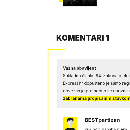
KOMENTARI 1
Važna obavijest
Sukladno članku 94. Zakona o elek
Express.hr dopušteno je samo regist
obvezan je prethodno se upoznati
zabranama propisanim stavkom 
BESTpartizan
kujunđić hahaha plenki