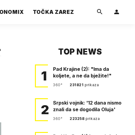
ONOMIX
TOČKA ZAREZ
TOP NEWS
a
Pad Krajine (2): "Ima da
1
koljete, a ne da bježite!"
360°
231821
prikaza
Srpski vojnik: '12 dana nismo
2
znali da se dogodila Oluja'
360°
223258
prikaza