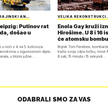
RAJINSKI AN…
VELIKA REKONSTRUKCI
eipzig: Putinov rat
Enola Gay kruži iz
eda, došao u
Hirošime. U 8 i 16 i
će atomsku bombu 
Boy'
 u noći s 4. na 5. kolovoza.
Bojnik Tom Ferebee, bombarder
erodroma u sigurnosnom dijelu
tražio svoju ciljnu točku, most 
inala, u blizini južne…
8 sati, 15 minuta i 15 sekundi…