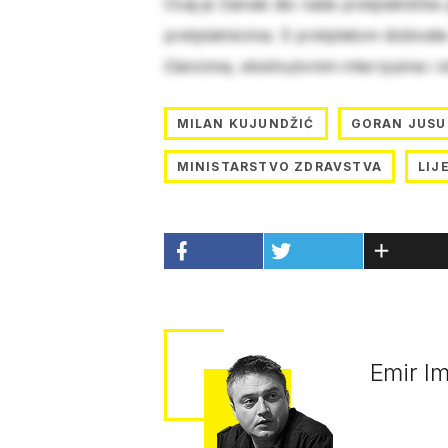
Ovaj je članak dio naše pretplatničke
pretplatnicima. S pretplatom dobivat
člancima, ekskluzivnim intervjuima i 
MILAN KUJUNDŽIĆ
GORAN JUSU
MINISTARSTVO ZDRAVSTVA
LIJ
Emir I