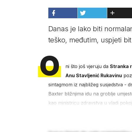
Danas je lako biti normalan
teško, međutim, uspjeti bit
O
ni što još vjeruju da
Stranka r
Anu Stavljenić Rukavinu
pozn
sintagmom iz najbližeg susjedstva - d
Baxter bližnjima idu na groblje umjes
kao ministricu zdravstva u vladi pok