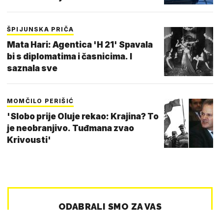
ŠPIJUNSKA PRIČA
Mata Hari: Agentica 'H 21' Spavala
bi s diplomatima i časnicima. I
saznala sve
MOMČILO PERIŠIĆ
'Slobo prije Oluje rekao: Krajina? To
je neobranjivo. Tuđmana zvao
Krivousti'