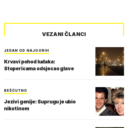
VEZANI ČLANCI
JEDAN OD NAJGORIH
Krvavi pohod luđaka:
Stopericama odsjecao glave
BEŠĆUTNO
Jezivi genije: Suprugu je ubio
nikotinom