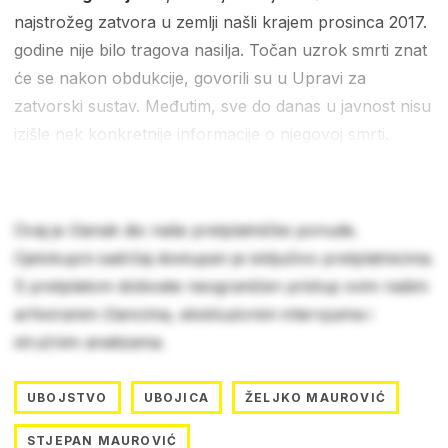
najstrožeg zatvora u zemlji našli krajem prosinca 2017.
godine nije bilo tragova nasilja. Točan uzrok smrti znat
će se nakon obdukcije, govorili su u Upravi za
zatvorski sustav. Međutim, sve do danas u javnost nisu
izišle nek konkretnije informacije o njegovoj smrti.
Ovaj je članak dio naše pretplatničke ponude.
Cjelokupni sadržaj dostupan je isključivo pretplatnicima.
S pretplatom dobivate neograničen pristup svim našim
arhiviranim člancima, ekskluzivnim intervjuima i
stručnim analizama.
UBOJSTVO
UBOJICA
ŽELJKO MAUROVIĆ
STJEPAN MAUROVIĆ