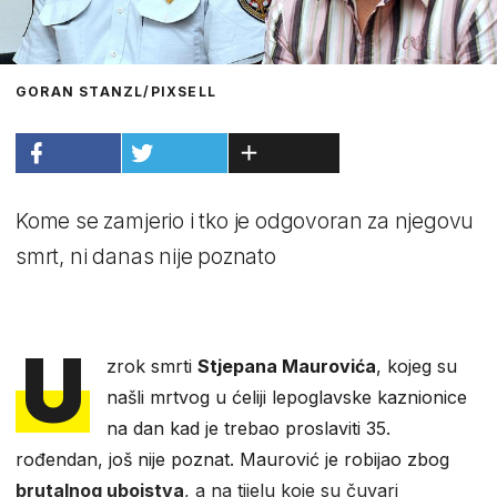
GORAN STANZL/PIXSELL
Kome se zamjerio i tko je odgovoran za njegovu
smrt, ni danas nije poznato
U
zrok smrti
Stjepana Maurovića
, kojeg su
našli mrtvog u ćeliji lepoglavske kaznionice
na dan kad je trebao proslaviti 35.
rođendan, još nije poznat. Maurović je robijao zbog
brutalnog ubojstva
, a na tijelu koje su čuvari