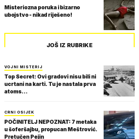
Misteriozna poruka i bizarno
ubojstvo - nikad riješeno!
JOŠ IZ RUBRIKE
VOJNI MISTERIJ
Top Secret: Ovi gradovi nisu bili ni
ucrtani na karti. Tu je nastala prva
atoms…
CRNI OSIJEK
POČINITELJ NEPOZNAT: 7 metaka
u šoferšajbu, propucan Meštrović.
Pretučen Pejin