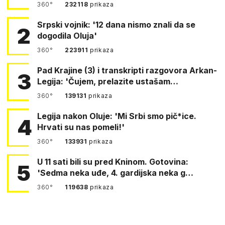
360°
232118
prikaza
Srpski vojnik: '12 dana nismo znali da se
2
dogodila Oluja'
360°
223911
prikaza
Pad Krajine (3) i transkripti razgovora Arkan-
3
Legija: 'Čujem, prelazite ustašam…
360°
139131
prikaza
Legija nakon Oluje: 'Mi Srbi smo pič*ice.
4
Hrvati su nas pomeli!'
360°
133931
prikaza
U 11 sati bili su pred Kninom. Gotovina:
5
'Sedma neka uđe, 4. gardijska neka g…
360°
119638
prikaza