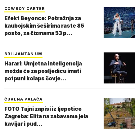
COWBOY CARTER
Efekt Beyonce: Potražnja za
kaubojskim šeširima raste 85
posto, za čizmama 53 p…
BRILJANTAN UM
Harari: Umjetna inteligencija
možda će za posljedicu imati
potpuni kolaps čovje…
ČUVENA PALAČA
FOTO Tajni zapisi iz ljepotice
Zagreba: Elita na zabavama jela
kavijar i pud…