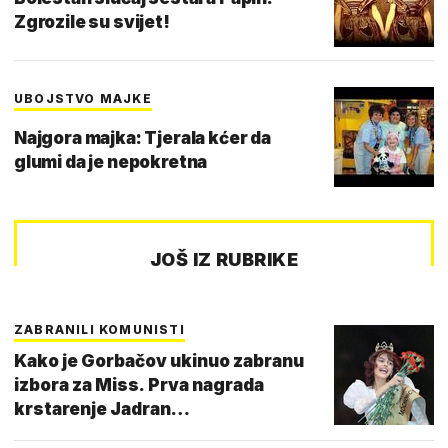
Zgrozile su svijet!
UBOJSTVO MAJKE
Najgora majka: Tjerala kćer da
glumi da je nepokretna
JOŠ IZ RUBRIKE
ZABRANILI KOMUNISTI
Kako je Gorbačov ukinuo zabranu
izbora za Miss. Prva nagrada
krstarenje Jadran…