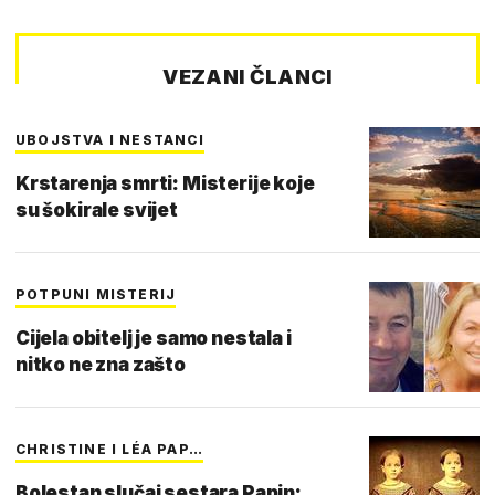
VEZANI ČLANCI
UBOJSTVA I NESTANCI
Krstarenja smrti: Misterije koje
su šokirale svijet
POTPUNI MISTERIJ
Cijela obitelj je samo nestala i
nitko ne zna zašto
CHRISTINE I LÉA PAP…
Bolestan slučaj sestara Papin: