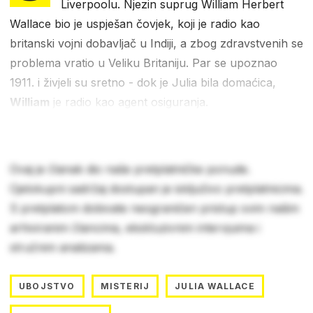
Liverpoolu. Njezin suprug William Herbert
Wallace bio je uspješan čovjek, koji je radio kao
britanski vojni dobavljač u Indiji, a zbog zdravstvenih se
problema vratio u Veliku Britaniju. Par se upoznao
1911. i živjeli su sretno - dok je Julia bila domaćica,
William
je radio kao agent osiguranja.
Ovaj je članak dio naše pretplatničke ponude.
Cjelokupni sadržaj dostupan je isključivo pretplatnicima.
S pretplatom dobivate neograničen pristup svim našim
arhiviranim člancima, ekskluzivnim intervjuima i
stručnim analizama.
UBOJSTVO
MISTERIJ
JULIA WALLACE