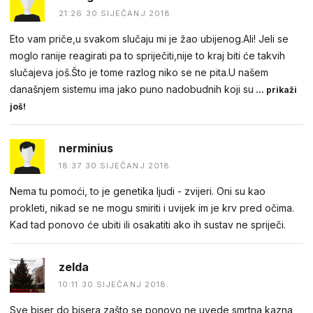
21:26 30.SIJEČANJ 2018.
Eto vam priče,u svakom slučaju mi je žao ubijenog.Ali! Jeli se
moglo ranije reagirati pa to spriječiti,nije to kraj biti će takvih
slučajeva još.Što je tome razlog niko se ne pita.U našem
današnjem sistemu ima jako puno nadobudnih koji su
... prikaži
još!
nerminius
18:37 30.SIJEČANJ 2018.
Nema tu pomoći, to je genetika ljudi - zvijeri. Oni su kao
prokleti, nikad se ne mogu smiriti i uvijek im je krv pred očima.
Kad tad ponovo će ubiti ili osakatiti ako ih sustav ne spriječi.
zelda
10:11 30.SIJEČANJ 2018.
Sve biser do bisera,zašto se ponovo ne uvede smrtna kazna