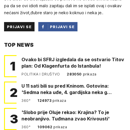
pa da se ovi idioti malo zapitaju dali im se isplati ovaj i ovakav
nećasni život,đubre staro je neko koknuo i neka je..
PRIJAVI SE
PRIJAVI SE
PUTEM
TOP NEWS
FACEBOOKA
Ovako bi SFRJ izgledala da se ostvario Titov
1
plan: Od Klagenfurta do Istanbula!
POLITIKA I DRUŠTVO
283050
prikaza
U 11 sati bili su pred Kninom. Gotovina:
2
'Sedma neka uđe, 4. gardijska neka g…
360°
124973
prikaza
'Slobo prije Oluje rekao: Krajina? To je
3
neobranjivo. Tuđmana zvao Krivousti'
360°
109062
prikaza