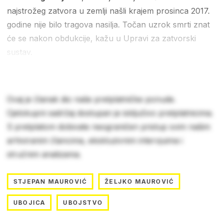
najstrožeg zatvora u zemlji našli krajem prosinca 2017.
godine nije bilo tragova nasilja. Točan uzrok smrti znat
će se nakon obdukcije, kažu u Upravi za zatvorski
sustav.
Ovaj je članak dio naše pretplatničke ponude.
Cjelokupni sadržaj dostupan je isključivo pretplatnicima.
S pretplatom dobivate neograničen pristup svim našim
arhiviranim člancima, ekskluzivnim intervjuima i
stručnim analizama.
STJEPAN MAUROVIĆ
ŽELJKO MAUROVIĆ
UBOJICA
UBOJSTVO