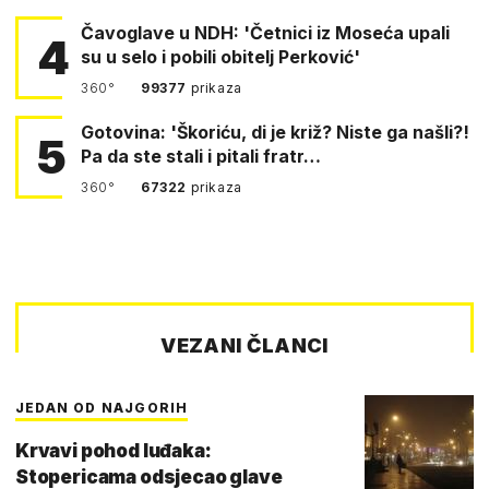
Čavoglave u NDH: 'Četnici iz Moseća upali
4
su u selo i pobili obitelj Perković'
360°
99377
prikaza
Gotovina: 'Škoriću, di je križ? Niste ga našli?!
5
Pa da ste stali i pitali fratr…
360°
67322
prikaza
VEZANI ČLANCI
JEDAN OD NAJGORIH
Krvavi pohod luđaka:
Stopericama odsjecao glave