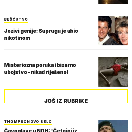
BEŠĆUTNO
Jezivi genije: Suprugu je ubio
nikotinom
Misteriozna poruka i bizarno
ubojstvo - nikad riješeno!
JOŠ IZ RUBRIKE
THOMPSONOVO SELO
Čavoglave u NDH: 'Četnici iz