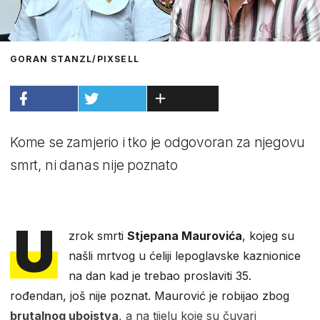
GORAN STANZL/PIXSELL
Kome se zamjerio i tko je odgovoran za njegovu
smrt, ni danas nije poznato
U
zrok smrti
Stjepana Maurovića
, kojeg su
našli mrtvog u ćeliji lepoglavske kaznionice
na dan kad je trebao proslaviti 35.
rođendan, još nije poznat. Maurović je robijao zbog
brutalnog ubojstva
, a na tijelu koje su čuvari