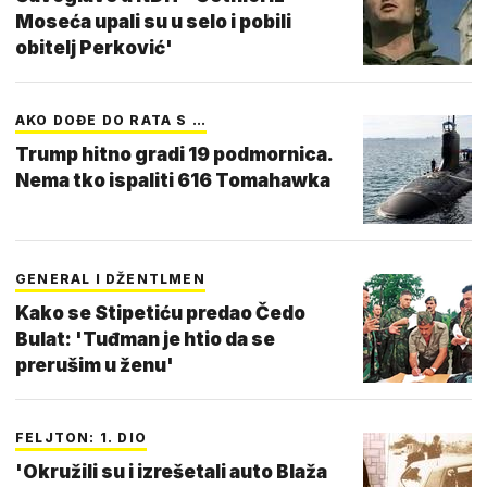
Moseća upali su u selo i pobili
obitelj Perković'
AKO DOĐE DO RATA S …
Trump hitno gradi 19 podmornica.
Nema tko ispaliti 616 Tomahawka
GENERAL I DŽENTLMEN
Kako se Stipetiću predao Čedo
Bulat: 'Tuđman je htio da se
prerušim u ženu'
FELJTON: 1. DIO
'Okružili su i izrešetali auto Blaža