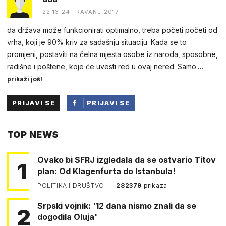
22:13 24.TRAVANJ 2017.
da država može funkcionirati optimalno, treba početi početi od
vrha, koji je 90% kriv za sadašnju situaciju. Kada se to
promjeni, postaviti na čelna mjesta osobe iz naroda, sposobne,
radišne i poštene, koje će uvesti red u ovaj nered. Samo
...
prikaži još!
PRIJAVI SE
PRIJAVI SE
PUTEM
TOP NEWS
FACEBOOKA
Ovako bi SFRJ izgledala da se ostvario Titov
1
plan: Od Klagenfurta do Istanbula!
POLITIKA I DRUŠTVO
282379
prikaza
Srpski vojnik: '12 dana nismo znali da se
2
dogodila Oluja'