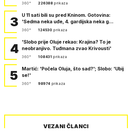
360°
226388
prikaza
U 11 sati bili su pred Kninom. Gotovina:
3
'Sedma neka uđe, 4. gardijska neka g…
360°
124530
prikaza
'Slobo prije Oluje rekao: Krajina? To je
4
neobranjivo. Tuđmana zvao Krivousti'
360°
108431
prikaza
Martić: 'Počela Oluja, što sad?'; Slobo: 'Ubij
5
se!'
360°
98974
prikaza
VEZANI ČLANCI