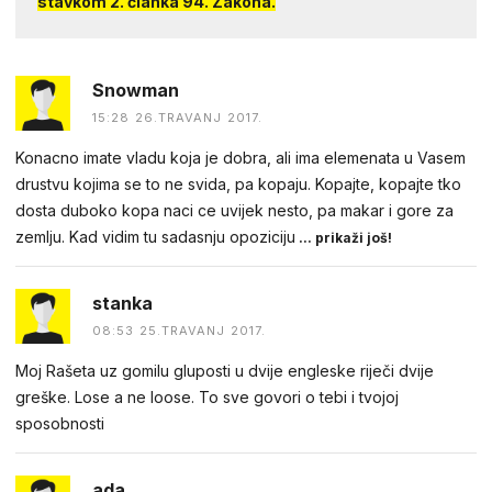
stavkom 2. članka 94. Zakona.
Snowman
15:28 26.TRAVANJ 2017.
Konacno imate vladu koja je dobra, ali ima elemenata u Vasem
drustvu kojima se to ne svida, pa kopaju. Kopajte, kopajte tko
dosta duboko kopa naci ce uvijek nesto, pa makar i gore za
zemlju. Kad vidim tu sadasnju opoziciju
... prikaži još!
stanka
08:53 25.TRAVANJ 2017.
Moj Rašeta uz gomilu gluposti u dvije engleske riječi dvije
greške. Lose a ne loose. To sve govori o tebi i tvojoj
sposobnosti
ada