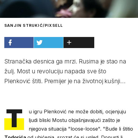
SANJIN STRUKIĆ/PIXSELL
Stranačka desnica ga mrzi. Rusima je stao na
žulj. Most u revoluciju napada sve što
Plenković štiti. Premijer je na životnoj kušnji...
T
u igru Plenković ne može dobiti, ocjenjuju
ljudi bliski Mostu objašnjavajući zašto je
njegova situacija "loose-loose". "Bude li štitio
Todorića
od uhićenja, srozat će si ugled. Dopusti li