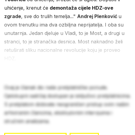
uhićenje, krenut će
demontaža cijele HDZ-ove
zgrade
, sve do trulih temelja..."
Andrej Plenković
u
ovom trenutku ima dva ozbiljna neprijatelja. I oba su
unutarnja. Jedan djeluje u Vladi, to je Most, a drugi u
stranci, to je stranačka desnica. Most naknadno želi
retuširati sliku nacionalne revolucije koju je proveo
HDZ.
Ovaj je članak dio naše pretplatničke ponude.
Cjelokupni sadržaj dostupan je isključivo pretplatnicima.
S pretplatom dobivate neograničen pristup svim našim
arhiviranim člancima, ekskluzivnim intervjuima i
stručnim analizama.