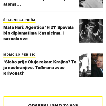
atoms…
ŠPIJUNSKA PRIČA
Mata Hari: Agentica 'H 21' Spavala
bi s diplomatima i časnicima. I
saznala sve
MOMČILO PERIŠIĆ
'Slobo prije Oluje rekao: Krajina? To
je neobranjivo. Tuđmana zvao
Krivousti'