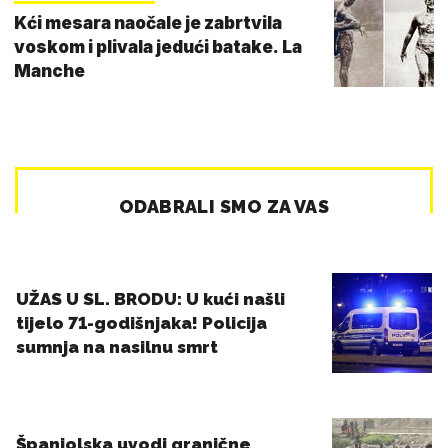
Kći mesara naočale je zabrtvila
voskom i plivala jedući batake. La
Manche