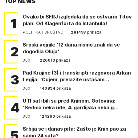
TOP NEWS
FACEBOOKA
Ovako bi SFRJ izgledala da se ostvario Titov
1
plan: Od Klagenfurta do Istanbula!
POLITIKA I DRUŠTVO
281458
prikaza
Srpski vojnik: '12 dana nismo znali da se
2
dogodila Oluja'
360°
226013
prikaza
Pad Krajine (3) i transkripti razgovora Arkan-
3
Legija: 'Čujem, prelazite ustašam…
360°
140894
prikaza
U 11 sati bili su pred Kninom. Gotovina:
4
'Sedma neka uđe, 4. gardijska neka g…
360°
124260
prikaza
Srbija se i danas pita: Zašto je Knin pao za
5
samo 24 sata?