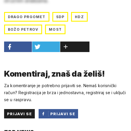
stručnim analizama.
DRAGO PRGOMET
SDP
HDZ
BOŽO PETROV
MOST
Komentiraj, znaš da želiš!
Za komentiranje je potrebno prijaviti se. Nemaš korisnički
račun? Registracija je brza i jednostavna, registriraj se i uključi
se u raspravu.
PRIJAVI SE
PRIJAVI SE
PUTEM