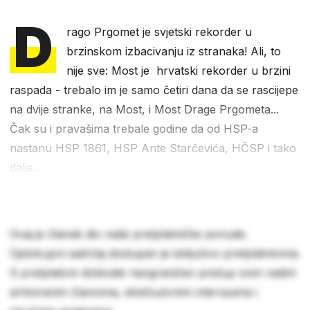
D
rago Prgomet je svjetski rekorder u
brzinskom izbacivanju iz stranaka! Ali, to
nije sve: Most je hrvatski rekorder u brzini
raspada - trebalo im je samo četiri dana da se rascijepe
na dvije stranke, na Most, i Most Drage Prgometa...
Čak su i pravašima trebale godine da od HSP-a
nastanu HSP 1861, HSP Ante Starčevića, HČSP i tako
dalje...
Ovaj je članak dio naše pretplatničke ponude.
Cjelokupni sadržaj dostupan je isključivo pretplatnicima.
S pretplatom dobivate neograničen pristup svim našim
arhiviranim člancima, ekskluzivnim intervjuima i