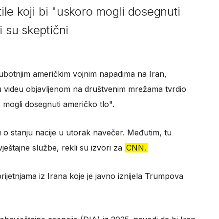
tile koji bi "uskoro mogli dosegnuti
i su skeptični
ubotnjim američkim vojnim napadima na Iran,
u videu objavljenom na društvenim mrežama tvrdio
ro mogli dosegnuti američko tlo".
 o stanju nacije u utorak navečer. Međutim, tu
ještajne službe, rekli su izvori za
CNN.
prijetnjama iz Irana koje je javno iznijela Trumpova