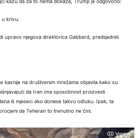
jci kažu da za to nema dokaza, Trump je odgovorio:
 u krivu.
rdi upravo njegova direktorica Gabbard, predsjednik
 je kasnije na društvenim mrežama objavila kako su
ojašnjavajući da Iran ima sposobnost proizvesti
ana ili mjeseci ako donese takvu odluku. Ipak, ta
 procjeni da Teheran to trenutno ne čini.