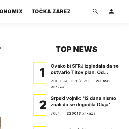
ONOMIX
TOČKA ZAREZ
TOP NEWS
a
Ovako bi SFRJ izgledala da se
1
ostvario Titov plan: Od
Klagenfurta do Istanbula!
POLITIKA I DRUŠTVO
281456
prikaza
Srpski vojnik: '12 dana nismo
2
znali da se dogodila Oluja'
360°
226013
prikaza