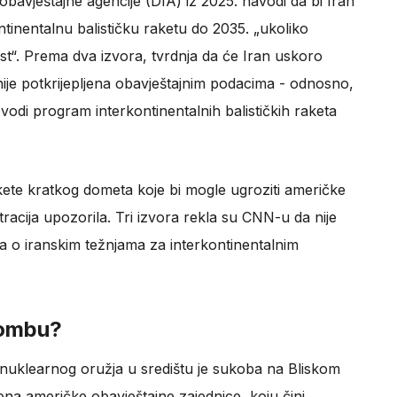
bavještajne agencije (DIA) iz 2025. navodi da bi Iran
ntinentalnu balističku raketu do 2035. „ukoliko
ost“. Prema dva izvora, tvrdnja da će Iran uskoro
ije potkrijepljena obavještajnim podacima - odnosno,
vodi program interkontinentalnih balističkih raketa
kete kratkog dometa koje bi mogle ugroziti američke
stracija upozorila. Tri izvora rekla su CNN-u da nije
 o iranskim težnjama za interkontinentalnim
bombu?
i nuklearnog oružja u središtu je sukoba na Bliskom
na američke obavještajne zajednice, koju čini