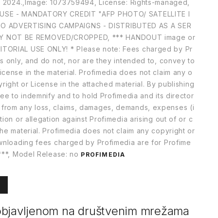
11, 2024.,Image: 1073759494, License: Rights-managed,
L USE - MANDATORY CREDIT "AFP PHOTO/ SATELLITE I
O ADVERTISING CAMPAIGNS - DISTRIBUTED AS A SER
Y NOT BE REMOVED/CROPPED, *** HANDOUT image or
ITORIAL USE ONLY! * Please note: Fees charged by Pr
s only, and do not, nor are they intended to, convey to
icense in the material. Profimedia does not claim any o
yright or License in the attached material. By publishing
ree to indemnify and to hold Profimedia and its director
 from any loss, claims, damages, demands, expenses (i
ion or allegation against Profimedia arising out of or c
he material. Profimedia does not claim any copyright or
ownloading fees charged by Profimedia are for Profime
 ***, Model Release: no
PROFIMEDIA
objavljenom na društvenim mrežama