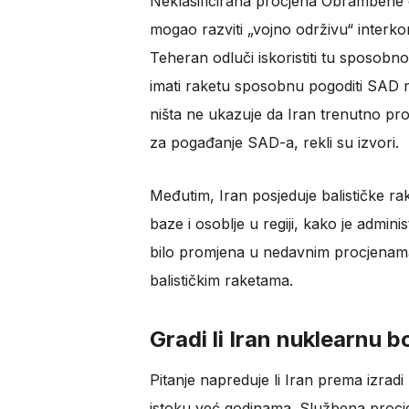
Neklasificirana procjena Obrambene o
mogao razviti „vojno održivu“ interko
Teheran odluči iskoristiti tu sposobn
imati raketu sposobnu pogoditi SAD n
ništa ne ukazuje da Iran trenutno pro
za pogađanje SAD-a, rekli su izvori.
Međutim, Iran posjeduje balističke ra
baze i osoblje u regiji, kako je admini
bilo promjena u nedavnim procjenama
balističkim raketama.
Gradi li Iran nuklearnu 
Pitanje napreduje li Iran prema izrad
istoku već godinama. Službena procje