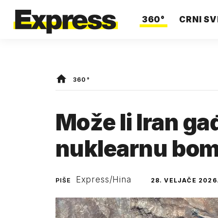
360°
CRNI SV
360°
Može li Iran gađ
nuklearnu bo
Express/Hina
PIŠE
28. VELJAČE 2026