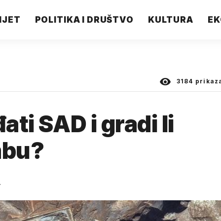
IJET
POLITIKA I DRUŠTVO
KULTURA
EK
3184
prikaz
ati SAD i gradi li
mbu?
.