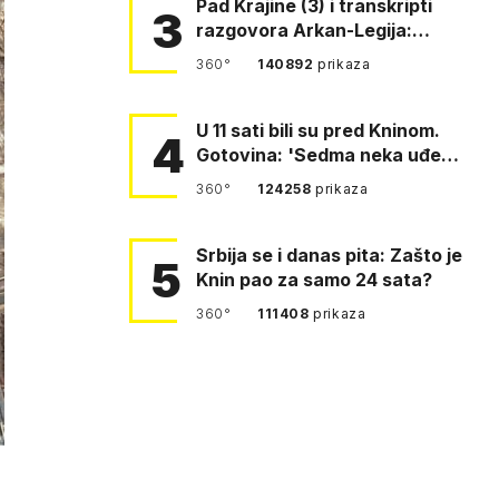
Pad Krajine (3) i transkripti
3
razgovora Arkan-Legija:
'Čujem, prelazite ustašam…
360°
140892
prikaza
U 11 sati bili su pred Kninom.
4
Gotovina: 'Sedma neka uđe,
4. gardijska neka g…
360°
124258
prikaza
Srbija se i danas pita: Zašto je
5
Knin pao za samo 24 sata?
360°
111408
prikaza