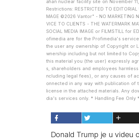
ahan nuclear facility site on November 
Restrictions: RESTRICTED TO EDITORIA
MAGE ©2026 Vantor" - NO MARKETING N
VICE TO CLIENTS - THE WATERMARK MA
SOCIAL MEDIA IMAGE or FILMSTILL for ED
ofimedia are for the Profimedia's service
the user any ownership of Copyright or L
wnership including but not limited to Cop
this material you (the user) expressly ag
s, shareholders and employees harmless
ncluding legal fees), or any causes of act
onnected in any way with publication of t
license in the attached materials. Any d
dia's services only. * Handling Fee Only
Donald Trump je u videu 