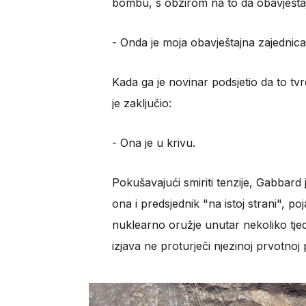
bombu, s obzirom na to da obavješta
​- Onda je moja obavještajna zajednica
Kada ga je novinar podsjetio da to tv
je zaključio:
​- Ona je u krivu.
Pokušavajući smiriti tenzije, Gabbard
ona i predsjednik "na istoj strani", p
nuklearno oružje unutar nekoliko tjed
izjava ne proturječi njezinoj prvotnoj