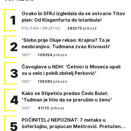
Ovako bi SFRJ izgledala da se ostvario Titov
1
plan: Od Klagenfurta do Istanbula!
POLITIKA I DRUŠTVO
283273
prikaza
'Slobo prije Oluje rekao: Krajina? To je
2
neobranjivo. Tuđmana zvao Krivousti'
360°
109254
prikaza
Čavoglave u NDH: 'Četnici iz Moseća upali
3
su u selo i pobili obitelj Perković'
360°
105083
prikaza
Kako se Stipetiću predao Čedo Bulat:
4
'Tuđman je htio da se prerušim u ženu'
360°
41170
prikaza
POČINITELJ NEPOZNAT: 7 metaka u
5
šoferšajbu, propucan Meštrović. Pretučen