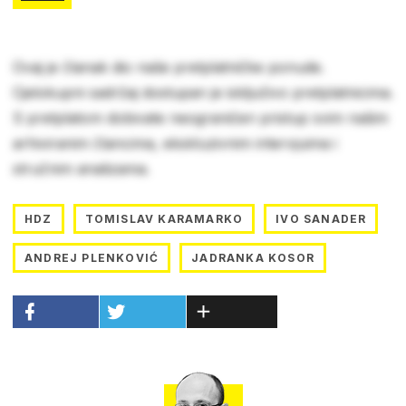
Ovaj je članak dio naše pretplatničke ponude.
Cjelokupni sadržaj dostupan je isključivo pretplatnicima.
S pretplatom dobivate neograničen pristup svim našim
arhiviranim člancima, ekskluzivnim intervjuima i
stručnim analizama.
HDZ
TOMISLAV KARAMARKO
IVO SANADER
ANDREJ PLENKOVIĆ
JADRANKA KOSOR