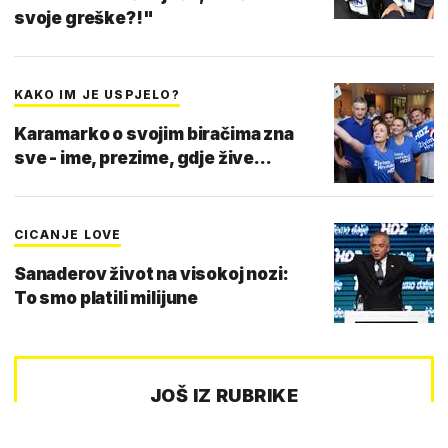
svoje greške?!"
KAKO IM JE USPJELO?
Karamarko o svojim biračima zna
sve - ime, prezime, gdje žive...
CICANJE LOVE
Sanaderov život na visokoj nozi:
To smo platili milijune
JOŠ IZ RUBRIKE