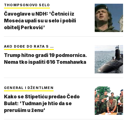
THOMPSONOVO SELO
Čavoglave u NDH: 'Četnici iz
Moseća upali su u selo i pobili
obitelj Perković'
AKO DOĐE DO RATA S …
Trump hitno gradi 19 podmornica.
Nema tko ispaliti 616 Tomahawka
GENERAL I DŽENTLMEN
Kako se Stipetiću predao Čedo
Bulat: 'Tuđman je htio da se
prerušim u ženu'