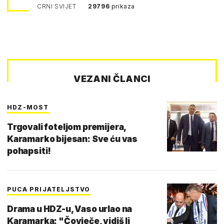
Pejin
CRNI SVIJET
29796
prikaza
VEZANI ČLANCI
HDZ-MOST
Trgovali foteljom premijera,
Karamarko bijesan: Sve ću vas
pohapsiti!
PUCA PRIJATELJSTVO
Drama u HDZ-u, Vaso urlao na
Karamarka: "Čovječe, vidiš li