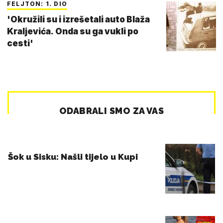
FELJTON: 1. DIO
'Okružili su i izrešetali auto Blaža
Kraljevića. Onda su ga vukli po
cesti'