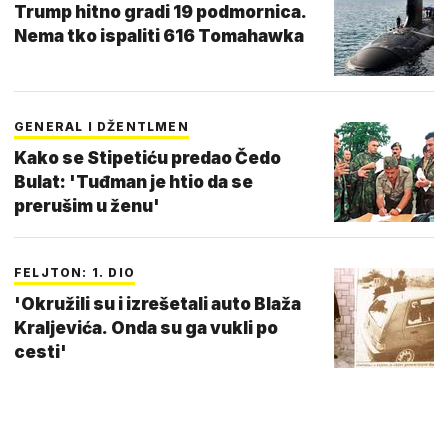
Trump hitno gradi 19 podmornica.
Nema tko ispaliti 616 Tomahawka
GENERAL I DŽENTLMEN
Kako se Stipetiću predao Čedo
Bulat: 'Tuđman je htio da se
prerušim u ženu'
FELJTON: 1. DIO
'Okružili su i izrešetali auto Blaža
Kraljevića. Onda su ga vukli po
cesti'