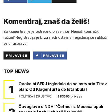
Komentiraj, znaš da želiš!
Za komentiranje je potrebno prijaviti se. Nemaš korisnički
račun? Registracija je brza i jednostavna, registriraj se i uključi
se u raspravu.
PRIJAVI SE
PRIJAVI SE
PUTEM
TOP NEWS
FACEBOOKA
Ovako bi SFRJ izgledala da se ostvario Titov
1
plan: Od Klagenfurta do Istanbula!
POLITIKA I DRUŠTVO
283565
prikaza
Čavoglave u NDH: 'Četnici iz Moseća upali
su u selo i pobili obitelj Perković'