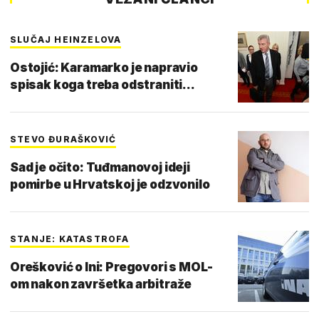
SLUČAJ HEINZELOVA
Ostojić: Karamarko je napravio
spisak koga treba odstraniti...
STEVO ĐURAŠKOVIĆ
Sad je očito: Tuđmanovoj ideji
pomirbe u Hrvatskoj je odzvonilo
STANJE: KATASTROFA
Orešković o Ini: Pregovori s MOL-
om nakon završetka arbitraže