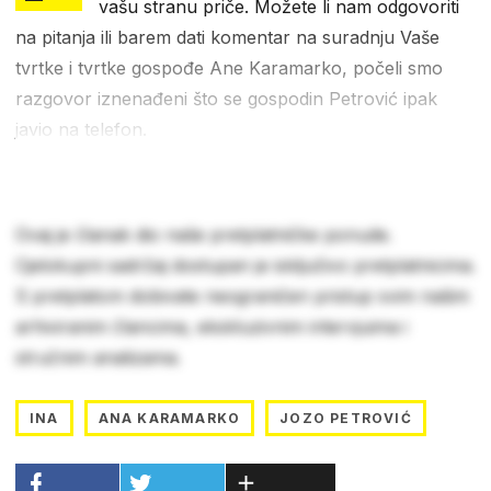
vašu stranu priče. Možete li nam odgovoriti
na pitanja ili barem dati komentar na suradnju Vaše
tvrtke i tvrtke gospođe Ane Karamarko, počeli smo
razgovor iznenađeni što se gospodin Petrović ipak
javio na telefon.
Ovaj je članak dio naše pretplatničke ponude.
Cjelokupni sadržaj dostupan je isključivo pretplatnicima.
S pretplatom dobivate neograničen pristup svim našim
arhiviranim člancima, ekskluzivnim intervjuima i
stručnim analizama.
INA
ANA KARAMARKO
JOZO PETROVIĆ