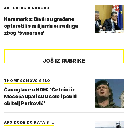
AKTUALAC U SABORU
Karamarko: Bivši su građane
opteretili s milijardu eura duga
zbog 'švicaraca'
JOŠ IZ RUBRIKE
THOMPSONOVO SELO
Čavoglave u NDH: 'Četnici iz
Moseća upali su u selo i pobili
obitelj Perković'
AKO DOĐE DO RATA S …