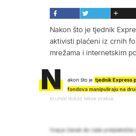
Nakon što je tjednik Expre
aktivisti plaćeni iz crnih
mrežama i internetskim por
N
akon što je
tjednik Express p
fondova manipuliraju na dr
krunski dokaz takve prakse.
Ovaj je članak dio naše pretplatničke