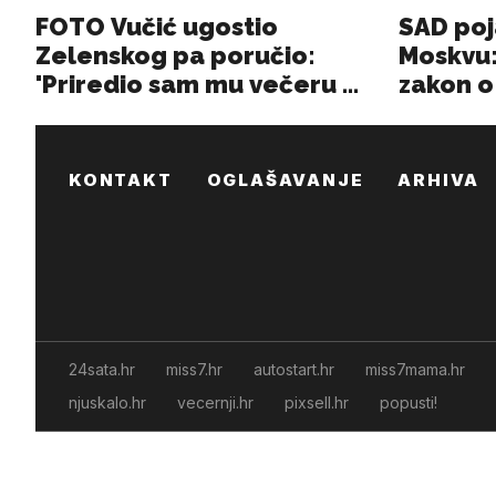
KONTAKT
OGLAŠAVANJE
ARHIVA
24sata.hr
miss7.hr
autostart.hr
miss7mama.hr
njuskalo.hr
vecernji.hr
pixsell.hr
popusti!