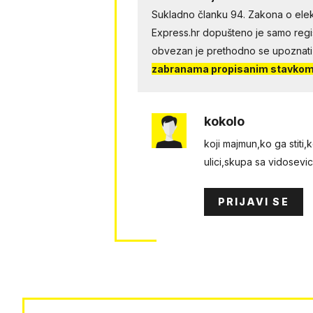
Sukladno članku 94. Zakona o elek
Express.hr dopušteno je samo regist
obvezan je prethodno se upoznati
zabranama propisanim stavkom 
kokolo
koji majmun,ko ga stit
ulici,skupa sa vidosevi
PRIJAVI SE