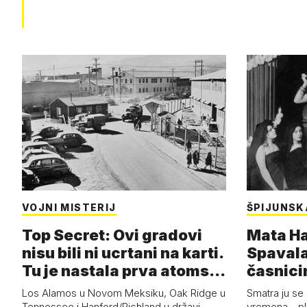
VOJNI MISTERIJ
ŠPIJUNSK
Top Secret: Ovi gradovi
Mata Har
nisu bili ni ucrtani na karti.
Spavala
Tu je nastala prva atoms…
časnici
Los Alamos u Novom Meksiku, Oak Ridge u
Smatra ju se
Tennessee i Hanford/Richland u državi
vremena - pl