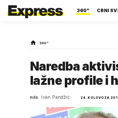
360°
CRNI SV
360°
Naredba aktivi
lažne profile i 
Ivan Pandžić
PIŠE
24. KOLOVOZA 201