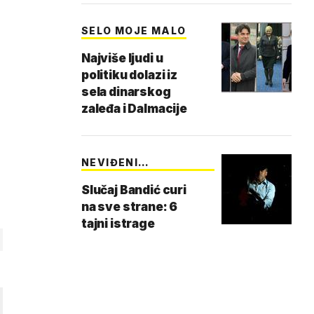
SELO MOJE MALO
Najviše ljudi u
politiku dolazi iz
sela dinarskog
zaleđa i Dalmacije
NEVIĐENI
ŠLAMPERAJ
Slučaj Bandić curi
na sve strane: 6
tajni istrage