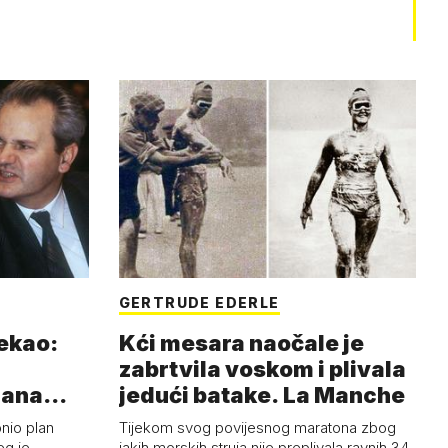
GERTRUDE EDERLE
rekao:
Kći mesara naočale je
zabrtvila voskom i plivala
mana
jedući batake. La Manche
onio plan
Tijekom svog povijesnog maratona zbog
eg je
jakih morskih struja nije preplivala ravnih 34