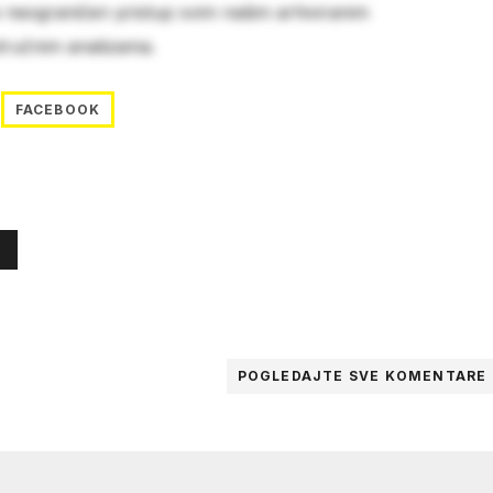
e neograničen pristup svim našim arhiviranim
stručnim analizama.
FACEBOOK
POGLEDAJTE SVE
KOMENTARE