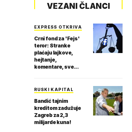
VEZANI ČLANCI
EXPRESS OTKRIVA
Crni fond za 'Fejs'
teror: Stranke
plaćaju lajkove,
hejtanje,
komentare, sve...
RUSKI KAPITAL
Bandić tajnim
kreditom zadužuje
Zagreb za 2,3
milijarde kuna!