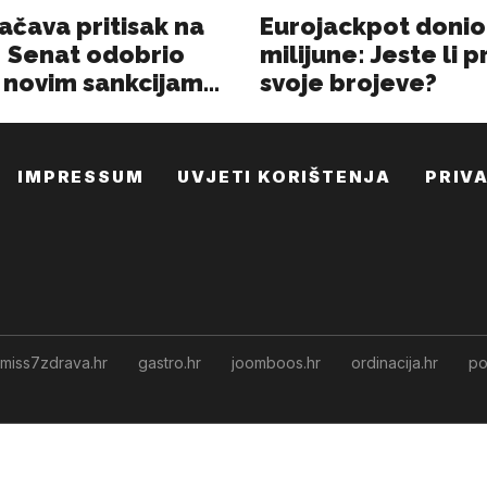
IMPRESSUM
UVJETI KORIŠTENJA
PRIV
miss7zdrava.hr
gastro.hr
joomboos.hr
ordinacija.hr
po