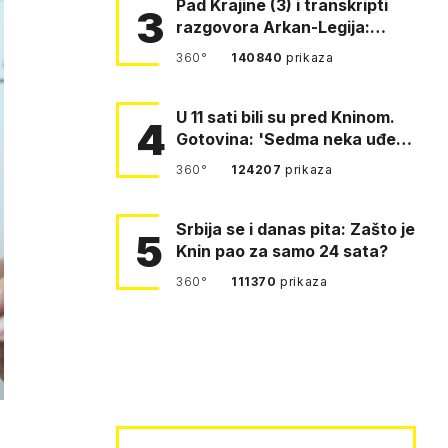
Pad Krajine (3) i transkripti
3
razgovora Arkan-Legija:
'Čujem, prelazite ustašam…
360°
140840
prikaza
U 11 sati bili su pred Kninom.
4
Gotovina: 'Sedma neka uđe,
4. gardijska neka g…
360°
124207
prikaza
Srbija se i danas pita: Zašto je
5
Knin pao za samo 24 sata?
360°
111370
prikaza