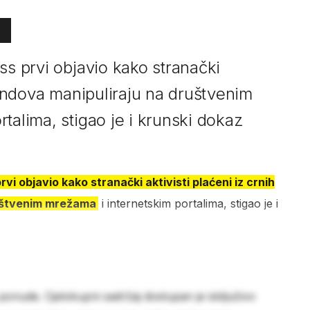
ss prvi objavio kako stranački
 fondova manipuliraju na društvenim
talima, stigao je i krunski dokaz
rvi objavio kako stranački aktivisti plaćeni iz crnih
uštvenim mrežama
i internetskim portalima, stigao je i
 ponude. Cjelokupni sadržaj dostupan je isključivo