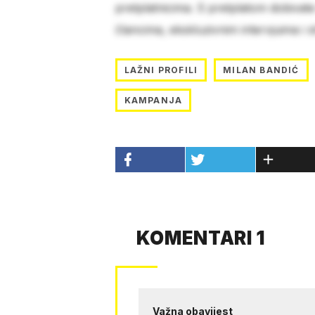
pretplatnicima. S pretplatom dobivat
člancima, ekskluzivnim intervjuima i 
LAŽNI PROFILI
MILAN BANDIĆ
KAMPANJA
KOMENTARI 1
Važna obavijest