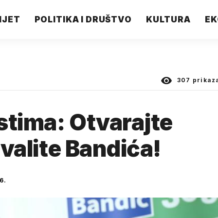
IJET
POLITIKA I DRUŠTVO
KULTURA
EK
307
prikaz
stima: Otvarajte
hvalite Bandića!
6.