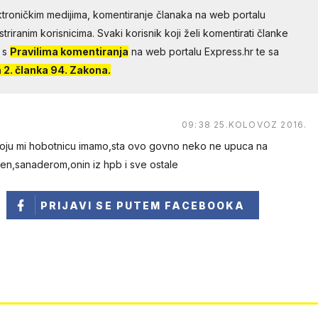
troničkim medijima, komentiranje članaka na web portalu
riranim korisnicima. Svaki korisnik koji želi komentirati članke
 s
Pravilima komentiranja
na web portalu Express.hr te sa
2. članka 94. Zakona.
09:38 25.KOLOVOZ 2016.
i,koju mi hobotnicu imamo,sta ovo govno neko ne upuca na
cen,sanaderom,onin iz hpb i sve ostale
PRIJAVI SE
PUTEM FACEBOOKA