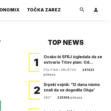
ONOMIX
TOČKA ZAREZ
TOP NEWS
a
Ovako bi SFRJ izgledala da se
1
ostvario Titov plan: Od
Klagenfurta do Istanbula!
POLITIKA I DRUŠTVO
281323
prikaza
Srpski vojnik: '12 dana nismo
2
znali da se dogodila Oluja'
360°
225936
prikaza