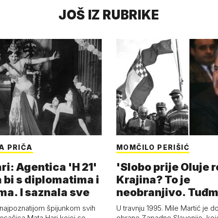
JOŠ IZ RUBRIKE
A PRIČA
MOMČILO PERIŠIĆ
i: Agentica 'H 21'
'Slobo prije Oluje 
 bi s diplomatima i
Krajina? To je
ma. I saznala sve
neobranjivo. Tuđ
zvao Krivousti'
 najpoznatijom špijunkom svih
U travnju 1995. Mile Martić je d
esačica Mata Hari kojoj se
obrane Zapadne Slavonije, koj