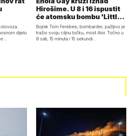
inov rat
Enola Gay kruži iznad
u
Hirošime. U 8 i 16 ispustit
će atomsku bombu 'Little
Boy'
 kolovoza.
Bojnik Tom Ferebee, bombarder, pažljivo je
nosnom dijelu
tražio svoju ciljnu točku, most Aioi. Točno u
žne…
8 sati, 15 minuta i 15 sekundi…