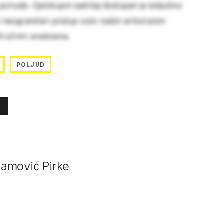
 ponude. Cjelokupni sadržaj dostupan je isključivo
e neograničen pristup svim našim arhiviranim
stručnim analizama.
POLJUD
mamović Pirke