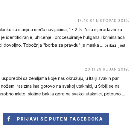
17:40 01.LISTOPAD 2019.
članku su manjina među navijačima, 1 - 2 %. Nisu mjerodavni za
e identificiranje, uhićenje i procesuiranje huligana i kriminalaca.
rudi dovoljno. Tobožnja "borba za pravdu" je maska
... prikaži još!
20:11 29.RUJAN 2019.
 usporedbi sa zemljama koje nas okružuju, u Italiji svakih par
ožem, rasizma ima gotovo na svakoj utakmici, u Srbiji se na
sobno mlate, stotine baklja gore na svakoj utakmici, potpuno
...
PRIJAVI SE
PUTEM FACEBOOKA