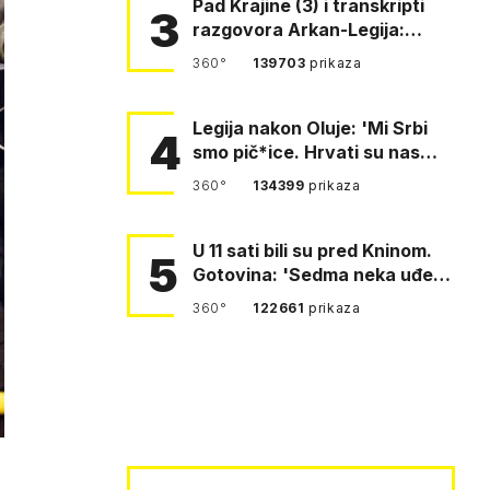
Pad Krajine (3) i transkripti
3
razgovora Arkan-Legija:
'Čujem, prelazite ustašam…
360°
139703
prikaza
Legija nakon Oluje: 'Mi Srbi
4
smo pič*ice. Hrvati su nas
pomeli!'
360°
134399
prikaza
U 11 sati bili su pred Kninom.
5
Gotovina: 'Sedma neka uđe,
4. gardijska neka g…
360°
122661
prikaza