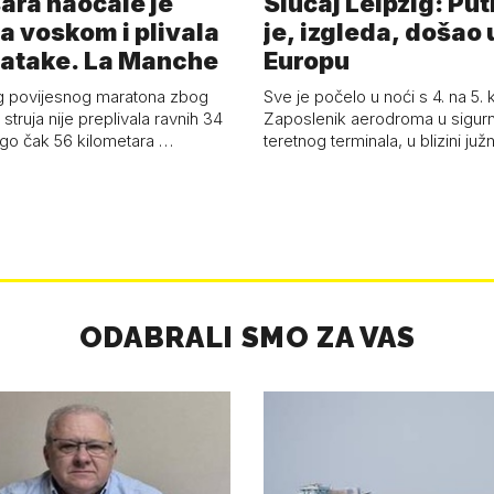
ara naočale je
Slučaj Leipzig: Put
a voskom i plivala
je, izgleda, došao 
batake. La Manche
Europu
g povijesnog maratona zbog
Sve je počelo u noći s 4. na 5.
struja nije preplivala ravnih 34
Zaposlenik aerodroma u sigur
ego čak 56 kilometara …
teretnog terminala, u blizini ju