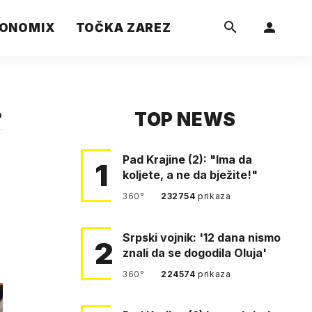
ONOMIX
TOČKA ZAREZ
TOP NEWS
a
Pad Krajine (2): "Ima da
1
koljete, a ne da bježite!"
360°
232754
prikaza
Srpski vojnik: '12 dana nismo
2
znali da se dogodila Oluja'
360°
224574
prikaza