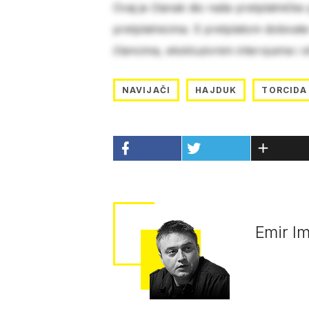
Ovaj je članak dio naše pretplatničke
pretplatnicima. S pretplatom dobivat
člancima, ekskluzivnim intervjuima i 
NAVIJAČI
HAJDUK
TORCIDA
Emir I