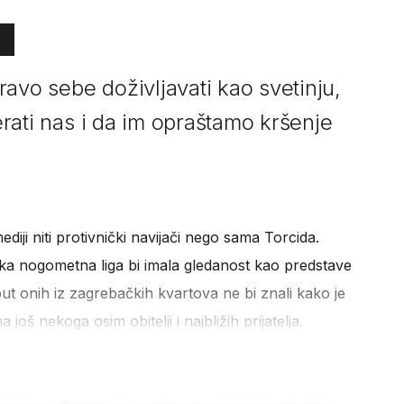
avo sebe doživljavati kao svetinju,
jerati nas i da im opraštamo kršenje
 mediji niti protivnički navijači nego sama Torcida.
ska nogometna liga bi imala gledanost kao predstave
t onih iz zagrebačkih kvartova ne bi znali kako je
 još nekoga osim obitelji i najbližih prijatelja.