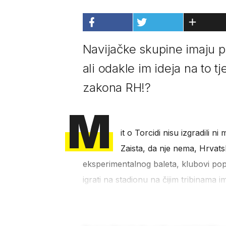
Navijačke skupine imaju pr
ali odakle im ideja na to t
zakona RH!?
M
it o Torcidi nisu izgradili ni
Zaista, da nje nema, Hrvat
eksperimentalnog baleta, klubovi popu
igrati na stadionu na čijim tribinama ima