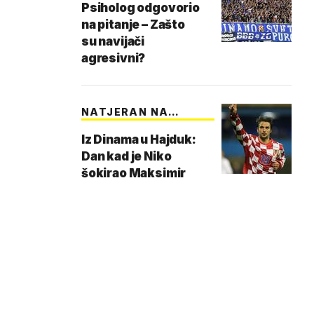
Psiholog odgovorio
na pitanje – Zašto
su navijači
agresivni?
NATJERAN NA
TRANSFER
Iz Dinama u Hajduk:
Dan kad je Niko
šokirao Maksimir