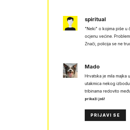
spiritual
"Neki" o kojima piše u 
ocjenu većine. Problem j
Znači, policija se ne t
Mado
Hrvatska je mila majka u
utakmica nekog izbodu n
tribinama redovito među
prikaži još!
PRIJAVI SE