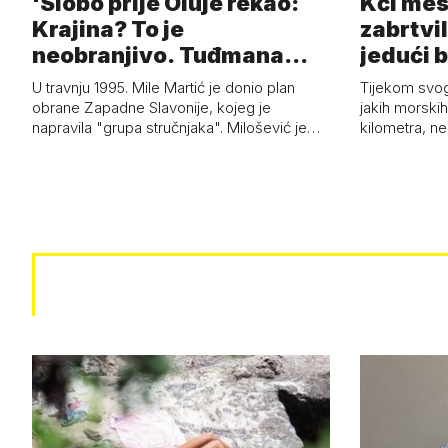
'Slobo prije Oluje rekao:
Kći mes
Krajina? To je
zabrtvil
neobranjivo. Tuđmana
jedući 
zvao Krivousti'
U travnju 1995. Mile Martić je donio plan
Tijekom svo
obrane Zapadne Slavonije, kojeg je
jakih morskih 
napravila "grupa stručnjaka". Milošević je…
kilometra, n