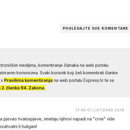
POGLEDAJTE SVE
KOMENTARE
troničkim medijima, komentiranje članaka na web portalu
riranim korisnicima. Svaki korisnik koji želi komentirati članke
 s
Pravilima komentiranja
na web portalu Express.hr te sa
2. članka 94. Zakona.
17:45 01.LISTOPAD 2019.
ima pjevao hvalospjeve, smetaju njihovi napadi na "crve" više
ahvalni ti huligani!