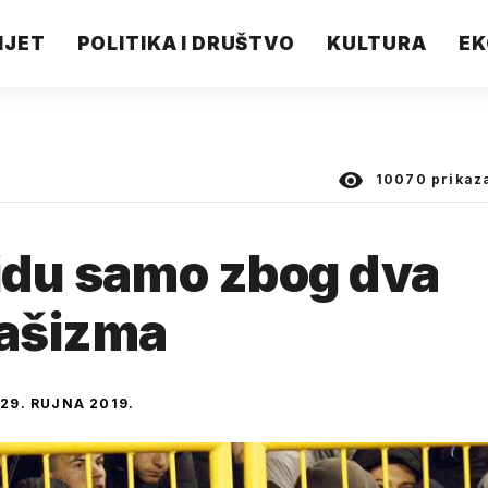
IJET
POLITIKA I DRUŠTVO
KULTURA
EK
10070
prikaz
 idu samo zbog dva
fašizma
29. RUJNA 2019.