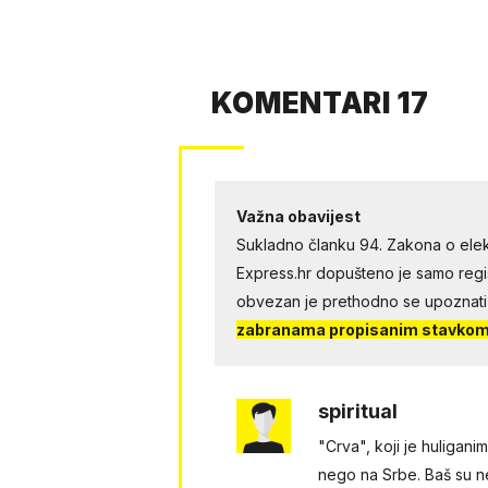
KOMENTARI 17
Važna obavijest
Sukladno članku 94. Zakona o elek
Express.hr dopušteno je samo regist
obvezan je prethodno se upoznati
zabranama propisanim stavkom 
spiritual
"Crva", koji je huligan
nego na Srbe. Baš su nez