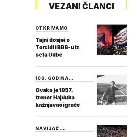
VEZANI ČLANCI
OTKRIVAMO
Tajni dosjei o
Torcidi i BBB-u iz
sefa Udbe
100. GODINA
MATOŠIĆA
Ovako je 1957.
trener Hajduka
kažnjavao igrače
NAVIJAČ,
SUPERNAVIJ…