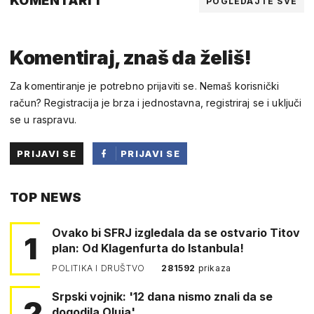
KOMENTARI 1
POGLEDAJTE SVE
Komentiraj, znaš da želiš!
Za komentiranje je potrebno prijaviti se. Nemaš korisnički
račun? Registracija je brza i jednostavna, registriraj se i uključi
se u raspravu.
PRIJAVI SE
PRIJAVI SE
PUTEM
TOP NEWS
FACEBOOKA
Ovako bi SFRJ izgledala da se ostvario Titov
1
plan: Od Klagenfurta do Istanbula!
POLITIKA I DRUŠTVO
281592
prikaza
Srpski vojnik: '12 dana nismo znali da se
2
dogodila Oluja'