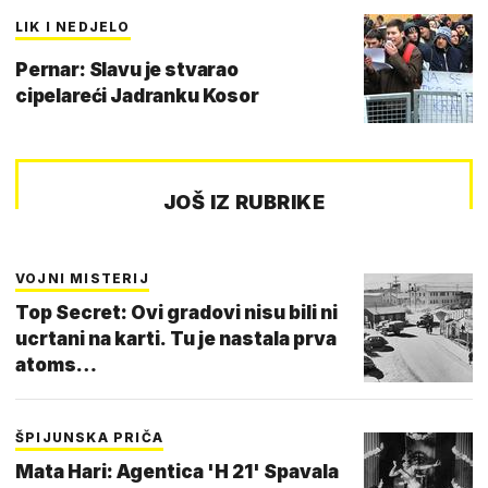
LIK I NEDJELO
Pernar: Slavu je stvarao
cipelareći Jadranku Kosor
JOŠ IZ RUBRIKE
VOJNI MISTERIJ
Top Secret: Ovi gradovi nisu bili ni
ucrtani na karti. Tu je nastala prva
atoms…
ŠPIJUNSKA PRIČA
Mata Hari: Agentica 'H 21' Spavala