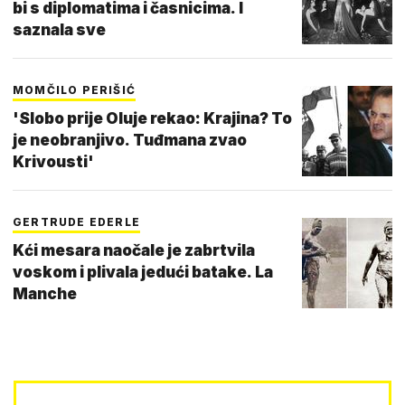
bi s diplomatima i časnicima. I
saznala sve
MOMČILO PERIŠIĆ
'Slobo prije Oluje rekao: Krajina? To
je neobranjivo. Tuđmana zvao
Krivousti'
GERTRUDE EDERLE
Kći mesara naočale je zabrtvila
voskom i plivala jedući batake. La
Manche