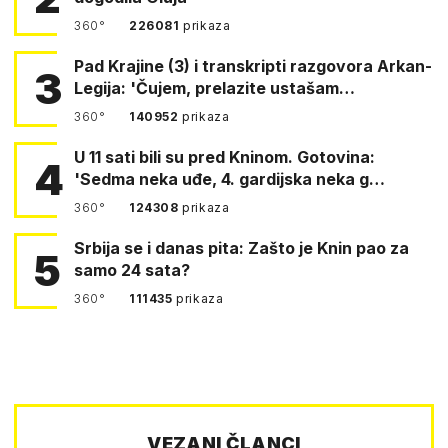
360°
226081
prikaza
Pad Krajine (3) i transkripti razgovora Arkan-
3
Legija: 'Čujem, prelazite ustašam…
360°
140952
prikaza
U 11 sati bili su pred Kninom. Gotovina:
4
'Sedma neka uđe, 4. gardijska neka g…
360°
124308
prikaza
Srbija se i danas pita: Zašto je Knin pao za
5
samo 24 sata?
360°
111435
prikaza
VEZANI ČLANCI