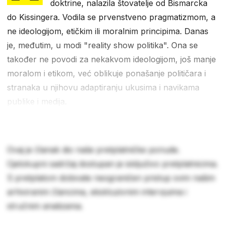
doktrine, nalazila štovatelje od Bismarcka
do Kissingera. Vodila se prvenstveno pragmatizmom, a
ne ideologijom, etičkim ili moralnim principima. Danas
je, međutim, u modi "reality show politika". Ona se
također ne povodi za nekakvom ideologijom, još manje
moralom i etikom, već oblikuje ponašanje političara i
stranaka u njihovu adaptiranju ukusima i navikama
publike i medija.
Ovaj je članak dio naše pretplatničke ponude.
Cjelokupni sadržaj dostupan je isključivo pretplatnicima.
S pretplatom dobivate neograničen pristup svim našim
arhiviranim člancima, ekskluzivnim intervjuima i
stručnim analizama.