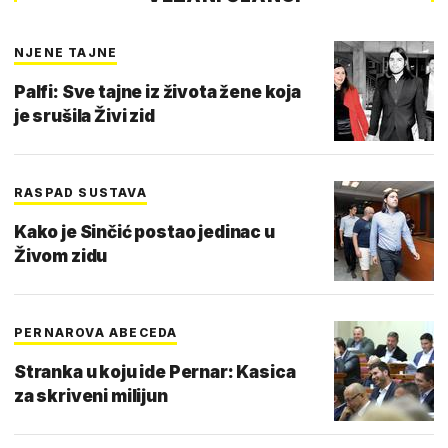
NJENE TAJNE
Palfi: Sve tajne iz života žene koja
je srušila Živi zid
RASPAD SUSTAVA
Kako je Sinčić postao jedinac u
Živom zidu
PERNAROVA ABECEDA
Stranka u koju ide Pernar: Kasica
za skriveni milijun