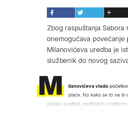
Zbog raspuštanja Sabora 
onemogućava povećanje pl
Milanovićeva uredba je ist
službenik do novog saziva 
M
ilanovićeva vlada
početkom
plaće. No kako se to ne bi 
plaćaju građani, godišnjom uredbom o