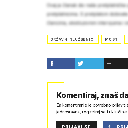
Ovaj je članak dio naše pretplatničke
pretplatnicima. S pretplatom dobivat
člancima, ekskluzivnim intervjuima i 
DRŽAVNI SLUŽBENICI
MOST
Komentiraj, znaš da
Za komentiranje je potrebno prijaviti 
jednostavna, registriraj se i uključi se
PRIJAVI SE
PRI