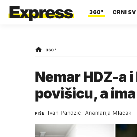
360°
CRNI SV
360°
Nemar HDZ-a i 
povišicu, a ima
Ivan Pandžić, Anamarija Mlačak
PIŠE