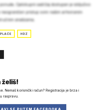
 ponude. Cjelokupni sadržaj dostupan je isključivo
e neograničen pristup svim našim arhiviranim
stručnim analizama.
PLAĆE
HDZ
 želiš!
se. Nemaš korisnički račun? Registracija je brza i
 u raspravu.
JAVI SE
PUTEM FACEBOOKA