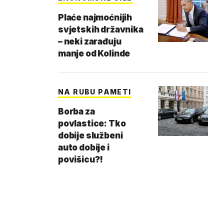
Plaće najmoćnijih
svjetskih državnika
– neki zarađuju
manje od Kolinde
NA RUBU PAMETI
Borba za
povlastice: Tko
dobije službeni
auto dobije i
povišicu?!