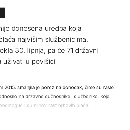
nije donesena uredba koja
aća najvišim službenicima.
ekla 30. lipnja, pa će 71 državni
uživati u povišici
 2015. smanjila je porez na dohodak, čime su rasle
odnosilo na državne dužnosnike i službenike, koje
nemogućili su njihov rast njihovih plaća.