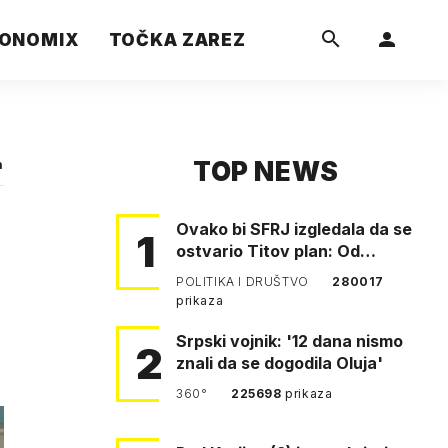
ONOMIX
TOČKA ZAREZ
TOP NEWS
a
Ovako bi SFRJ izgledala da se
1
ostvario Titov plan: Od
Klagenfurta do Istanbula!
POLITIKA I DRUŠTVO
280017
prikaza
Srpski vojnik: '12 dana nismo
2
znali da se dogodila Oluja'
360°
225698
prikaza