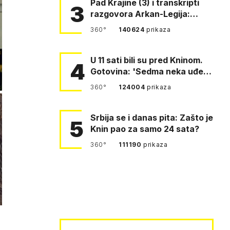
Pad Krajine (3) i transkripti
3
razgovora Arkan-Legija:
'Čujem, prelazite ustašam…
360°
140624
prikaza
U 11 sati bili su pred Kninom.
4
Gotovina: 'Sedma neka uđe,
4. gardijska neka g…
360°
124004
prikaza
Srbija se i danas pita: Zašto je
5
Knin pao za samo 24 sata?
360°
111190
prikaza