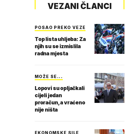
VEZANI ČLANCI
POSAO PREKO VEZE
Top lista uhljeba: Za
njih su se izmislila
radna mjesta
MOŽE SE...
Lopovi su opljačkali
cijeli jedan
proračun, a vraćeno
nije ništa
EKONOMSKE SILE