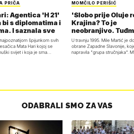
A PRIČA
MOMČILO PERIŠIĆ
i: Agentica 'H 21'
'Slobo prije Oluje 
 bi s diplomatima i
Krajina? To je
ma. I saznala sve
neobranjivo. Tuđ
zvao Krivousti'
 najpoznatijom špijunkom svih
U travnju 1995. Mile Martić je d
esačica Mata Hari kojoj se
obrane Zapadne Slavonije, koj
uški svijet i koja je sma…
napravila "grupa stručnjaka". M