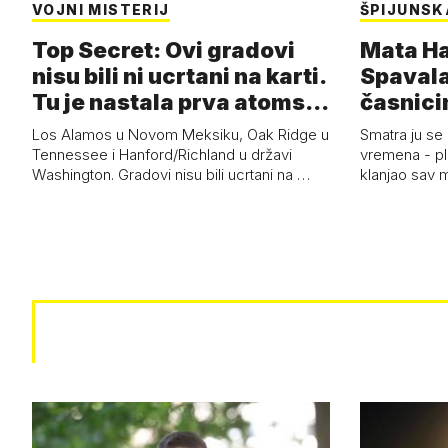
VOJNI MISTERIJ
ŠPIJUNSK
Top Secret: Ovi gradovi
Mata Har
nisu bili ni ucrtani na karti.
Spavala
Tu je nastala prva atoms…
časnici
Los Alamos u Novom Meksiku, Oak Ridge u
Smatra ju se
Tennessee i Hanford/Richland u državi
vremena - pl
Washington. Gradovi nisu bili ucrtani na …
klanjao sav m