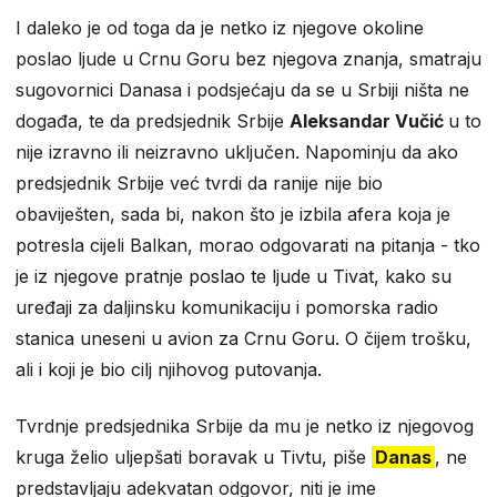
I daleko je od toga da je netko iz njegove okoline
poslao ljude u Crnu Goru bez njegova znanja, smatraju
sugovornici Danasa i podsjećaju da se u Srbiji ništa ne
događa, te da predsjednik Srbije
Aleksandar Vučić
u to
nije izravno ili neizravno uključen. Napominju da ako
predsjednik Srbije već tvrdi da ranije nije bio
obaviješten, sada bi, nakon što je izbila afera koja je
potresla cijeli Balkan, morao odgovarati na pitanja - tko
je iz njegove pratnje poslao te ljude u Tivat, kako su
uređaji za daljinsku komunikaciju i pomorska radio
stanica uneseni u avion za Crnu Goru. O čijem trošku,
ali i koji je bio cilj njihovog putovanja.
Tvrdnje predsjednika Srbije da mu je netko iz njegovog
kruga želio uljepšati boravak u Tivtu, piše
Danas
, ne
predstavljaju adekvatan odgovor, niti je ime