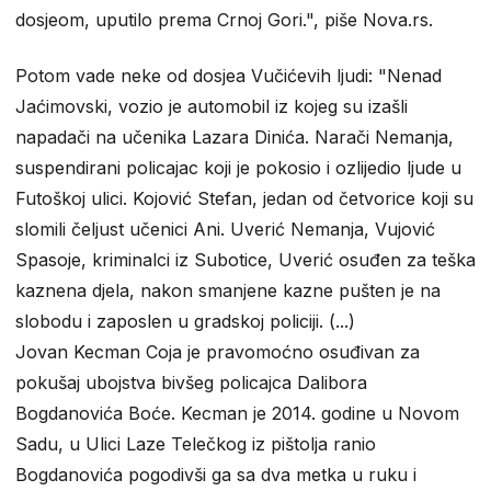
dosjeom, uputilo prema Crnoj Gori.", piše Nova.rs.
Potom vade neke od dosjea Vučićevih ljudi: "Nenad
Jaćimovski, vozio je automobil iz kojeg su izašli
napadači na učenika Lazara Dinića. Narači Nemanja,
suspendirani policajac koji je pokosio i ozlijedio ljude u
Futoškoj ulici. Kojović Stefan, jedan od četvorice koji su
slomili čeljust učenici Ani. Uverić Nemanja, Vujović
Spasoje, kriminalci iz Subotice, Uverić osuđen za teška
kaznena djela, nakon smanjene kazne pušten je na
slobodu i zaposlen u gradskoj policiji. (...)
Jovan Kecman Coja je pravomoćno osuđivan za
pokušaj ubojstva bivšeg policajca Dalibora
Bogdanovića Boće. Kecman je 2014. godine u Novom
Sadu, u Ulici Laze Telečkog iz pištolja ranio
Bogdanovića pogodivši ga sa dva metka u ruku i