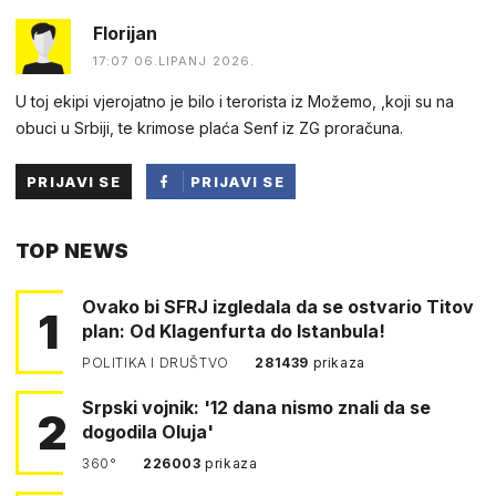
Florijan
17:07 06.LIPANJ 2026.
U toj ekipi vjerojatno je bilo i terorista iz Možemo, ,koji su na
obuci u Srbiji, te krimose plaća Senf iz ZG proračuna.
PRIJAVI SE
PRIJAVI SE
PUTEM
TOP NEWS
FACEBOOKA
Ovako bi SFRJ izgledala da se ostvario Titov
1
plan: Od Klagenfurta do Istanbula!
POLITIKA I DRUŠTVO
281439
prikaza
Srpski vojnik: '12 dana nismo znali da se
2
dogodila Oluja'
360°
226003
prikaza