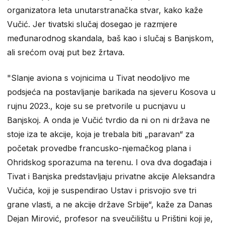
organizatora leta unutarstranačka stvar, kako kaže
Vučić. Jer tivatski slučaj dosegao je razmjere
međunarodnog skandala, baš kao i slučaj s Banjskom,
ali srećom ovaj put bez žrtava.
"Slanje aviona s vojnicima u Tivat neodoljivo me
podsjeća na postavljanje barikada na sjeveru Kosova u
rujnu 2023., koje su se pretvorile u pucnjavu u
Banjskoj. A onda je Vučić tvrdio da ni on ni država ne
stoje iza te akcije, koja je trebala biti „paravan“ za
početak provedbe francusko-njemačkog plana i
Ohridskog sporazuma na terenu. I ova dva događaja i
Tivat i Banjska predstavljaju privatne akcije Aleksandra
Vučića, koji je suspendirao Ustav i prisvojio sve tri
grane vlasti, a ne akcije države Srbije“, kaže za Danas
Dejan Mirović, profesor na sveučilištu u Prištini koji je,