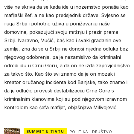
više ne skriva da se kada ide u inozemstvo ponaša kao
mafijaški šef, a ne kao predsjednik države. Svjesno se
ruga Srbiji i pohotno uživa u ponižavanju naše
domovine, pokazujući svoju mržnju i prezir prema
Srbiji. Naravno, Vučić, baš kao i svaki građanin ove
zemlje, zna da se u Srbiji ne donosi nijedna odluka bez
njegovog odobrenja, pa je nezamislivo da kriminalni
odredi idu u Crnu Goru, a da on ne izda zapovjedništvo
za takvo što. Kao što svi znamo da je on mozak i
kreator oružanog incidenta kod Banjske, tako znamo i
da je odlučio provesti destabilizaciju Crne Gore s
kriminalnim klanovima koji su pod njegovom izravnom
kontrolom kao šefa mafije“, objašnjava Milivojević.
SUMMIT U TIVTU
POLITIKA I DRUŠTVO