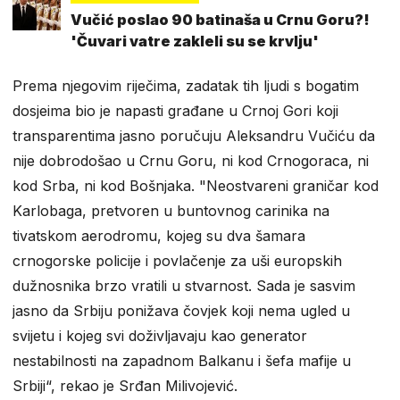
Vučić poslao 90 batinaša u Crnu Goru?!
'Čuvari vatre zakleli su se krvlju'
Prema njegovim riječima, zadatak tih ljudi s bogatim
dosjeima bio je napasti građane u Crnoj Gori koji
transparentima jasno poručuju Aleksandru Vučiću da
nije dobrodošao u Crnu Goru, ni kod Crnogoraca, ni
kod Srba, ni kod Bošnjaka. "Neostvareni graničar kod
Karlobaga, pretvoren u buntovnog carinika na
tivatskom aerodromu, kojeg su dva šamara
crnogorske policije i povlačenje za uši europskih
dužnosnika brzo vratili u stvarnost. Sada je sasvim
jasno da Srbiju ponižava čovjek koji nema ugled u
svijetu i kojeg svi doživljavaju kao generator
nestabilnosti na zapadnom Balkanu i šefa mafije u
Srbiji“, rekao je Srđan Milivojević.