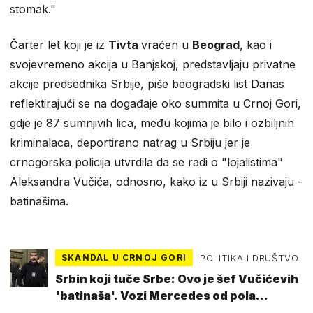
stomak."
Čarter let koji je iz
Tivta
vraćen u
Beograd
, kao i
svojevremeno akcija u Banjskoj, predstavljaju privatne
akcije predsednika Srbije, piše beogradski list Danas
reflektirajući se na događaje oko summita u Crnoj Gori,
gdje je 87 sumnjivih lica, među kojima je bilo i ozbiljnih
kriminalaca, deportirano natrag u Srbiju jer je
crnogorska policija utvrdila da se radi o "lojalistima"
Aleksandra Vučića, odnosno, kako iz u Srbiji nazivaju -
batinašima.
SKANDAL U CRNOJ GORI
POLITIKA I DRUŠTVO
Srbin koji tuče Srbe: Ovo je šef Vučićevih
'batinaša'. Vozi Mercedes od pola
milijuna €