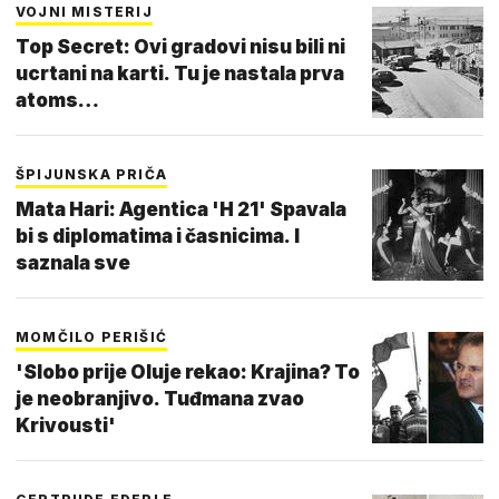
VOJNI MISTERIJ
Top Secret: Ovi gradovi nisu bili ni
ucrtani na karti. Tu je nastala prva
atoms…
ŠPIJUNSKA PRIČA
Mata Hari: Agentica 'H 21' Spavala
bi s diplomatima i časnicima. I
saznala sve
MOMČILO PERIŠIĆ
'Slobo prije Oluje rekao: Krajina? To
je neobranjivo. Tuđmana zvao
Krivousti'