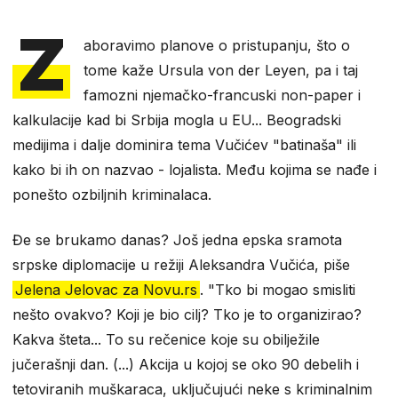
Z
aboravimo planove o pristupanju, što o
tome kaže Ursula von der Leyen, pa i taj
famozni njemačko-francuski non-paper i
kalkulacije kad bi Srbija mogla u EU... Beogradski
medijima i dalje dominira tema Vučićev "batinaša" ili
kako bi ih on nazvao - lojalista. Među kojima se nađe i
ponešto ozbiljnih kriminalaca.
Đe se brukamo danas? Još jedna epska sramota
srpske diplomacije u režiji Aleksandra Vučića, piše
Jelena Jelovac za Novu.rs
. "Tko bi mogao smisliti
nešto ovakvo? Koji je bio cilj? Tko je to organizirao?
Kakva šteta... To su rečenice koje su obilježile
jučerašnji dan. (...) Akcija u kojoj se oko 90 debelih i
tetoviranih muškaraca, uključujući neke s kriminalnim