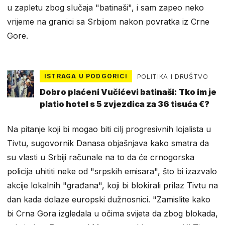
u zapletu zbog slučaja "batinaši", i sam zapeo neko
vrijeme na granici sa Srbijom nakon povratka iz Crne
Gore.
ISTRAGA U PODGORICI
POLITIKA I DRUŠTVO
Dobro plaćeni Vučićevi batinaši: Tko im je
platio hotel s 5 zvjezdica za 36 tisuća €?
Na pitanje koji bi mogao biti cilj progresivnih lojalista u
Tivtu, sugovornik Danasa objašnjava kako smatra da
su vlasti u Srbiji računale na to da će crnogorska
policija uhititi neke od "srpskih emisara", što bi izazvalo
akcije lokalnih "građana", koji bi blokirali prilaz Tivtu na
dan kada dolaze europski dužnosnici. "Zamislite kako
bi Crna Gora izgledala u očima svijeta da zbog blokada,