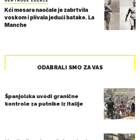
GERTRUDE EDERLE
Kći mesara naočale je zabrtvila
voskom i plivala jedući batake. La
Manche