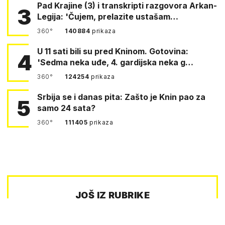
Pad Krajine (3) i transkripti razgovora Arkan-
3
Legija: 'Čujem, prelazite ustašam…
360°
140884
prikaza
U 11 sati bili su pred Kninom. Gotovina:
4
'Sedma neka uđe, 4. gardijska neka g…
360°
124254
prikaza
Srbija se i danas pita: Zašto je Knin pao za
5
samo 24 sata?
360°
111405
prikaza
JOŠ IZ RUBRIKE