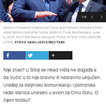
1/9
Serbia's President Aleksandar Vucic and France's President Emm
anuel Macron talk after family photo in Tivat, Montenegro, June
5, 2026. REUTERS/Stevo Vasiljevic Photo: STEVO VASILJEVIC/RE
UTERS
STEVO VASILJEVIC/REUTERS
Nije znao? U Srbiji se nikad ništa ne događa a
da Vučić u to nije izravno ili neizravno uključen.
Uređaji za daljinsku komunikaciju i pomorska
radio stanica uneseni u avion za Crnu Goru. O
čijem trošku?