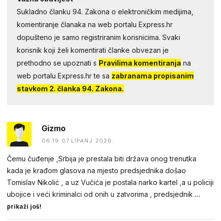
Sukladno članku 94. Zakona o elektroničkim medijima,
komentiranje članaka na web portalu Express.hr
dopušteno je samo registriranim korisnicima. Svaki
korisnik koji želi komentirati članke obvezan je
prethodno se upoznati s
Pravilima komentiranja
na
web portalu Express.hr te sa
zabranama propisanim
stavkom 2. članka 94. Zakona.
Gizmo
06:19 07.LIPANJ 2026.
Čemu čuđenje ,Srbija je prestala biti država onog trenutka
kada je krađom glasova na mjesto predsjednika došao
Tomislav Nikolić , a uz Vučića je postala narko kartel ,a u policiji
ubojice i veći kriminalci od onih u zatvorima , predsjednik
...
prikaži još!