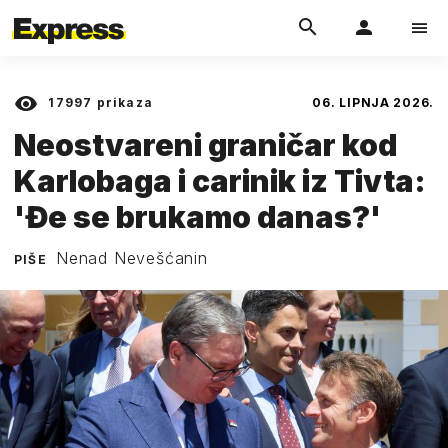
17997
prikaza
06. LIPNJA 2026.
Neostvareni graničar kod
Karlobaga i carinik iz Tivta:
'Đe se brukamo danas?'
Nenad Nevešćanin
PIŠE