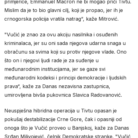
primjerice, Emmanuel Macron ne bi mogao prići Tivtu.
Mislim da je to bio glavni cilj, koji je propao, jer ih je
crnogorska policija vratila natrag“, kaže Mitrović.
"Vučić je znao za ovu akciju nasilnika i osuđenih
kriminalaca, jer su oni sada njegova udarna snaga u
obračunu sa svima koji su protiv njegove vlade. Ono
što on i njegovi ljudi rade je za suđenje u
međunarodnim institucijama, jer se gaze svi
međunarodni kodeksi i principi demokracije i ljudskih
prava“, kaže za Danas nezavisna zastupnica,
umirovljena bivša pukovnica Slavica Radovanović.
Neuspješna hibridna operacija u Tivtu opasan je
pokušaj destabilizacije Crne Gore, čak i opasniji od
onoga što je Vučić proveo u Banjskoj, kaže za Danas
Srđan Milivojević, čelnik Demokratske stranke. "Vučić