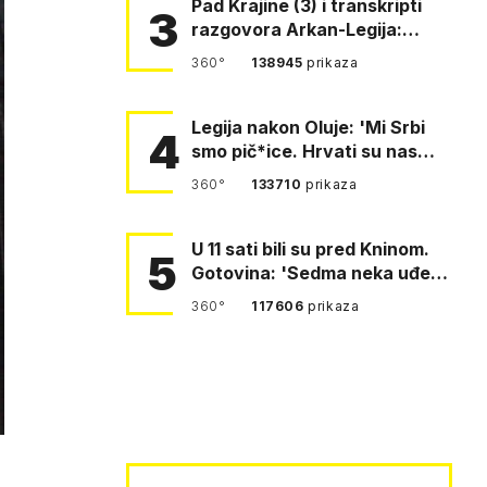
Pad Krajine (3) i transkripti
3
razgovora Arkan-Legija:
'Čujem, prelazite ustašam…
360°
138945
prikaza
Legija nakon Oluje: 'Mi Srbi
4
smo pič*ice. Hrvati su nas
pomeli!'
360°
133710
prikaza
U 11 sati bili su pred Kninom.
5
Gotovina: 'Sedma neka uđe,
4. gardijska neka g…
360°
117606
prikaza