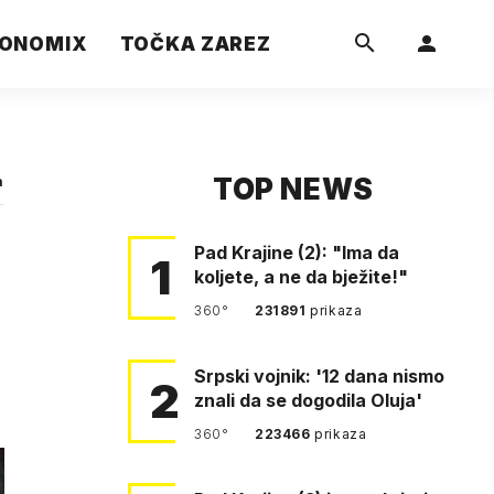
ONOMIX
TOČKA ZAREZ
TOP NEWS
a
Pad Krajine (2): "Ima da
1
koljete, a ne da bježite!"
360°
231891
prikaza
Srpski vojnik: '12 dana nismo
2
znali da se dogodila Oluja'
360°
223466
prikaza