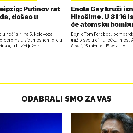
eipzig: Putinov rat
Enola Gay kruži iz
eda, došao u
Hirošime. U 8 i 16 i
će atomsku bombu 
Boy'
 u noći s 4. na 5. kolovoza.
Bojnik Tom Ferebee, bombarder
erodroma u sigurnosnom dijelu
tražio svoju ciljnu točku, most 
inala, u blizini južne…
8 sati, 15 minuta i 15 sekundi…