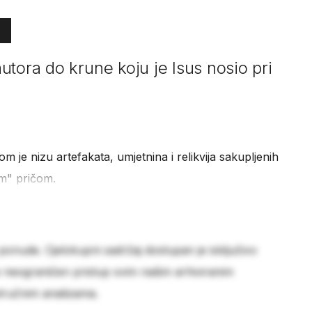
tora do krune koju je Isus nosio pri
m je nizu artefakata, umjetnina i relikvija sakupljenih
om" pričom.
 ponude. Cjelokupni sadržaj dostupan je isključivo
e neograničen pristup svim našim arhiviranim
stručnim analizama.