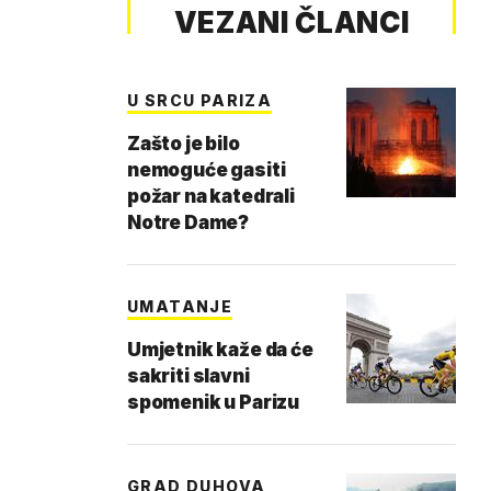
VEZANI ČLANCI
U SRCU PARIZA
Zašto je bilo
nemoguće gasiti
požar na katedrali
Notre Dame?
UMATANJE
Umjetnik kaže da će
sakriti slavni
spomenik u Parizu
GRAD DUHOVA