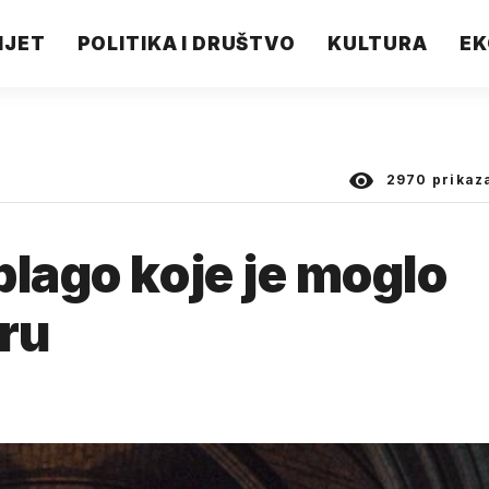
IJET
POLITIKA I DRUŠTVO
KULTURA
EK
2970
prikaz
blago koje je moglo
aru