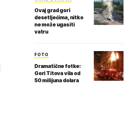
Ovaj grad gori
desetljećima, nitko
ne može ugasiti
vatru
FOTO
Dramatične fotke:
Gori Titova vila od
50 milijuna dolara