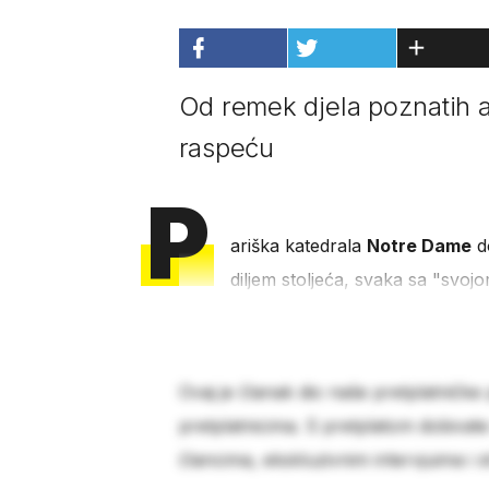
Od remek djela poznatih au
raspeću
P
ariška katedrala
Notre Dame
do
diljem stoljeća, svaka sa "svoj
Ovaj je članak dio naše pretplatničke
pretplatnicima. S pretplatom dobivat
člancima, ekskluzivnim intervjuima i 