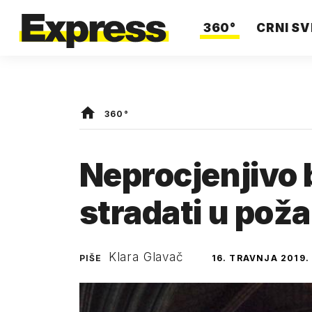
360°
CRNI SV
360°
Neprocjenjivo 
stradati u pož
Klara Glavač
PIŠE
16. TRAVNJA 2019.