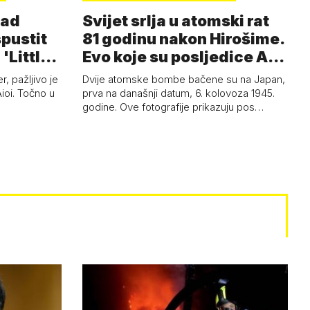
nad
Svijet srlja u atomski rat
spustit
81 godinu nakon Hirošime.
'Little
Evo koje su posljedice A-
b…
, pažljivo je
Dvije atomske bombe bačene su na Japan,
Aioi. Točno u
prva na današnji datum, 6. kolovoza 1945.
godine. Ove fotografije prikazuju pos…