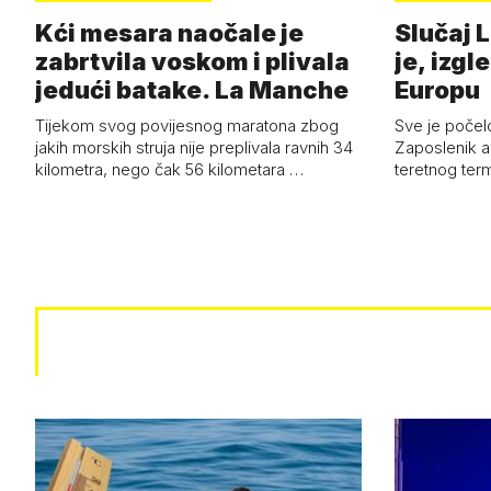
Kći mesara naočale je
Slučaj L
zabrtvila voskom i plivala
je, izgl
jedući batake. La Manche
Europu
Tijekom svog povijesnog maratona zbog
Sve je počelo
jakih morskih struja nije preplivala ravnih 34
Zaposlenik a
kilometra, nego čak 56 kilometara …
teretnog term