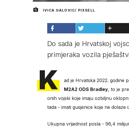
IVICA GALOVIC/ PIXSELL
Do sada je Hrvatskoj vojs
primjeraka vozila pješašt
K
ad je Hrvatska 2022. godine p
M2A2 ODS Bradley
, to je pr
onih vojski koje imaju ozbiljnu oklo
tada - imati gusjenice koje ne dolaze
Ukupna vrijednost posla - 96,4 miliju