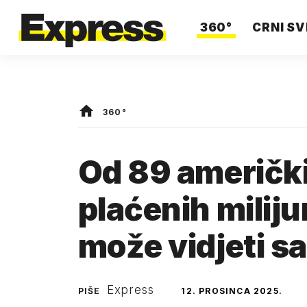
360°
CRNI SV
360°
Od 89 američki
plaćenih miliju
može vidjeti s
Express
PIŠE
12. PROSINCA 2025.