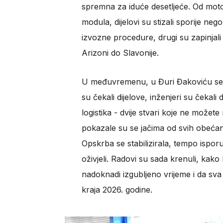
spremna za iduće desetljeće. Od motora
modula, dijelovi su stizali sporije neg
izvozne procedure, drugi su zapinjali
Arizoni do Slavonije.
U međuvremenu, u Đuri Đakoviću se ima
su čekali dijelove, inženjeri su čekali
logistika - dvije stvari koje ne može
pokazale su se jačima od svih obećanja
Opskrba se stabilizirala, tempo ispo
oživjeli. Radovi su sada krenuli, kako 
nadoknadi izgubljeno vrijeme i da sv
kraja 2026. godine.