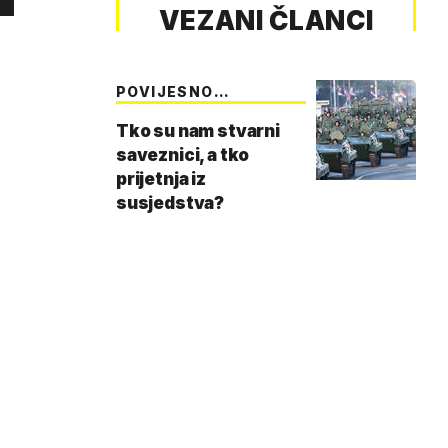
VEZANI ČLANCI
POVIJESNO
NAORUŽAVA…
Tko su nam stvarni
saveznici, a tko
prijetnja iz
susjedstva?