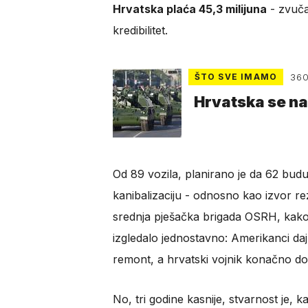
Hrvatska plaća 45,3 milijuna
- zvučal
kredibilitet.
ŠTO SVE IMAMO
360
Hrvatska se n
Od 89 vozila, planirano je da 62 bud
kanibalizaciju - odnosno kao izvor rez
srednja pješačka brigada OSRH, kako 
izgledalo jednostavno: Amerikanci daju
remont, a hrvatski vojnik konačno do
No, tri godine kasnije, stvarnost je,