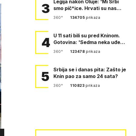
Legija nakon Oluje: 'Mi Srbi
3
smo pič*ice. Hrvati su nas
pomeli!'
360°
134705
prikaza
U 11 sati bili su pred Kninom.
4
Gotovina: 'Sedma neka uđe,
4. gardijska neka g…
360°
123478
prikaza
Srbija se i danas pita: Zašto je
5
Knin pao za samo 24 sata?
360°
110823
prikaza