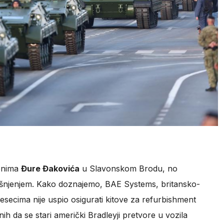
onima
Đure Đakovića
u Slavonskom Brodu, no
ašnjenjem. Kako doznajemo, BAE Systems, britansko-
mjesecima nije uspio osigurati kitove za refurbishment
ih da se stari američki Bradleyji pretvore u vozila