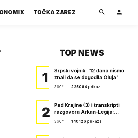
ONOMIX
TOČKA ZAREZ
TOP NEWS
a
Srpski vojnik: '12 dana nismo
1
znali da se dogodila Oluja'
360°
225064
prikaza
Pad Krajine (3) i transkripti
2
razgovora Arkan-Legija:
'Čujem, prelazite ustašam…
360°
140126
prikaza