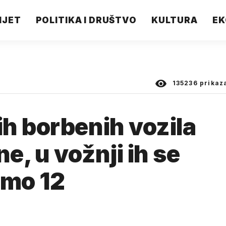
IJET
POLITIKA I DRUŠTVO
KULTURA
EK
135236
prikaz
h borbenih vozila
ne, u vožnji ih se
amo 12