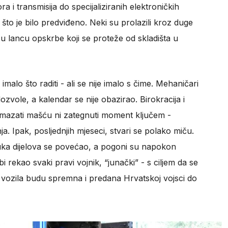
 i transmisija do specijaliziranih elektroničkih
o što je bilo predviđeno. Neki su prolazili kroz duge
 u lancu opskrbe koji se proteže od skladišta u
lo što raditi - ali se nije imalo s čime. Mehaničari
 dozvole, a kalendar se nije obazirao. Birokracija i
te mazati mašću ni zategnuti moment ključem -
. Ipak, posljednjih mjeseci, stvari se polako miču.
ruka dijelova se povećao, a pogoni su napokon
bi rekao svaki pravi vojnik, “junački” - s ciljem da se
a vozila budu spremna i predana Hrvatskoj vojsci do