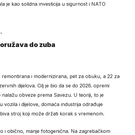
a je kao solidna investicija u sigurnost i NATO
°
aoružava do zuba
u remontirana i modernizirana, pet za obuku, a 22 za
ervnih dijelova. Cilj je bio da se do 2026. opremi
nalažu obveze prema Savezu. U teoriji, to je
 vozila i dijelove, domaća industrija odrađuje
biva stroj koji može držati korak s vremenom.
 kao i obično, manje fotogenična. Na zagrebačkom