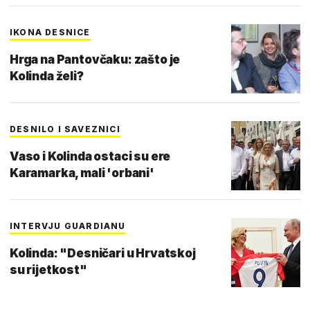
IKONA DESNICE
Hrga na Pantovčaku: zašto je
Kolinda želi?
DESNILO I SAVEZNICI
Vaso i Kolinda ostaci su ere
Karamarka, mali 'orbani'
INTERVJU GUARDIANU
Kolinda: "Desničari u Hrvatskoj
su rijetkost"