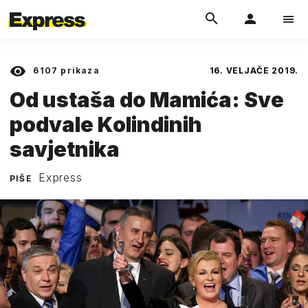
6107
prikaza
16. VELJAČE 2019.
Od ustaša do Mamića: Sve
podvale Kolindinih
savjetnika
Express
PIŠE