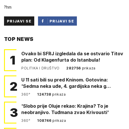
?hm
PRIJAVI SE
PRIJAVI SE
PUTEM
TOP NEWS
FACEBOOKA
Ovako bi SFRJ izgledala da se ostvario Titov
1
plan: Od Klagenfurta do Istanbula!
POLITIKA I DRUŠTVO
282756
prikaza
U 11 sati bili su pred Kninom. Gotovina:
2
'Sedma neka uđe, 4. gardijska neka g…
360°
124738
prikaza
'Slobo prije Oluje rekao: Krajina? To je
3
neobranjivo. Tuđmana zvao Krivousti'
360°
108746
prikaza