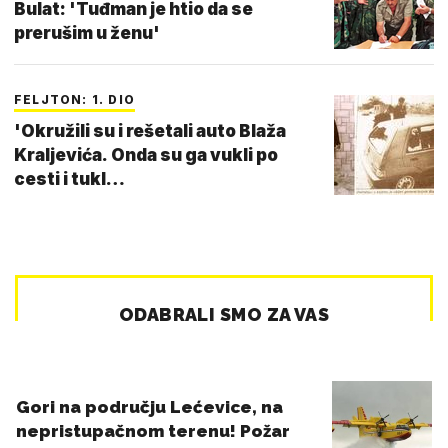
Bulat: 'Tuđman je htio da se
prerušim u ženu'
FELJTON: 1. DIO
'Okružili su i rešetali auto Blaža
Kraljevića. Onda su ga vukli po
cesti i tukl…