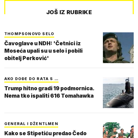
JOŠ IZ RUBRIKE
THOMPSONOVO SELO
Čavoglave u NDH: 'Četnici iz
Moseća upali su u selo i pobili
obitelj Perković'
AKO DOĐE DO RATA S …
Trump hitno gradi 19 podmornica.
Nema tko ispaliti 616 Tomahawka
GENERAL I DŽENTLMEN
Kako se Stipetiću predao Čedo