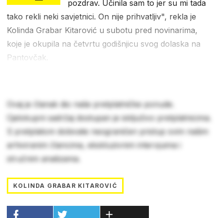
pozdrav. Učinila sam to jer su mi tada
tako rekli neki savjetnici. On nije prihvatljiv", rekla je
Kolinda Grabar Kitarović u subotu pred novinarima,
koje je okupila na četvrtu godišnjicu svog dolaska na
Pantovčak.
Ovaj je članak dio naše pretplatničke ponude.
Cjelokupni sadržaj dostupan je isključivo pretplatnicima.
S pretplatom dobivate neograničen pristup svim našim
arhiviranim člancima, ekskluzivnim intervjuima i
stručnim analizama.
KOLINDA GRABAR KITAROVIĆ