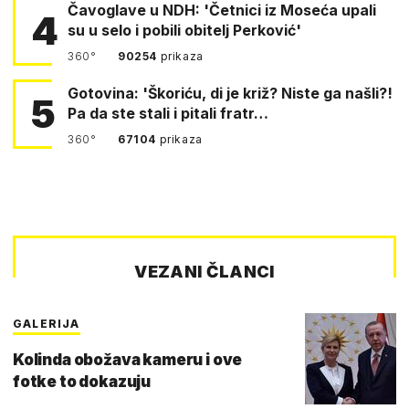
Čavoglave u NDH: 'Četnici iz Moseća upali
4
su u selo i pobili obitelj Perković'
360°
90254
prikaza
Gotovina: 'Škoriću, di je križ? Niste ga našli?!
5
Pa da ste stali i pitali fratr…
360°
67104
prikaza
VEZANI ČLANCI
GALERIJA
Kolinda obožava kameru i ove
fotke to dokazuju