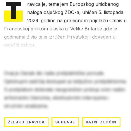
T
ravica je, temeljem Europskog uhidbenog
naloga osječkog ŽDO-a, uhićen 5. listopada
2024. godine na graničnom prijelazu Calais u
Francuskoj prilikom ulaska iz Velike Britanije gdje je
godinama živio te je izručen Hrvatskoj i doveden u
osječki zatvor.
Ovaj je članak dio naše pretplatničke ponude.
Cjelokupni sadržaj dostupan je isključivo pretplatnicima.
S pretplatom dobivate neograničen pristup svim našim
arhiviranim člancima, ekskluzivnim intervjuima i
stručnim analizama.
ŽELJKO TRAVICA
SUĐENJE
RATNI ZLOČIN