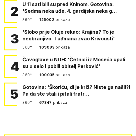
U 11 sati bili su pred Kninom. Gotovina:
2
'Sedma neka uđe, 4. gardijska neka g…
360°
125002
prikaza
'Slobo prije Oluje rekao: Krajina? To je
3
neobranjivo. Tuđmana zvao Krivousti'
360°
109093
prikaza
Čavoglave u NDH: 'Četnici iz Moseća upali
4
su u selo i pobili obitelj Perković'
360°
100035
prikaza
Gotovina: 'Škoriću, di je križ? Niste ga našli?!
5
Pa da ste stali i pitali fratr…
360°
67347
prikaza