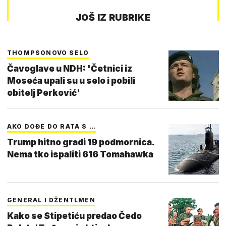
JOŠ IZ RUBRIKE
THOMPSONOVO SELO
Čavoglave u NDH: 'Četnici iz
Moseća upali su u selo i pobili
obitelj Perković'
AKO DOĐE DO RATA S …
Trump hitno gradi 19 podmornica.
Nema tko ispaliti 616 Tomahawka
GENERAL I DŽENTLMEN
Kako se Stipetiću predao Čedo