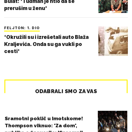
Bulat: 'Tuđman je htio da se
prerušim u ženu'
FELJTON: 1. DIO
'Okružili su i izrešetali auto Blaža
Kraljevića. Onda su ga vukli po
cesti'