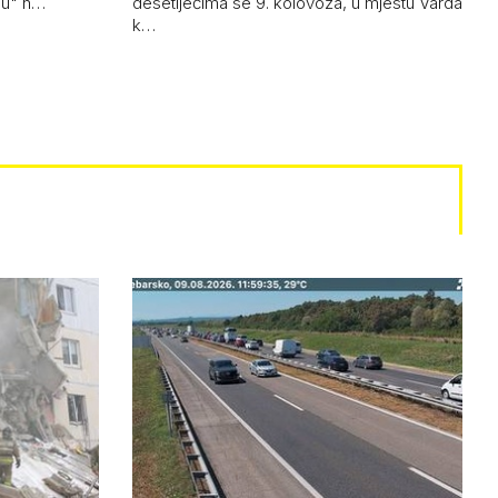
uju" n…
desetljećima se 9. kolovoza, u mjestu Varda
k…