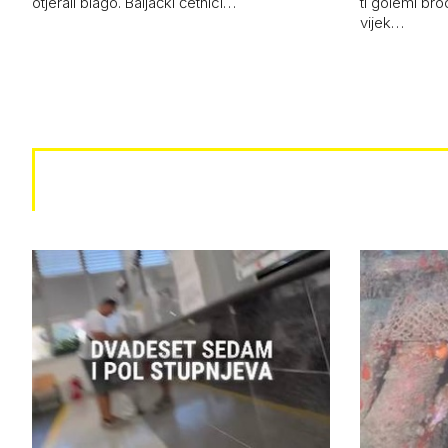
otjerali blago. Baljački četnici…
ti golemi bro
vijek…