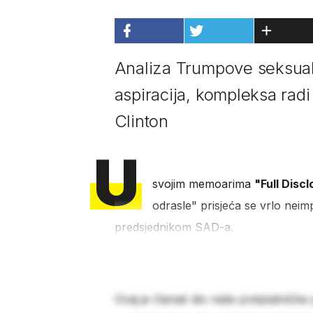
Analiza Trumpove seksualn
aspiracija, kompleksa radi
Clinton
U
svojim memoarima
"Full Disc
odrasle" prisjeća se vrlo nei
predsjednikom SAD-a.
Ovaj je članak dio naše pretplatničke