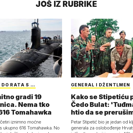
JOŠ IZ RUBRIKE
 DO RATA S …
GENERAL I DŽENTLMEN
itno gradi 19
Kako se Stipetiću
nica. Nema tko
Čedo Bulat: 'Tuđm
i 616 Tomahawka
htio da se preruši
ženu'
četiri iznimno moćne
Petar Stipetić bio je jedan od kl
s ukupno 616 Tomahawka. No
generala za oslobođenje Hrvat