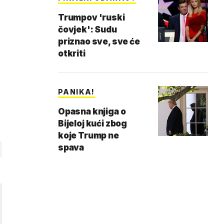
Trumpov 'ruski
čovjek': Sudu
priznao sve, sve će
otkriti
PANIKA!
Opasna knjiga o
Bijeloj kući zbog
koje Trump ne
spava