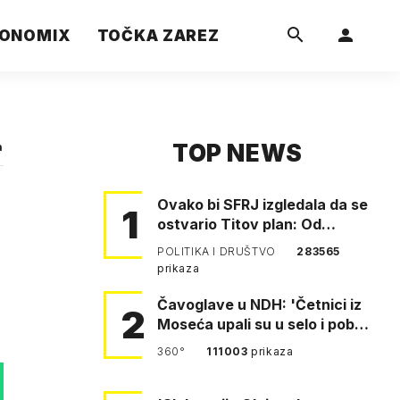
ONOMIX
TOČKA ZAREZ
TOP NEWS
a
Ovako bi SFRJ izgledala da se
1
ostvario Titov plan: Od
Klagenfurta do Istanbula!
POLITIKA I DRUŠTVO
283565
prikaza
Čavoglave u NDH: 'Četnici iz
2
Moseća upali su u selo i pobili
obitelj Perković'
360°
111003
prikaza