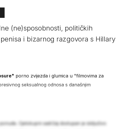
e (ne)sposobnosti, političkih
 penisa i bizarnog razgovora s Hillary
losure"
porno zvijezda i glumica u "filmovima za
mpresivnog seksualnog odnosa s današnjim
 ponude. Cjelokupni sadržaj dostupan je isključivo