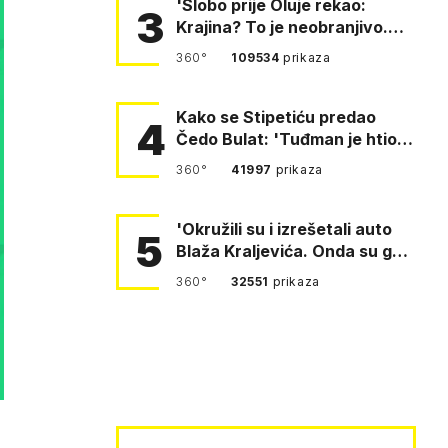
'Slobo prije Oluje rekao:
3
Krajina? To je neobranjivo.
Tuđmana zvao Krivousti'
360°
109534
prikaza
Kako se Stipetiću predao
4
Čedo Bulat: 'Tuđman je htio
da se prerušim u ženu'
360°
41997
prikaza
'Okružili su i izrešetali auto
5
Blaža Kraljevića. Onda su ga
vukli po cesti'
360°
32551
prikaza