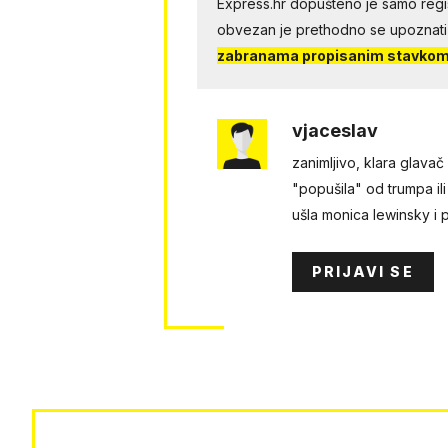
Express.hr dopušteno je samo regist
obvezan je prethodno se upoznati
zabranama propisanim stavkom 
vjaceslav
zanimljivo, klara glavač
"popušila" od trumpa ili
ušla monica lewinsky i p..
PRIJAVI SE