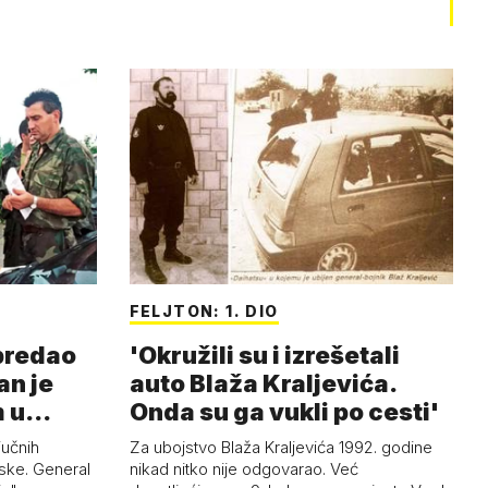
FELJTON: 1. DIO
 predao
'Okružili su i izrešetali
an je
auto Blaža Kraljevića.
m u
Onda su ga vukli po cesti'
jučnih
Za ubojstvo Blaža Kraljevića 1992. godine
ske. General
nikad nitko nije odgovarao. Već