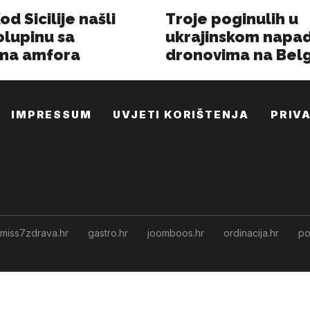
IMPRESSUM
UVJETI KORIŠTENJA
PRIV
miss7zdrava.hr
gastro.hr
joomboos.hr
ordinacija.hr
po