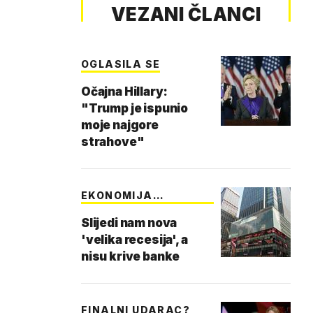
VEZANI ČLANCI
OGLASILA SE
Očajna Hillary:
"Trump je ispunio
moje najgore
strahove"
EKONOMIJA
NEJEDNAKO…
Slijedi nam nova
'velika recesija', a
nisu krive banke
FINALNI UDARAC?