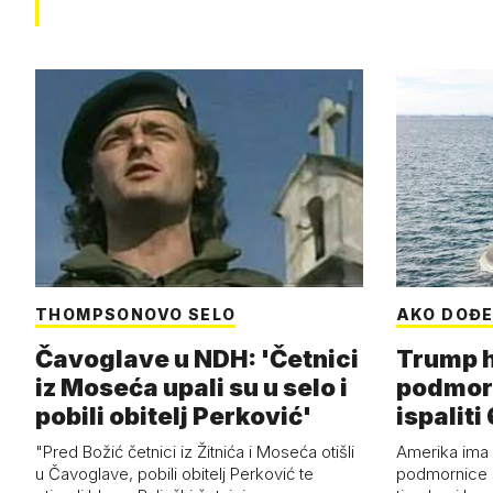
THOMPSONOVO SELO
AKO DOĐE
Čavoglave u NDH: 'Četnici
Trump h
iz Moseća upali su u selo i
podmor
pobili obitelj Perković'
ispalit
"Pred Božić četnici iz Žitnića i Moseća otišli
Amerika ima 
u Čavoglave, pobili obitelj Perković te
podmornice 