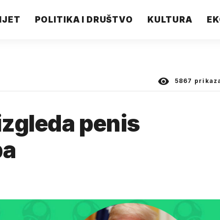
IJET
POLITIKA I DRUŠTVO
KULTURA
EK
5867
prikaz
zgleda penis
pa