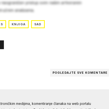
e neograničen pristup svim našim arhiviranim
stručnim analizama.
LS
KNJIGA
SAD
POGLEDAJTE SVE
KOMENTARE
troničkim medijima, komentiranje članaka na web portalu