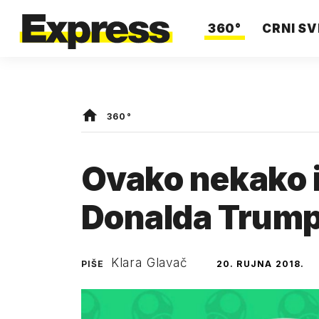
360°
CRNI SV
360°
Ovako nekako i
Donalda Trum
Klara Glavač
PIŠE
20. RUJNA 2018.