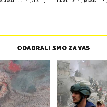
dovi došli su do kraja radnog
i džentlmen, koji je spasio "Ol