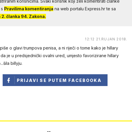
riranim korisnicima. Svaki korisnik koji želi komentirati članke
 s
Pravilima komentiranja
na web portalu Express.hr te sa
2. članka 94. Zakona.
12:12 21.RUJAN 2018.
 piše o glavi trumpova penisa, a ni riječi o tome kako je hillary
 da je u predsjednički ovalni ured, umjesto favorizirane hillary
.šila billyju.
PRIJAVI SE
PUTEM FACEBOOKA