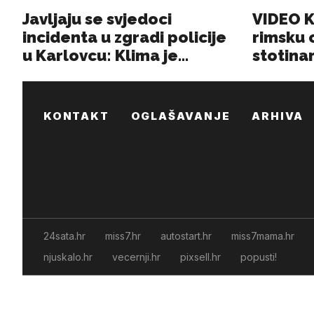
KONTAKT
OGLAŠAVANJE
ARHIVA
24sata.hr
miss7.hr
autostart.hr
miss7mama.hr
njuskalo.hr
vecernji.hr
pixsell.hr
popusti!