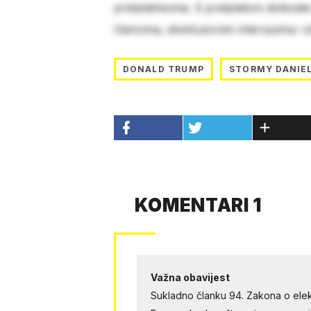
pretplatnicima. S pretplatom dobivat
člancima, ekskluzivnim intervjuima i 
DONALD TRUMP
STORMY DANIE
KOMENTARI 1
Važna obavijest
Sukladno članku 94. Zakona o elek