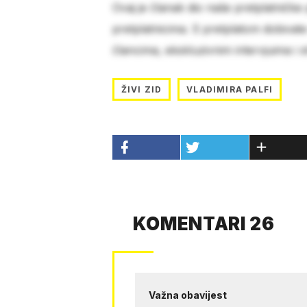
Ovaj je članak dio naše pretplatničke
pretplatnicima. S pretplatom dobivat
člancima, ekskluzivnim intervjuima i 
ŽIVI ZID
VLADIMIRA PALFI
KOMENTARI 26
Važna obavijest