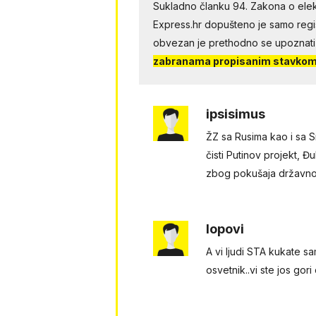
Sukladno članku 94. Zakona o elek
Express.hr dopušteno je samo regist
obvezan je prethodno se upoznati
zabranama propisanim stavkom 
ipsisimus
ŽZ sa Rusima kao i sa Sr
čisti Putinov projekt, Đ
zbog pokušaja državno
lopovi
A vi ljudi STA kukate sam
osvetnik..vi ste jos gor