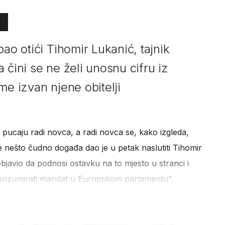
bao otići Tihomir Lukanić, tajnik
 čini se ne želi unosnu cifru iz
me izvan njene obitelji
va pucaju radi novca, a radi novca se, kako izgleda,
se nešto čudno događa dao je u petak naslutiti Tihomir
 objavio da podnosi ostavku na to mjesto u stranci i
konzumirati mandat u Europskom parlamentu".