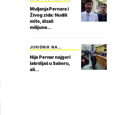
Muljanja Pernara i
Živog zida: Nudili
mito, dizali
milijune...
JURIŠNIK NA
BARIKADE
Nije Pernar najgori
lakrdijaš u Saboru,
ali...