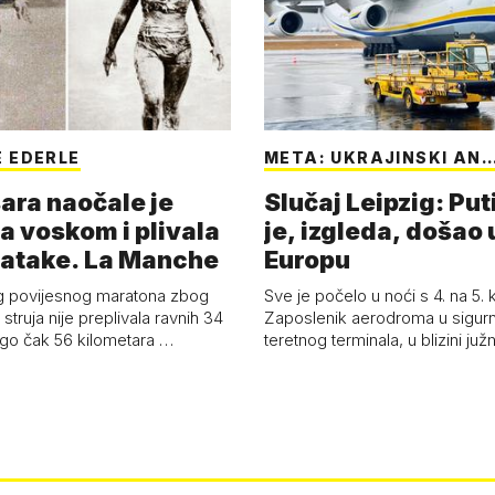
 EDERLE
META: UKRAJINSKI AN
ara naočale je
Slučaj Leipzig: Put
a voskom i plivala
je, izgleda, došao 
batake. La Manche
Europu
g povijesnog maratona zbog
Sve je počelo u noći s 4. na 5.
struja nije preplivala ravnih 34
Zaposlenik aerodroma u sigur
ego čak 56 kilometara …
teretnog terminala, u blizini ju