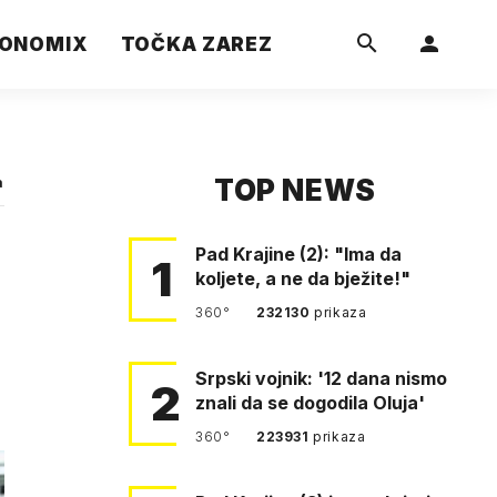
ONOMIX
TOČKA ZAREZ
TOP NEWS
a
Pad Krajine (2): "Ima da
1
koljete, a ne da bježite!"
360°
232130
prikaza
Srpski vojnik: '12 dana nismo
2
znali da se dogodila Oluja'
360°
223931
prikaza