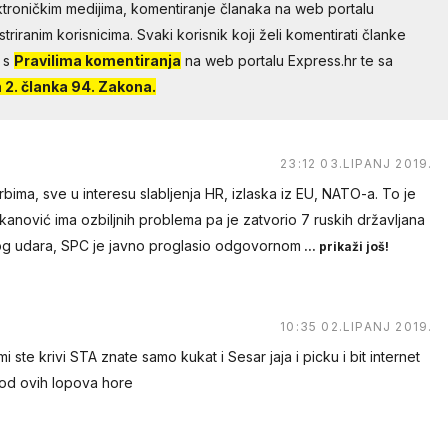
troničkim medijima, komentiranje članaka na web portalu
riranim korisnicima. Svaki korisnik koji želi komentirati članke
 s
Pravilima komentiranja
na web portalu Express.hr te sa
2. članka 94. Zakona.
23:12 03.LIPANJ 2019.
bima, sve u interesu slabljenja HR, izlaska iz EU, NATO-a. To je
ukanović ima ozbiljnih problema pa je zatvorio 7 ruskih državljana
g udara, SPC je javno proglasio odgovornom
... prikaži još!
10:35 02.LIPANJ 2019.
i ste krivi STA znate samo kukat i Sesar jaja i picku i bit internet
i od ovih lopova hore