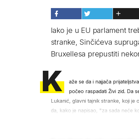
Iako je u EU parlament tre
stranke, Sinčićeva supruga
Bruxellesa prepustiti neko
K
aže se da i najjača prijateljst
počeo raspadati Živi zid. Da 
Lukanić, glavni tajnik stranke, koji je
da, kako je napisao, "za sada neće 