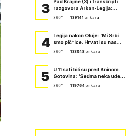
Pad Krajine (3) i transkripti
3
razgovora Arkan-Legija:
'Čujem, prelazite ustašam…
360°
139141
prikaza
Legija nakon Oluje: 'Mi Srbi
4
smo pič*ice. Hrvati su nas
pomeli!'
360°
133948
prikaza
U 11 sati bili su pred Kninom.
5
Gotovina: 'Sedma neka uđe,
4. gardijska neka g…
360°
119764
prikaza