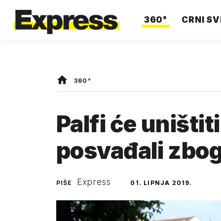
360°
CRNI SV
360°
Palfi će uništiti
posvađali zbog
Express
PIŠE
01. LIPNJA 2019.