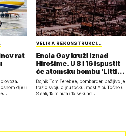
…
VELIKA REKONSTRUKCI…
inov rat
Enola Gay kruži iznad
u
Hirošime. U 8 i 16 ispustit
će atomsku bombu 'Little
Boy'
 kolovoza.
Bojnik Tom Ferebee, bombarder, pažljivo je
nosnom dijelu
tražio svoju ciljnu točku, most Aioi. Točno u
žne…
8 sati, 15 minuta i 15 sekundi…