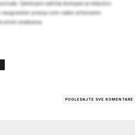
 ponude. Cjelokupni sadržaj dostupan je isključivo
e neograničen pristup svim našim arhiviranim
stručnim analizama.
POGLEDAJTE SVE
KOMENTARE