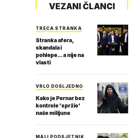
VEZANI ČLANCI
TREĆA STRANKA
Stranka afera,
skandala i
pohlepe... a nije na
vlasti
VRLO DOSLJEDNO
Kako je Pernar bez
kontrole 'spržio'
naše milijune
MALI PODSJETNIK