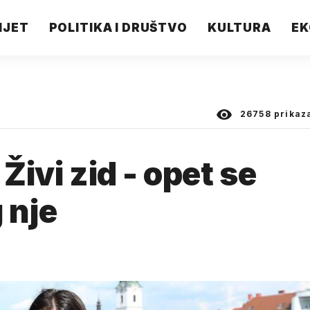
IJET
POLITIKA I DRUŠTVO
KULTURA
EK
26758
prikaz
 Živi zid - opet se
 nje