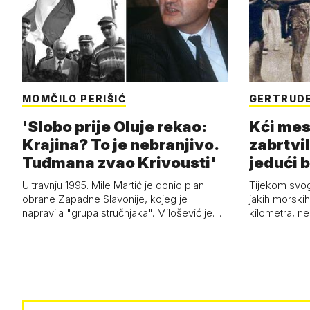
MOMČILO PERIŠIĆ
GERTRUDE
'Slobo prije Oluje rekao:
Kći mes
Krajina? To je nebranjivo.
zabrtvil
Tuđmana zvao Krivousti'
jedući 
U travnju 1995. Mile Martić je donio plan
Tijekom svo
obrane Zapadne Slavonije, kojeg je
jakih morskih 
napravila "grupa stručnjaka". Milošević je…
kilometra, n