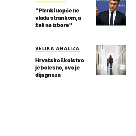
"Plenki uopće ne
vlada strankom, a
želi na izbore"
VELIKA ANALIZA
Hrvatsko školstvo
je bolesno, ovo je
dijagnoza