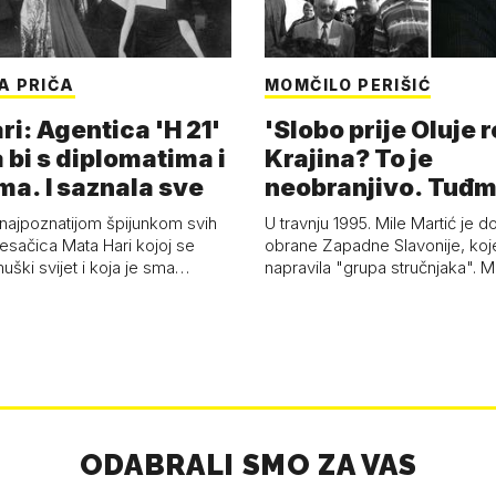
A PRIČA
MOMČILO PERIŠIĆ
i: Agentica 'H 21'
'Slobo prije Oluje 
 bi s diplomatima i
Krajina? To je
ma. I saznala sve
neobranjivo. Tuđ
zvao Krivousti'
 najpoznatijom špijunkom svih
U travnju 1995. Mile Martić je d
esačica Mata Hari kojoj se
obrane Zapadne Slavonije, koj
uški svijet i koja je sma…
napravila "grupa stručnjaka". M