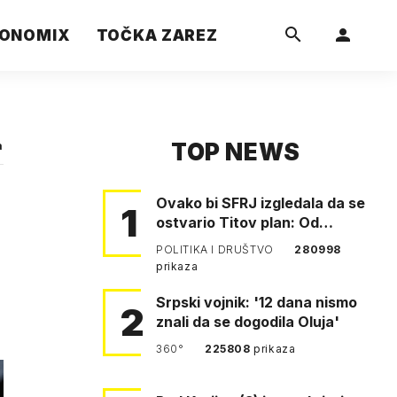
ONOMIX
TOČKA ZAREZ
TOP NEWS
a
Ovako bi SFRJ izgledala da se
1
ostvario Titov plan: Od
Klagenfurta do Istanbula!
POLITIKA I DRUŠTVO
280998
prikaza
Srpski vojnik: '12 dana nismo
2
znali da se dogodila Oluja'
360°
225808
prikaza