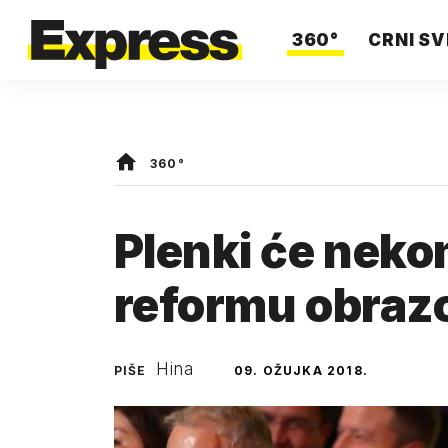
360°
CRNI SV
360°
Plenki će nekom
reformu obraz
Hina
PIŠE
09. OŽUJKA 2018.