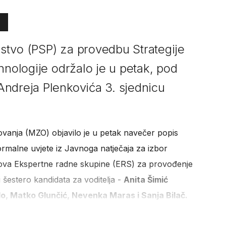
stvo (PSP) za provedbu Strategije
hnologije održalo je u petak, pod
ndreja Plenkovića 3. sjednicu
zovanja (MZO) objavilo je u petak navečer popis
formalne uvjete iz Javnoga natječaja za izbor
anova Ekspertne radne skupine (ERS) za provođenje
 šestero kandidata za voditelja -
Anita Šimić
lo, Matko Glunčić, Nevenka Maras i Sanja Bilač.