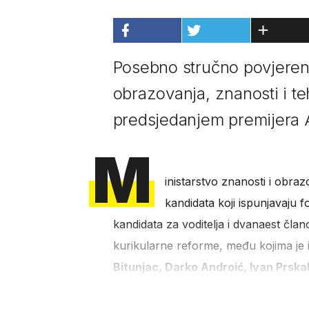
Posebno stručno povjeren
obrazovanja, znanosti i te
predsjedanjem premijera A
M
inistarstvo znanosti i obra
kandidata koji ispunjavaju 
kandidata za voditelja i dvanaest čl
kurikularne reforme, među kojima je i
Bitunjac, Darko Androić, Ivan Prska