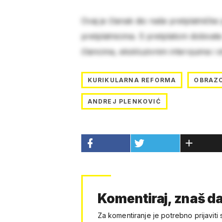
Ovaj je članak dio naše pretplatničke
pretplatnicima. S pretplatom dobivat
člancima, ekskluzivnim intervjuima i 
KURIKULARNA REFORMA
OBRAZ
ANDREJ PLENKOVIĆ
Komentiraj, znaš da
Za komentiranje je potrebno prijaviti 