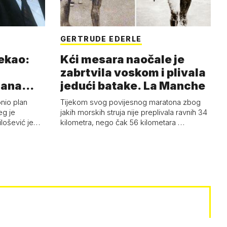
GERTRUDE EDERLE
rekao:
Kći mesara naočale je
zabrtvila voskom i plivala
mana
jedući batake. La Manche
onio plan
Tijekom svog povijesnog maratona zbog
eg je
jakih morskih struja nije preplivala ravnih 34
ilošević je…
kilometra, nego čak 56 kilometara …