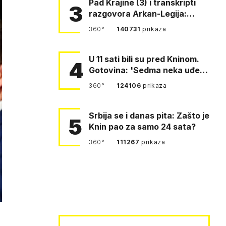
Pad Krajine (3) i transkripti
3
razgovora Arkan-Legija:
'Čujem, prelazite ustašam…
360°
140731
prikaza
U 11 sati bili su pred Kninom.
4
Gotovina: 'Sedma neka uđe,
4. gardijska neka g…
360°
124106
prikaza
Srbija se i danas pita: Zašto je
5
Knin pao za samo 24 sata?
360°
111267
prikaza