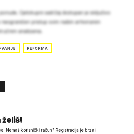
 ponude. Cjelokupni sadržaj dostupan je isključivo
e neograničen pristup svim našim arhiviranim
stručnim analizama.
OVANJE
REFORMA
 želiš!
se. Nemaš korisnički račun? Registracija je brza i