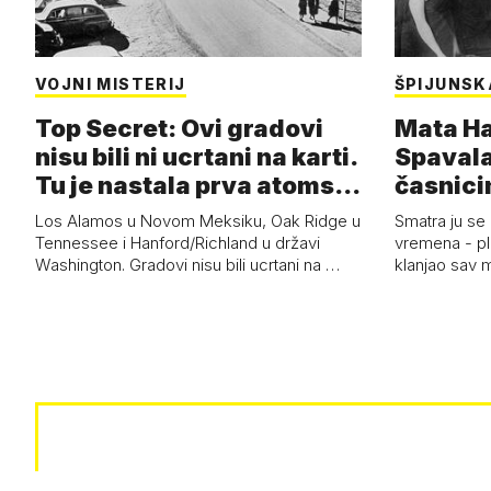
VOJNI MISTERIJ
ŠPIJUNSK
Top Secret: Ovi gradovi
Mata Har
nisu bili ni ucrtani na karti.
Spavala
Tu je nastala prva atoms…
časnici
Los Alamos u Novom Meksiku, Oak Ridge u
Smatra ju se
Tennessee i Hanford/Richland u državi
vremena - pl
Washington. Gradovi nisu bili ucrtani na …
klanjao sav m