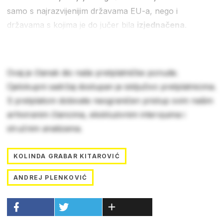
samo s najrazvijenijim državama EU-a, nego i
državama s kojima je do jučer bila
izjednačena
.
Ovaj je članak dio naše pretplatničke ponude.
Cjelokupni sadržaj dostupan je isključivo pretplatnicima.
S pretplatom dobivate neograničen pristup svim našim
arhiviranim člancima, ekskluzivnim intervjuima i
stručnim analizama.
KOLINDA GRABAR KITAROVIĆ
ANDREJ PLENKOVIĆ