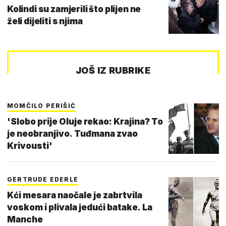
Kolindi su zamjerili što plijen ne
želi dijeliti s njima
JOŠ IZ RUBRIKE
MOMČILO PERIŠIĆ
'Slobo prije Oluje rekao: Krajina? To
je neobranjivo. Tuđmana zvao
Krivousti'
GERTRUDE EDERLE
Kći mesara naočale je zabrtvila
voskom i plivala jedući batake. La
Manche