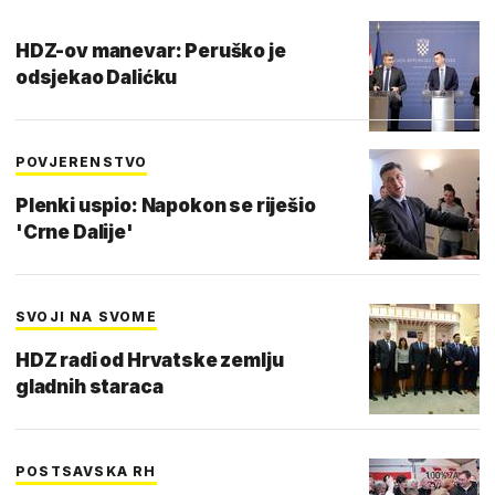
HDZ-ov manevar: Peruško je
odsjekao Dalićku
POVJERENSTVO
Plenki uspio: Napokon se riješio
'Crne Dalije'
SVOJI NA SVOME
HDZ radi od Hrvatske zemlju
gladnih staraca
POSTSAVSKA RH