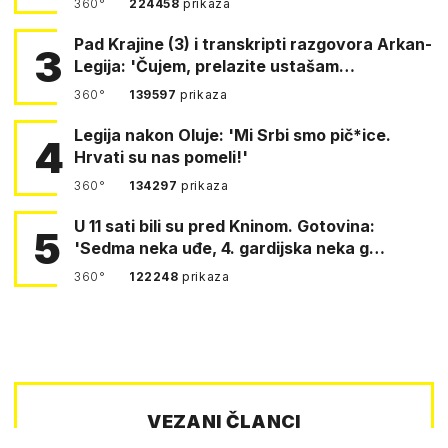
360°
224458
prikaza
Pad Krajine (3) i transkripti razgovora Arkan-
3
Legija: 'Čujem, prelazite ustašam…
360°
139597
prikaza
Legija nakon Oluje: 'Mi Srbi smo pič*ice.
4
Hrvati su nas pomeli!'
360°
134297
prikaza
U 11 sati bili su pred Kninom. Gotovina:
5
'Sedma neka uđe, 4. gardijska neka g…
360°
122248
prikaza
VEZANI ČLANCI