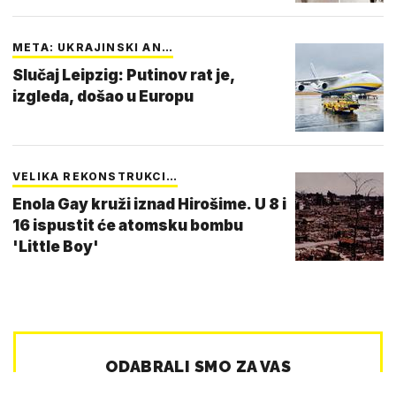
META: UKRAJINSKI AN…
Slučaj Leipzig: Putinov rat je,
izgleda, došao u Europu
VELIKA REKONSTRUKCI…
Enola Gay kruži iznad Hirošime. U 8 i
16 ispustit će atomsku bombu
'Little Boy'