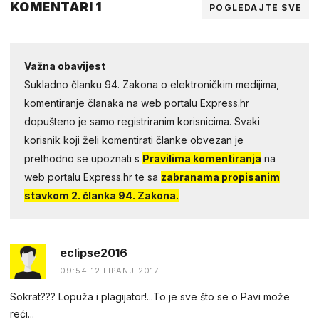
KOMENTARI 1
POGLEDAJTE SVE
Važna obavijest
Sukladno članku 94. Zakona o elektroničkim medijima,
komentiranje članaka na web portalu Express.hr
dopušteno je samo registriranim korisnicima. Svaki
korisnik koji želi komentirati članke obvezan je
prethodno se upoznati s
Pravilima komentiranja
na
web portalu Express.hr te sa
zabranama propisanim
stavkom 2. članka 94. Zakona.
eclipse2016
09:54 12.LIPANJ 2017.
Sokrat??? Lopuža i plagijator!...To je sve što se o Pavi može
reći...