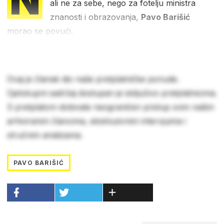
ali ne za sebe, nego za fotelju ministra
znanosti i obrazovanja,
Pavo Barišić
morao se povući.
Ovaj je članak dio naše pretplatničke ponude.
Cjelokupni sadržaj dostupan je isključivo pretplatnicima.
S pretplatom dobivate neograničen pristup svim našim
arhiviranim člancima, ekskluzivnim intervjuima i
stručnim analizama.
PAVO BARIŠIĆ