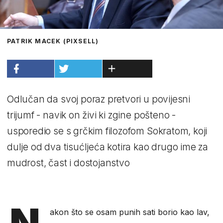
PATRIK MACEK (PIXSELL)
Odlučan da svoj poraz pretvori u povijesni
trijumf - navik on živi ki zgine pošteno -
usporedio se s grčkim filozofom Sokratom, koji
dulje od dva tisućljeća kotira kao drugo ime za
mudrost, čast i dostojanstvo
N
akon što se osam punih sati borio kao lav,