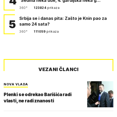
4
'Sedma neka uđe, 4. gardijska neka g…
360°
123824
prikaza
Srbija se i danas pita: Zašto je Knin pao za
5
samo 24 sata?
360°
111059
prikaza
VEZANI ČLANCI
NOVA VLADA
Plenki se odrekao Barišića radi
vlasti, ne radi znanosti