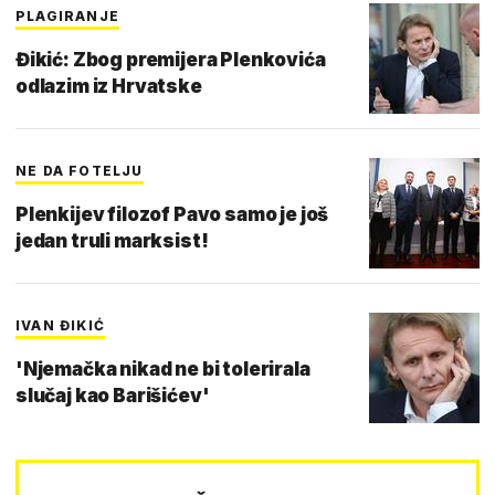
PLAGIRANJE
Đikić: Zbog premijera Plenkovića
odlazim iz Hrvatske
NE DA FOTELJU
Plenkijev filozof Pavo samo je još
jedan truli marksist!
IVAN ĐIKIĆ
'Njemačka nikad ne bi tolerirala
slučaj kao Barišićev'