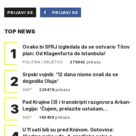
PRIJAVI SE
PRIJAVI SE
PUTEM
TOP NEWS
FACEBOOKA
Ovako bi SFRJ izgledala da se ostvario Titov
1
plan: Od Klagenfurta do Istanbula!
POLITIKA I DRUŠTVO
275942
prikaza
Srpski vojnik: '12 dana nismo znali da se
2
dogodila Oluja'
360°
225478
prikaza
Pad Krajine (3) i transkripti razgovora Arkan-
3
Legija: 'Čujem, prelazite ustašam…
360°
140459
prikaza
U 11 sati bili su pred Kninom. Gotovina: