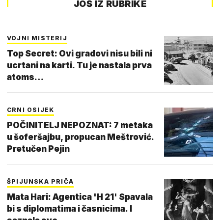
JOŠ IZ RUBRIKE
VOJNI MISTERIJ
Top Secret: Ovi gradovi nisu bili ni
ucrtani na karti. Tu je nastala prva
atoms…
CRNI OSIJEK
POČINITELJ NEPOZNAT: 7 metaka
u šoferšajbu, propucan Meštrović.
Pretučen Pejin
ŠPIJUNSKA PRIČA
Mata Hari: Agentica 'H 21' Spavala
bi s diplomatima i časnicima. I