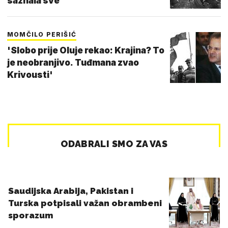
saznala sve
MOMČILO PERIŠIĆ
'Slobo prije Oluje rekao: Krajina? To
je neobranjivo. Tuđmana zvao
Krivousti'