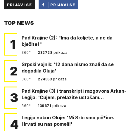
PRIJAVI SE
PRIJAVI SE
PUTEM
TOP NEWS
FACEBOOKA
Pad Krajine (2): "Ima da koljete, a ne da
1
bježite!"
360°
232728
prikaza
Srpski vojnik: '12 dana nismo znali da se
2
dogodila Oluja'
360°
224553
prikaza
Pad Krajine (3) i transkripti razgovora Arkan-
3
Legija: 'Čujem, prelazite ustašam…
360°
139671
prikaza
Legija nakon Oluje: 'Mi Srbi smo pič*ice.
4
Hrvati su nas pomeli!'