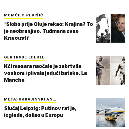
MOMČILO PERIŠIĆ
'Slobo prije Oluje rekao: Krajina? To
je neobranjivo. Tuđmana zvao
Krivousti'
GERTRUDE EDERLE
Kći mesara naočale je zabrtvila
voskom i plivala jedući batake. La
Manche
META: UKRAJINSKI AN…
Slučaj Leipzig: Putinov rat je,
izgleda, došao u Europu