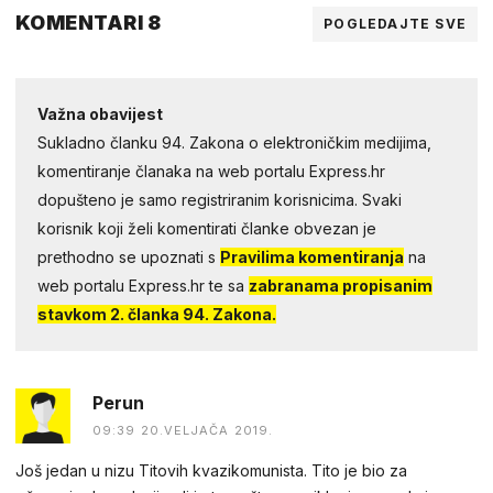
KOMENTARI 8
POGLEDAJTE SVE
Važna obavijest
Sukladno članku 94. Zakona o elektroničkim medijima,
komentiranje članaka na web portalu Express.hr
dopušteno je samo registriranim korisnicima. Svaki
korisnik koji želi komentirati članke obvezan je
prethodno se upoznati s
Pravilima komentiranja
na
web portalu Express.hr te sa
zabranama propisanim
stavkom 2. članka 94. Zakona.
Perun
09:39 20.VELJAČA 2019.
Još jedan u nizu Titovih kvazikomunista. Tito je bio za