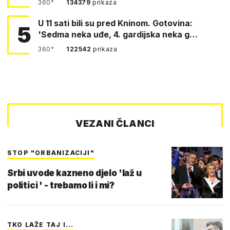
360°
134379
prikaza
U 11 sati bili su pred Kninom. Gotovina:
5
'Sedma neka uđe, 4. gardijska neka g…
360°
122542
prikaza
VEZANI ČLANCI
STOP "ORBANIZACIJI"
Srbi uvode kazneno djelo 'laž u
politici ' - trebamo li i mi?
TKO LAŽE TAJ I...