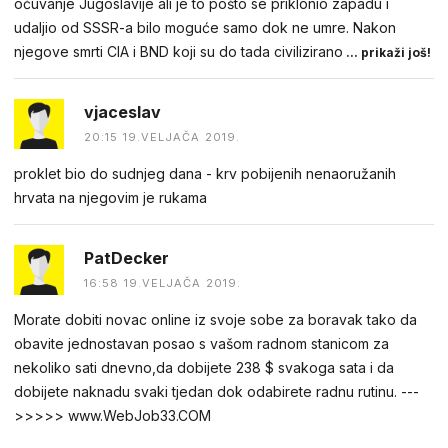
očuvanje Jugoslavije ali je to pošto se priklonio zapadu i
udaljio od SSSR-a bilo moguće samo dok ne umre. Nakon
njegove smrti CIA i BND koji su do tada civilizirano
... prikaži još!
vjaceslav
20:15 19.VELJAČA 2019.
proklet bio do sudnjeg dana - krv pobijenih nenaoružanih
hrvata na njegovim je rukama
PatDecker
16:58 19.VELJAČA 2019.
Morate dobiti novac online iz svoje sobe za boravak tako da
obavite jednostavan posao s vašom radnom stanicom za
nekoliko sati dnevno,da dobijete 238 $ svakoga sata i da
dobijete naknadu svaki tjedan dok odabirete radnu rutinu. ---
>>>>> www.WebJob33.COM