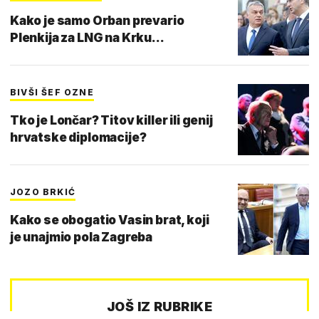
Kako je samo Orban prevario
Plenkija za LNG na Krku...
BIVŠI ŠEF OZNE
Tko je Lončar? Titov killer ili genij
hrvatske diplomacije?
JOZO BRKIĆ
Kako se obogatio Vasin brat, koji
je unajmio pola Zagreba
JOŠ IZ RUBRIKE