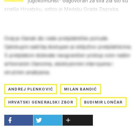
jugokomunist" odgovoran za sva zla što su
snašla Hrvatsku, odbio je Medalju Grada Zagreba.
Ovaj je članak dio naše pretplatničke ponude.
Cjelokupni sadržaj dostupan je isključivo pretplatnicima.
S pretplatom dobivate neograničen pristup svim našim
arhiviranim člancima, ekskluzivnim intervjuima i
stručnim analizama.
ANDREJ PLENKOVIĆ
MILAN BANDIĆ
HRVATSKI GENERALSKI ZBOR
BUDIMIR LONČAR