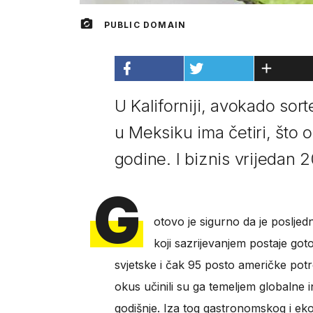
PUBLIC DOMAIN
U Kaliforniji, avokado sor
u Meksiku ima četiri, što 
godine. I biznis vrijedan 2
G
otovo je sigurno da je posljed
koji sazrijevanjem postaje got
svjetske i čak 95 posto američke pot
okus učinili su ga temeljem globalne in
godišnje. Iza tog gastronomskog i ek