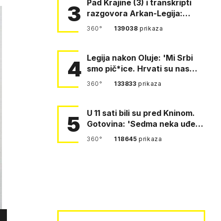
Pad Krajine (3) i transkripti
3
razgovora Arkan-Legija:
'Čujem, prelazite ustašam…
360°
139038
prikaza
Legija nakon Oluje: 'Mi Srbi
4
smo pič*ice. Hrvati su nas
pomeli!'
360°
133833
prikaza
U 11 sati bili su pred Kninom.
5
Gotovina: 'Sedma neka uđe,
4. gardijska neka g…
360°
118645
prikaza