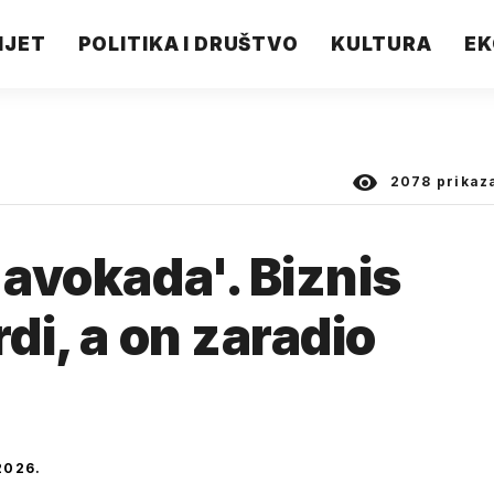
IJET
POLITIKA I DRUŠTVO
KULTURA
EK
2078
prikaz
 avokada'. Biznis
rdi, a on zaradio
2026.