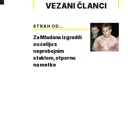
VEZANI ČLANCI
STRAH OD
MONSTRUMA
Za Mlađana izgradili
su ćeliju s
neprobojnim
staklom, otpornu
na metke