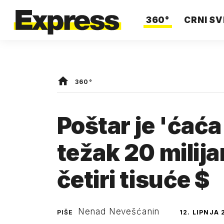
360°
CRNI SV
360°
Poštar je 'ćaća
težak 20 milija
četiri tisuće $
Nenad Nevešćanin
PIŠE
12. LIPNJA 