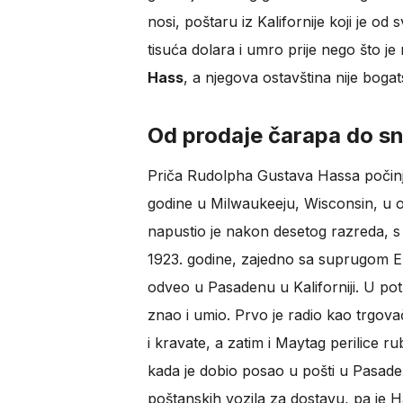
nosi, poštaru iz Kalifornije koji je o
tisuća dolara i umro prije nego što je
Hass
, a njegova ostavština nije boga
Od prodaje čarapa do sn
Priča Rudolpha Gustava Hassa počinje
godine u Milwaukeeju, Wisconsin, u o
napustio je nakon desetog razreda, s 1
1923. godine, zajedno sa suprugom E
odveo u Pasadenu u Kaliforniji. U pot
znao i umio. Prvo je radio kao trgova
i kravate, a zatim i Maytag perilice ru
kada je dobio posao u pošti u Pasaden
poštanskih vozila za dostavu, pa je 