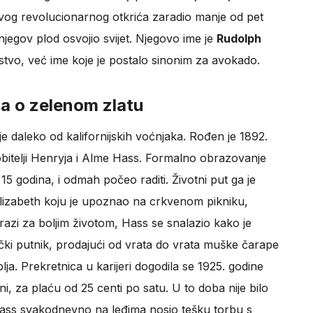
d svog revolucionarnog otkrića zaradio manje od pet
 njegov plod osvojio svijet. Njegovo ime je
Rudolph
tstvo, već ime koje je postalo sinonim za avokado.
a o zelenom zlatu
 daleko od kalifornijskih voćnjaka. Rođen je 1892.
bitelji Henryja i Alme Hass. Formalno obrazovanje
5 godina, i odmah počeo raditi. Životni put ga je
lizabeth koju je upoznao na crkvenom pikniku,
razi za boljim životom, Hass se snalazio kako je
čki putnik, prodajući od vrata do vrata muške čarape
blja. Prekretnica u karijeri dogodila se 1925. godine
i, za plaću od 25 centi po satu. U to doba nije bilo
Hass svakodnevno na leđima nosio tešku torbu s