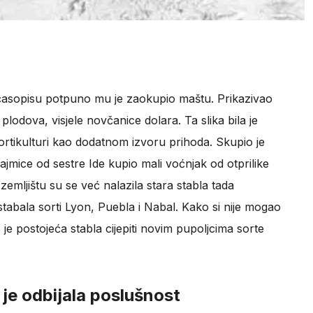
 časopisu potpuno mu je zaokupio maštu. Prikazivao
plodova, visjele novčanice dolara. Ta slika bila je
rtikulturi kao dodatnom izvoru prihoda. Skupio je
jmice od sestre Ide kupio mali voćnjak od otprilike
emljištu su se već nalazila stara stabla tada
tabala sorti Lyon, Puebla i Nabal. Kako si nije mogao
 je postojeća stabla cijepiti novim pupoljcima sorte
je odbijala poslušnost