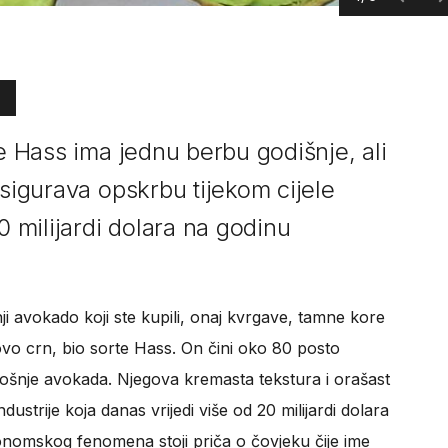
te Hass ima jednu berbu godišnje, ali
osigurava opskrbu tijekom cijele
0 milijardi dolara na godinu
nji avokado koji ste kupili, onaj kvrgave, tamne kore
ovo crn, bio sorte Hass. On čini oko 80 posto
rošnje avokada. Njegova kremasta tekstura i orašast
dustrije koja danas vrijedi više od 20 milijardi dolara
onomskog fenomena stoji priča o čovjeku čije ime