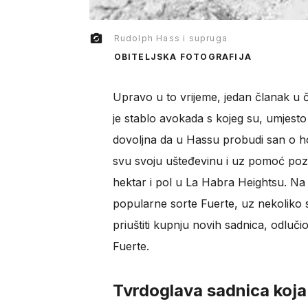
Rudolph Hass i supruga
OBITELJSKA FOTOGRAFIJA
Upravo u to vrijeme, jedan članak u
je stablo avokada s kojeg su, umjesto 
dovoljna da u Hassu probudi san o ho
svu svoju ušteđevinu i uz pomoć poza
hektar i pol u La Habra Heightsu. Na z
popularne sorte Fuerte, uz nekoliko s
priuštiti kupnju novih sadnica, odlučio
Fuerte.
Tvrdoglava sadnica koja 