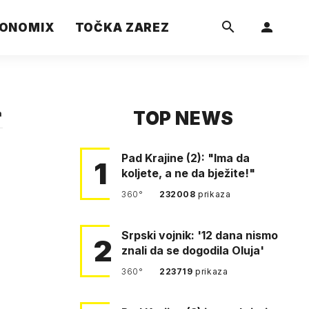
ONOMIX
TOČKA ZAREZ
TOP NEWS
a
Pad Krajine (2): "Ima da
1
koljete, a ne da bježite!"
360°
232008
prikaza
Srpski vojnik: '12 dana nismo
2
znali da se dogodila Oluja'
360°
223719
prikaza