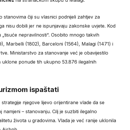
ánchez
na stranačkom skupu u Malagi.
tanovima čiji su vlasnici podnijeli zahtjev za
 ga nisu dobili jer ne ispunjavaju zakonske uvjete. Kod
„tisuće nepravilnosti“. Osobito mnogo takvih
9), Marbelli (1802), Barceloni (1564), Malagi (1471) i
a rtve. Ministarstvo za stanovanje već je obavijestilo
 da uklone ponude tih ukupno 53.876 ilegalnih
turizmom ispaštati
strategije njegove lijevo orijentirane vlade da se
namjeni – stanovanju. Cilj je suzbiti ilegalno
valitetu života u gradovima. Vlada je već ranije uklonila
 Airbnb.