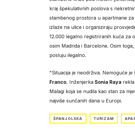
kraj špekulativnih poslova s nekretni
stambenog prostora u apartmane za turi
izlaze na ulice i organiziraju prosvj
12.000 legalno registriranih kuća za 
osim Madrida i Barcelone. Osim toga,
posluju ilegalno.
"Situacija je neodrživa. Nemoguće je k
Franco.
Inženjerka
Sonia Raya
rekla 
Malagi koja se nudila kao stan za mje
najviše sunčanih dana u Europi.
ŠPANJOLSKA
TURIZAM
APA