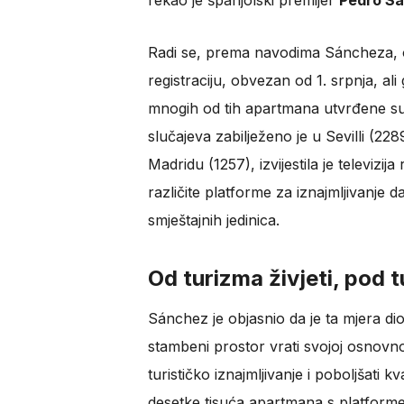
rekao je španjolski premijer
Pedro S
Radi se, prema navodima Sáncheza, o s
registraciju, obvezan od 1. srpnja, ali
mnogih od tih apartmana utvrđene su 
slučajeva zabilježeno je u Sevilli (228
Madridu (1257), izvijestila je televizij
različite platforme za iznajmljivanje
smještajnih jedinica.
Od turizma živjeti, pod 
Sánchez je objasnio da je ta mjera dio 
stambeni prostor vrati svojoj osnovnoj 
turističko iznajmljivanje i poboljšati k
desetke tisuća apartmana s platforme