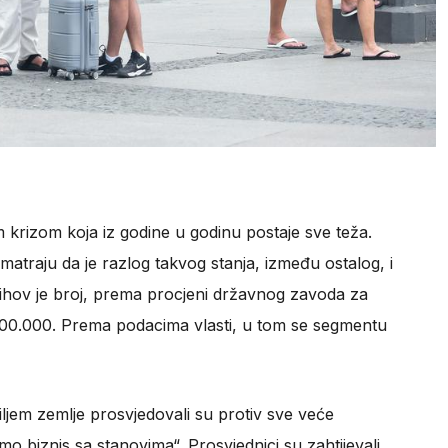
krizom koja iz godine u godinu postaje sve teža.
matraju da je razlog takvog stanja, između ostalog, i
jihov je broj, prema procjeni državnog zavoda za
400.000. Prema podacima vlasti, u tom se segmentu
iljem zemlje prosvjedovali su protiv sve veće
biznis sa stanovima“. Prosvjednici su zahtijevali