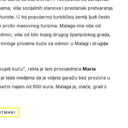
nama, više socijalnih stanova i prestanak pretvaranja
ste. U toj popularnoj turističkoj zemlji ljudi često
ede protiv masovnog turizma. Malaga ima više od
odmor, više od bilo kojeg drugog španjolskog grada,
 mnoge privatne kuće za odmor u Malagi i drugdje
upiti kuću", rekla je lani prosvjednica
María
je tada medijima da je vidjela garažu bez prozora u
sečni najam od 600 eura. Malaga je, inače, grad s
RTMANI