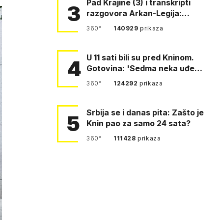
Pad Krajine (3) i transkripti
3
razgovora Arkan-Legija:
'Čujem, prelazite ustašam…
360°
140929
prikaza
U 11 sati bili su pred Kninom.
4
Gotovina: 'Sedma neka uđe,
4. gardijska neka g…
360°
124292
prikaza
Srbija se i danas pita: Zašto je
5
Knin pao za samo 24 sata?
360°
111428
prikaza