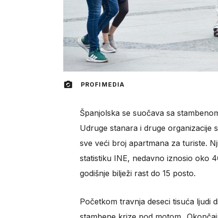
PROFIMEDIA
Španjolska se suočava sa stambenom 
Udruge stanara i druge organizacije s
sve veći broj apartmana za turiste. N
statistiku INE, nedavno iznosio oko 
godišnje bilježi rast do 15 posto.
Početkom travnja deseci tisuća ljudi d
stambene krize pod motom „Okončajmo 