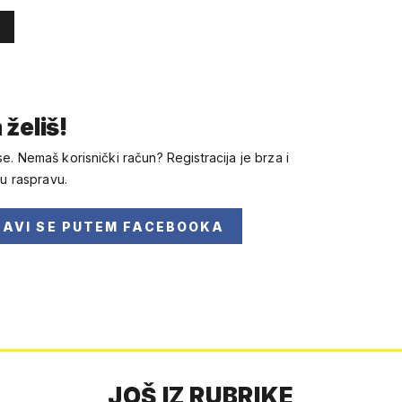
 želiš!
se. Nemaš korisnički račun? Registracija je brza i
 u raspravu.
JAVI SE
PUTEM FACEBOOKA
JOŠ IZ RUBRIKE