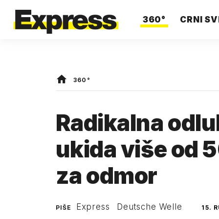
360°
CRNI SV
360°
Radikalna odlu
ukida više od
za odmor
Express
Deutsche Welle
PIŠE
15. 