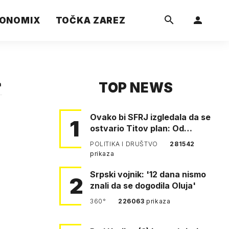
ONOMIX
TOČKA ZAREZ
TOP NEWS
a
Ovako bi SFRJ izgledala da se
1
ostvario Titov plan: Od
Klagenfurta do Istanbula!
POLITIKA I DRUŠTVO
281542
prikaza
Srpski vojnik: '12 dana nismo
2
znali da se dogodila Oluja'
360°
226063
prikaza