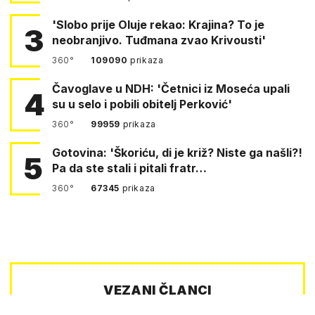
'Slobo prije Oluje rekao: Krajina? To je
3
neobranjivo. Tuđmana zvao Krivousti'
360°
109090
prikaza
Čavoglave u NDH: 'Četnici iz Moseća upali
4
su u selo i pobili obitelj Perković'
360°
99959
prikaza
Gotovina: 'Škoriću, di je križ? Niste ga našli?!
5
Pa da ste stali i pitali fratr…
360°
67345
prikaza
VEZANI ČLANCI