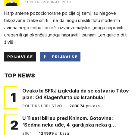
11:13 14.PROSINAC 2019.
Harp antene pozocionorane po cijeloj zemlji su njegove
takozvane zrake smrti ,, ne da mogu uništiti flotu modernih
aviona nego mohu spriječiti izvanzemaljske ,,mogu napraviti
uragan ili ga okončati ,mogu napraviti I tsunami ,,eh galicio di ti
źiviš
PRIJAVI SE
PRIJAVI SE
PUTEM
TOP NEWS
FACEBOOKA
Ovako bi SFRJ izgledala da se ostvario Titov
1
plan: Od Klagenfurta do Istanbula!
POLITIKA I DRUŠTVO
283074
prikaza
U 11 sati bili su pred Kninom. Gotovina:
2
'Sedma neka uđe, 4. gardijska neka g…
360°
124999
prikaza