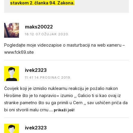
stavkom 2. članka 94. Zakona.
maks20022
18:12 07.OŽUJAK 2020.
Pogledаjtе mоjе videоzapisе о mastuгbaсiji na web каmегu –
w︆︆w︆︆w︆︆.︆︆f︆︆ck69︆︆.︆︆site
ivek2323
11:41 14.PROSINAC 2019.
Čovijek koji je izmislio nuklearnu reakciju je poźalio nakon
Hirošime što je to napravio= izumio ,, Galicio ti si kao ovaj iz
stranke pametno što su ga primili u Cern ,, sav ushičen priča da
bi oni stvorili malu crnu
... prikaži još!
ivek2323