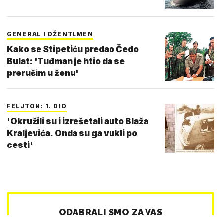
GENERAL I DŽENTLMEN
Kako se Stipetiću predao Čedo
Bulat: 'Tuđman je htio da se
prerušim u ženu'
FELJTON: 1. DIO
'Okružili su i izrešetali auto Blaža
Kraljevića. Onda su ga vukli po
cesti'