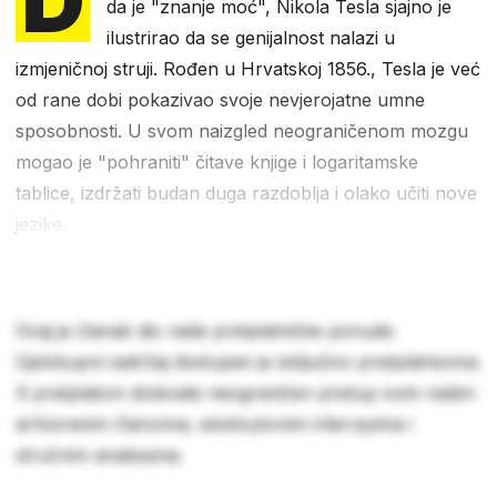
da je "znanje moć", Nikola Tesla sjajno je
ilustrirao da se genijalnost nalazi u
izmjeničnoj struji. Rođen u Hrvatskoj 1856., Tesla je već
od rane dobi pokazivao svoje nevjerojatne umne
sposobnosti. U svom naizgled neograničenom mozgu
mogao je "pohraniti" čitave knjige i logaritamske
tablice, izdržati budan duga razdoblja i olako učiti nove
jezike.
Ovaj je članak dio naše pretplatničke ponude.
Cjelokupni sadržaj dostupan je isključivo pretplatnicima.
S pretplatom dobivate neograničen pristup svim našim
arhiviranim člancima, ekskluzivnim intervjuima i
stručnim analizama.