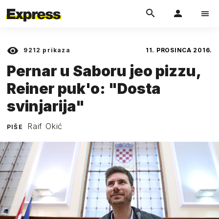
9212
prikaza
11. PROSINCA 2016.
Pernar u Saboru jeo pizzu,
Reiner puk'o: "Dosta
svinjarija"
Raif Okić
PIŠE