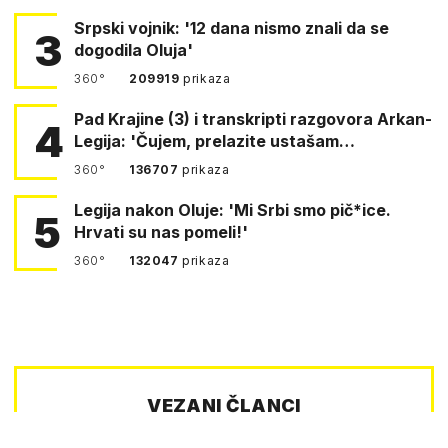
Srpski vojnik: '12 dana nismo znali da se
3
dogodila Oluja'
360°
209919
prikaza
Pad Krajine (3) i transkripti razgovora Arkan-
4
Legija: 'Čujem, prelazite ustašam…
360°
136707
prikaza
Legija nakon Oluje: 'Mi Srbi smo pič*ice.
5
Hrvati su nas pomeli!'
360°
132047
prikaza
VEZANI ČLANCI