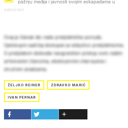
pažnju medija i javnosti svojim eskapadama u
sabornici.
Ovaj je članak dio naše pretplatničke ponude.
Cjelokupni sadržaj dostupan je isključivo pretplatnicima.
S pretplatom dobivate neograničen pristup svim našim
arhiviranim člancima, ekskluzivnim intervjuima i
stručnim analizama.
ŽELJKO REINER
ZDRAVKO MARIĆ
IVAN PERNAR