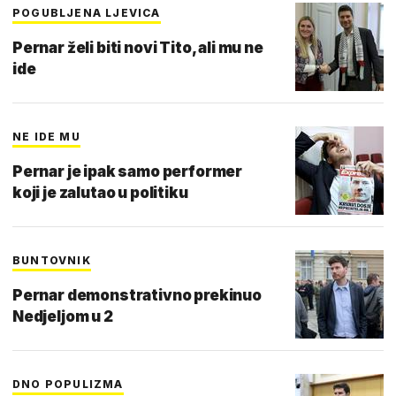
POGUBLJENA LJEVICA
Pernar želi biti novi Tito, ali mu ne
ide
NE IDE MU
Pernar je ipak samo performer
koji je zalutao u politiku
BUNTOVNIK
Pernar demonstrativno prekinuo
Nedjeljom u 2
DNO POPULIZMA