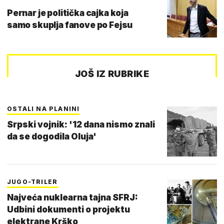
Pernar je politička cajka koja
samo skuplja fanove po Fejsu
JOŠ IZ RUBRIKE
OSTALI NA PLANINI
Srpski vojnik: '12 dana nismo znali
da se dogodila Oluja'
JUGO-TRILER
Najveća nuklearna tajna SFRJ:
Udbini dokumenti o projektu
elektrane Krško