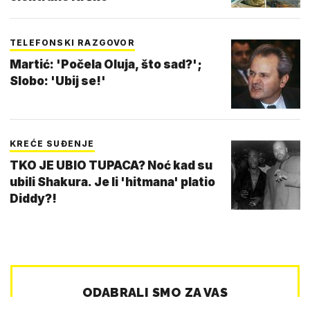
TELEFONSKI RAZGOVOR
Martić: 'Počela Oluja, što sad?';
Slobo: 'Ubij se!'
KREĆE SUĐENJE
TKO JE UBIO TUPACA? Noć kad su
ubili Shakura. Je li 'hitmana' platio
Diddy?!