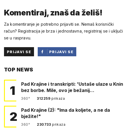
Komentiraj, znaš da želiš!
Za komentiranje je potrebno prijaviti se. Nemaš korisnički
račun? Registracija je brza i jednostavna, registriraj se i uključi
se u raspravu.
PRIJAVI SE
PRIJAVI SE
PUTEM
TOP NEWS
FACEBOOKA
Pad Krajine i transkripti: 'Ustaše ulaze u Knin
1
bez borbe. Mile, ovo je bežanij…
360°
312259
prikaza
Pad Krajine (2): "Ima da koljete, a ne da
2
bježite!"
360°
230733
prikaza