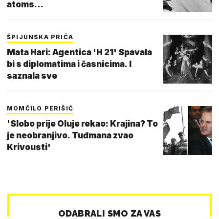
atoms…
ŠPIJUNSKA PRIČA
Mata Hari: Agentica 'H 21' Spavala
bi s diplomatima i časnicima. I
saznala sve
MOMČILO PERIŠIĆ
'Slobo prije Oluje rekao: Krajina? To
je neobranjivo. Tuđmana zvao
Krivousti'