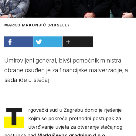
MARKO MRKONJIĆ (PIXSELL)
Umirovljeni general, bivši pomoćnik ministra
obrane osuđen je za financijske malverzacije, a
sada ide u stečaj
T
rgovački sud u Zagrebu donio je rješenje
kojim se pokreće prethodni postupak za
utvrđivanje uvjeta za otvaranje stečajnog
postupka nad
Markuševac gradnjom d.o.o,
,