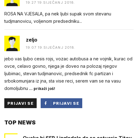
19:27 19.SIJEČANJ 2018.
ROSA NA VJESALA, pa nek ljubi supak svom stevanu
tudjmanovicu, voljenom predsedniku...
zeljo
19:07 19.SIJEČANJ 2018.
jebo vas ljubo cesis rojs, vozac autobusa a ne vojnik, kurac od
ovce, celavo govno, njega je doveo na polozaj njegov
ljubimac, stevan tudjmanovic, predsednik fc partizan i
srbokomunjara iz jna, sta vise reci, serem vam se na vasu
domoljubnu
... prikaži još!
PRIJAVI SE
PRIJAVI SE
PUTEM
TOP NEWS
FACEBOOKA
Ovako bi SFRJ izgledala da se ostvario Titov