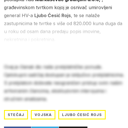
građevinskom tvrtkom kojoj je osnivač umirovljeni
general HV-a
Ljubo Ćesić Rojs
, te se nalaže
zastupnicima te tvrtke s više od 820.000 kuna duga da
u roku od osam dana predaju popis imovine,
nekretnina i pokretnina.
Ovaj je članak dio naše pretplatničke ponude.
Cjelokupni sadržaj dostupan je isključivo pretplatnicima.
S pretplatom dobivate neograničen pristup svim našim
arhiviranim člancima, ekskluzivnim intervjuima i
stručnim analizama.
STEČAJ
VOJSKA
LJUBO ĆESIĆ ROJS