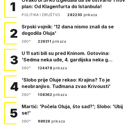
1
plan: Od Klagenfurta do Istanbula!
POLITIKA I DRUŠTVO
282230
prikaza
Srpski vojnik: '12 dana nismo znali da se
2
dogodila Oluja'
360°
226311
prikaza
U 11 sati bili su pred Kninom. Gotovina:
3
'Sedma neka uđe, 4. gardijska neka g…
360°
124478
prikaza
'Slobo prije Oluje rekao: Krajina? To je
4
neobranjivo. Tuđmana zvao Krivousti'
360°
108362
prikaza
Martić: 'Počela Oluja, što sad?'; Slobo: 'Ubij
5
se!'
360°
98926
prikaza