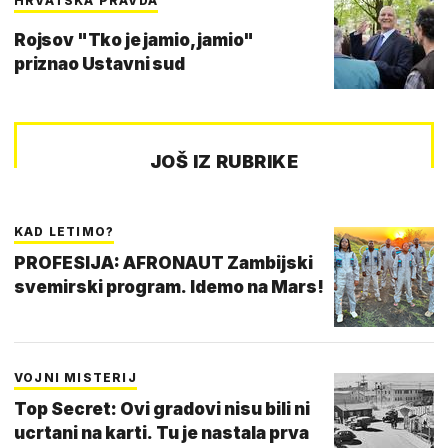
HRVATSKA PRAVDA
Rojsov "Tko je jamio, jamio"
priznao Ustavni sud
JOŠ IZ RUBRIKE
KAD LETIMO?
PROFESIJA: AFRONAUT Zambijski
svemirski program. Idemo na Mars!
VOJNI MISTERIJ
Top Secret: Ovi gradovi nisu bili ni
ucrtani na karti. Tu je nastala prva