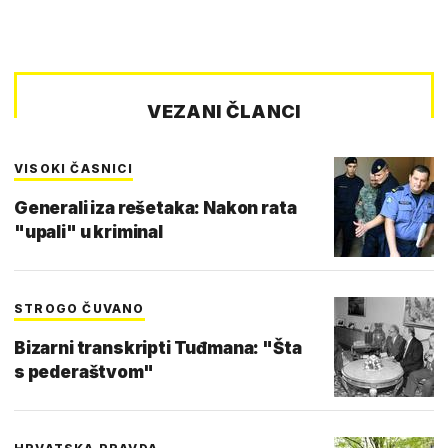
VEZANI ČLANCI
VISOKI ČASNICI
Generali iza rešetaka: Nakon rata
"upali" u kriminal
STROGO ČUVANO
Bizarni transkripti Tuđmana: "Šta
s pederaštvom"