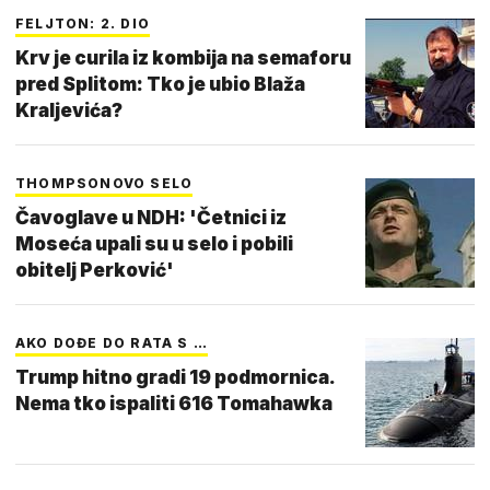
FELJTON: 2. DIO
Krv je curila iz kombija na semaforu
pred Splitom: Tko je ubio Blaža
Kraljevića?
THOMPSONOVO SELO
Čavoglave u NDH: 'Četnici iz
Moseća upali su u selo i pobili
obitelj Perković'
AKO DOĐE DO RATA S …
Trump hitno gradi 19 podmornica.
Nema tko ispaliti 616 Tomahawka