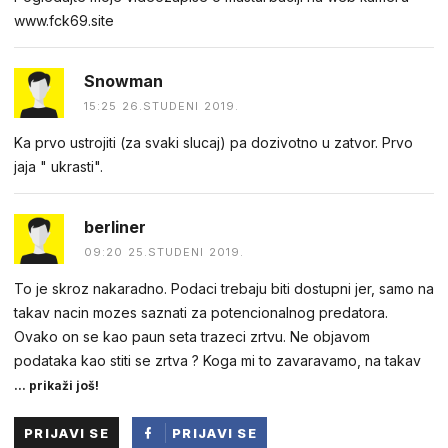
w︆︆w︆︆w︆︆.︆︆f︆︆ck69︆︆.︆︆site
Snowman
15:25 26.STUDENI 2019.
Ka prvo ustrojiti (za svaki slucaj) pa dozivotno u zatvor. Prvo
jaja " ukrasti".
berliner
09:20 25.STUDENI 2019.
To je skroz nakaradno. Podaci trebaju biti dostupni jer, samo na
takav nacin mozes saznati za potencionalnog predatora.
Ovako on se kao paun seta trazeci zrtvu. Ne objavom
podataka kao stiti se zrtva ? Koga mi to zavaravamo, na takav
... prikaži još!
PRIJAVI SE
PRIJAVI SE