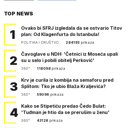
PUTEM
TOP NEWS
FACEBOOKA
Ovako bi SFRJ izgledala da se ostvario Titov
1
plan: Od Klagenfurta do Istanbula!
POLITIKA I DRUŠTVO
284193
prikaza
Čavoglave u NDH: 'Četnici iz Moseća upali
2
su u selo i pobili obitelj Perković'
360°
118098
prikaza
Krv je curila iz kombija na semaforu pred
3
Splitom: Tko je ubio Blaža Kraljevića?
360°
59096
prikaza
Kako se Stipetiću predao Čedo Bulat:
4
'Tuđman je htio da se prerušim u ženu'
360°
43128
prikaza