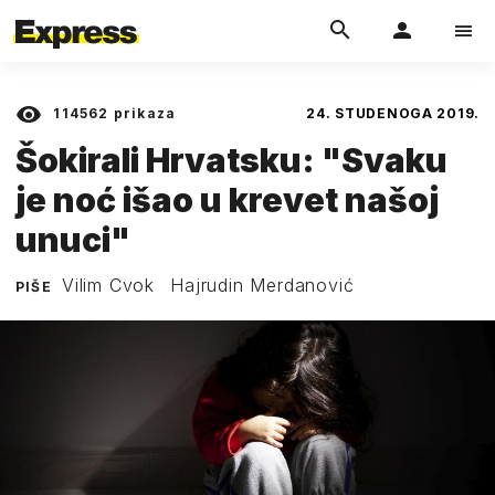
114562
prikaza
24. STUDENOGA 2019.
Šokirali Hrvatsku: "Svaku
je noć išao u krevet našoj
unuci"
Vilim Cvok
Hajrudin Merdanović
PIŠE