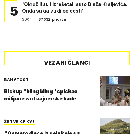
'Okružili su i izrešetali auto Blaža Kraljevića.
5
Onda su ga vukli po cesti'
360°
37632
prikaza
VEZANI ČLANCI
BAHATOST
Biskup "bling bling" spiskao
milijune za dizajnerske kade
ŽRTVE CRKVE
"Osmero djece iz sela koje su