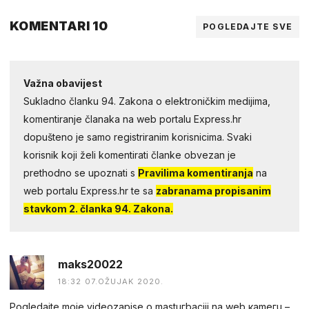
KOMENTARI 10
POGLEDAJTE SVE
Važna obavijest
Sukladno članku 94. Zakona o elektroničkim medijima,
komentiranje članaka na web portalu Express.hr
dopušteno je samo registriranim korisnicima. Svaki
korisnik koji želi komentirati članke obvezan je
prethodno se upoznati s
Pravilima komentiranja
na
web portalu Express.hr te sa
zabranama propisanim
stavkom 2. članka 94. Zakona.
maks20022
18:32 07.OŽUJAK 2020.
Pogledаjtе mоjе videоzapisе о mastuгbaсiji na web каmегu –