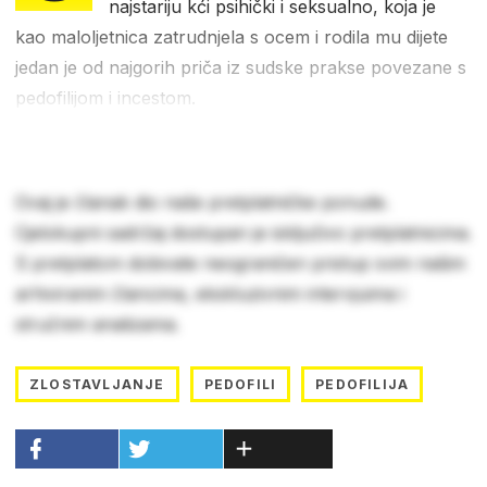
najstariju kći psihički i seksualno, koja je
kao maloljetnica zatrudnjela s ocem i rodila mu dijete
jedan je od najgorih priča iz sudske prakse povezane s
pedofilijom i incestom.
Ovaj je članak dio naše pretplatničke ponude.
Cjelokupni sadržaj dostupan je isključivo pretplatnicima.
S pretplatom dobivate neograničen pristup svim našim
arhiviranim člancima, ekskluzivnim intervjuima i
stručnim analizama.
ZLOSTAVLJANJE
PEDOFILI
PEDOFILIJA