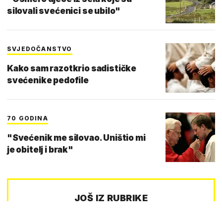
silovali svećenici se ubilo"
SVJEDOČANSTVO
Kako sam razotkrio sadističke
svećenike pedofile
70 GODINA
"Svećenik me silovao. Uništio mi
je obitelj i brak"
JOŠ IZ RUBRIKE