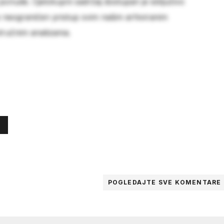
 ponude. Cjelokupni sadržaj dostupan je isključivo
e neograničen pristup svim našim arhiviranim
stručnim analizama.
POGLEDAJTE SVE
KOMENTARE