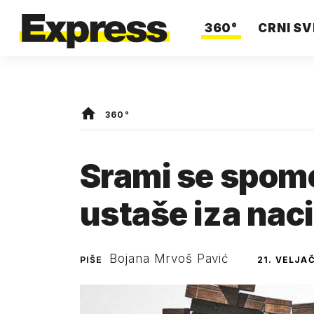
360°
CRNI SV
360°
Srami se spome
ustaše iza nac
Bojana Mrvoš Pavić
PIŠE
21. VELJA