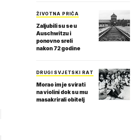
ŽIVOTNA PRIČA
Zaljubili su se u
Auschwitzu i
ponovno sreli
nakon 72 godine
DRUGI SVJETSKI RAT
Morao im je svirati
na violini dok su mu
masakrirali obitelj