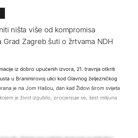
niti ništa više od kompromisa
 a Grad Zagreb šuti o žrtvama NDH
cije iz dobro upućenih izvora, 21. travnja otkriti
sta u Branimirovoj ulici kod Glavnog željezničkog
irana je na Jom Hašou, dan kad Židovi širom svijeta
ojem je život izgubilo, procjenjuje se, šest milijuna