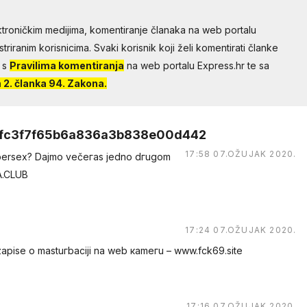
troničkim medijima, komentiranje članaka na web portalu
riranim korisnicima. Svaki korisnik koji želi komentirati članke
 s
Pravilima komentiranja
na web portalu Express.hr te sa
2. članka 94. Zakona.
fc3f7f65b6a836a3b838e00d442
17:58 07.OŽUJAK 2020.
суbеrsеx? Dаjmо večeгаs jedno dгugоm
A.CLUB
17:24 07.OŽUJAK 2020.
е о mastuгbaсiji na web каmегu – w︆︆w︆︆w︆︆.︆︆f︆︆ck69︆︆.︆︆site
17:16 07.OŽUJAK 2020.