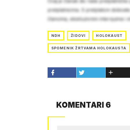
Ovaj je članak dio naše pretplatničke
pretplatnicima. S pretplatom dobivat
člancima, ekskluzivnim intervjuima i 
NDH
ŽIDOVI
HOLOKAUST
SPOMENIK ŽRTVAMA HOLOKAUSTA
KOMENTARI 6