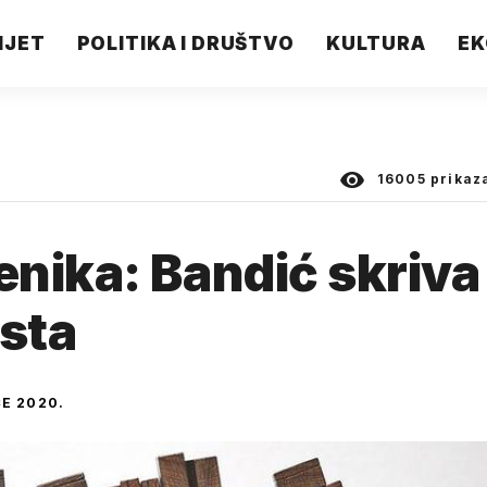
IJET
POLITIKA I DRUŠTVO
KULTURA
EK
16005
prikaz
nika: Bandić skriva
ista
ČE 2020.