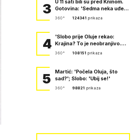
U 11 sati bili su pred Kninom.
3
Gotovina: 'Sedma neka uđe,
4. gardijska neka g…
360°
124341
prikaza
'Slobo prije Oluje rekao:
4
Krajina? To je neobranjivo.
Tuđmana zvao Krivousti'
360°
108151
prikaza
Martić: 'Počela Oluja, što
5
sad?'; Slobo: 'Ubij se!'
360°
98821
prikaza