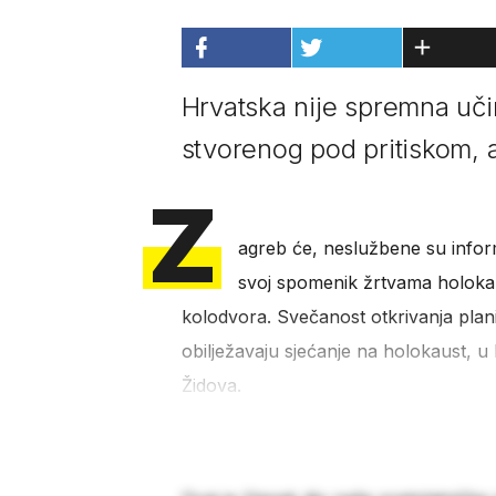
Hrvatska nije spremna uči
stvorenog pod pritiskom,
Z
agreb će, neslužbene su informa
svoj spomenik žrtvama holokau
kolodvora. Svečanost otkrivanja plan
obilježavaju sjećanje na holokaust, u k
Židova.