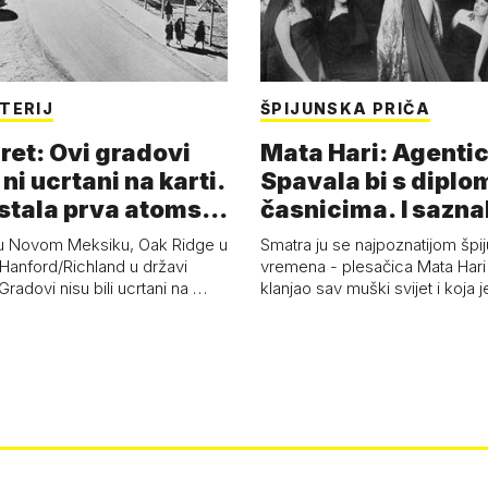
TERIJ
ŠPIJUNSKA PRIČA
ret: Ovi gradovi
Mata Hari: Agentic
 ni ucrtani na karti.
Spavala bi s diplo
astala prva atoms…
časnicima. I sazna
u Novom Meksiku, Oak Ridge u
Smatra ju se najpoznatijom špi
Hanford/Richland u državi
vremena - plesačica Mata Hari 
radovi nisu bili ucrtani na …
klanjao sav muški svijet i koja