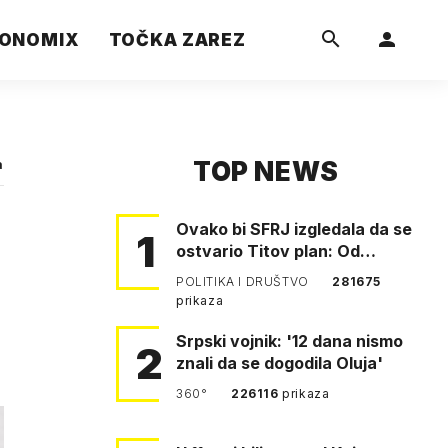
ONOMIX
TOČKA ZAREZ
TOP NEWS
a
Ovako bi SFRJ izgledala da se
1
ostvario Titov plan: Od
Klagenfurta do Istanbula!
POLITIKA I DRUŠTVO
281675
prikaza
Srpski vojnik: '12 dana nismo
2
znali da se dogodila Oluja'
360°
226116
prikaza