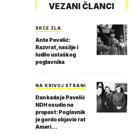
VEZANI ČLANCI
SRCE ZLA
Ante Pavelić:
Razvrat, nasilje i
ludilo ustaškog
poglavnika
NA KRIVOJ STRANI
Dan kada je Pavelić
NDH osudio na
propast: Poglavnik
je gordo objavio rat
Ameri…