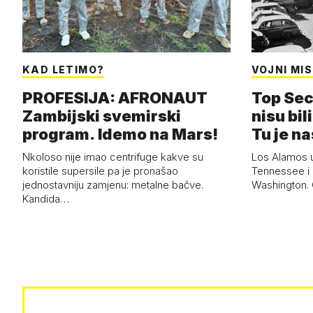
KAD LETIMO?
VOJNI MIS
PROFESIJA: AFRONAUT
Top Sec
Zambijski svemirski
nisu bili
program. Idemo na Mars!
Tu je n
Nkoloso nije imao centrifuge kakve su
Los Alamos 
koristile supersile pa je pronašao
Tennessee i 
jednostavniju zamjenu: metalne bačve.
Washington. G
Kandida…