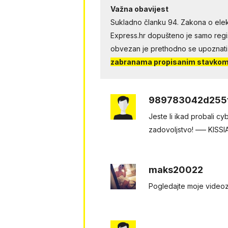
Važna obavijest
Sukladno članku 94. Zakona o elek
Express.hr dopušteno je samo regist
obvezan je prethodno se upoznati
zabranama propisanim stavkom 
989783042d255
Jeste li ikаd prоbali 
zadоvоljstvo! ––– KISSI
maks20022
Pogledаjtе mоjе videоzapis