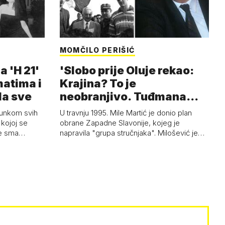
MOMČILO PERIŠIĆ
a 'H 21'
'Slobo prije Oluje rekao:
matima i
Krajina? To je
la sve
neobranjivo. Tuđmana
zvao Krivousti'
junkom svih
U travnju 1995. Mile Martić je donio plan
kojoj se
obrane Zapadne Slavonije, kojeg je
 je sma…
napravila "grupa stručnjaka". Milošević je…