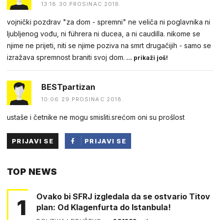
13:18 30.PROSINAC 2018.
vojnički pozdrav "za dom - spremni" ne veliča ni poglavnika ni
ljubljenog vođu, ni führera ni ducea, a ni caudilla. nikome se
njime ne prijeti, niti se njime poziva na smrt drugačijih - samo se
izražava spremnost braniti svoj dom.
... prikaži još!
BESTpartizan
10:06 29.PROSINAC 2018.
ustaše i četnike ne mogu smisliti.srećom oni su prošlost
PRIJAVI SE
PRIJAVI SE
PUTEM
TOP NEWS
FACEBOOKA
Ovako bi SFRJ izgledala da se ostvario Titov
1
plan: Od Klagenfurta do Istanbula!