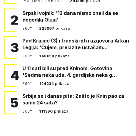
POLITIKA I DRUŠTVO
281389
prikaza
Srpski vojnik: '12 dana nismo znali da se
2
dogodila Oluja'
360°
225967
prikaza
Pad Krajine (3) i transkripti razgovora Arkan-
3
Legija: 'Čujem, prelazite ustašam…
360°
140858
prikaza
U 11 sati bili su pred Kninom. Gotovina:
4
'Sedma neka uđe, 4. gardijska neka g…
360°
124234
prikaza
Srbija se i danas pita: Zašto je Knin pao za
5
samo 24 sata?
360°
111390
prikaza