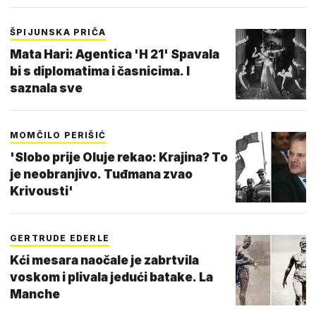
ŠPIJUNSKA PRIČA
Mata Hari: Agentica 'H 21' Spavala
bi s diplomatima i časnicima. I
saznala sve
MOMČILO PERIŠIĆ
'Slobo prije Oluje rekao: Krajina? To
je neobranjivo. Tuđmana zvao
Krivousti'
GERTRUDE EDERLE
Kći mesara naočale je zabrtvila
voskom i plivala jedući batake. La
Manche