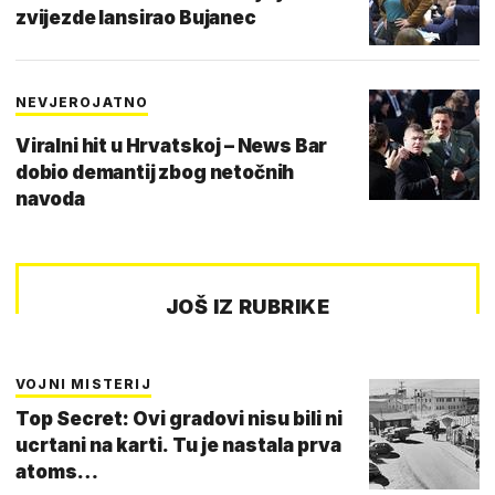
zvijezde lansirao Bujanec
NEVJEROJATNO
Viralni hit u Hrvatskoj – News Bar
dobio demantij zbog netočnih
navoda
JOŠ IZ RUBRIKE
VOJNI MISTERIJ
Top Secret: Ovi gradovi nisu bili ni
ucrtani na karti. Tu je nastala prva
atoms…