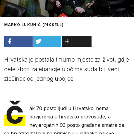
MARKO LUKUNIĆ (PIXSELL)
Hrvatska je postala tmurno mjesto za život, gdje
ćete zbog zajebancije u očima suda biti veći
zločinac od jednog ubojice
Č
ak 70 posto ljudi u Hrvatskoj nema
povjerenja u hrvatsko pravosuđe, a
nevjerojatnih 93 posto građana smatra da
se hrvatski zakoni ne primjenjuju jednako na sve