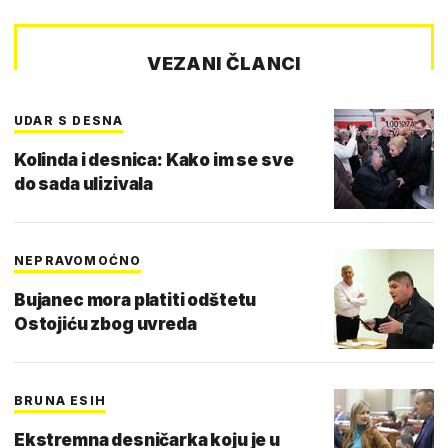
VEZANI ČLANCI
UDAR S DESNA
Kolinda i desnica: Kako im se sve
do sada ulizivala
NEPRAVOMOĆNO
Bujanec mora platiti odštetu
Ostojiću zbog uvreda
BRUNA ESIH
Ekstremna desničarka koju je u