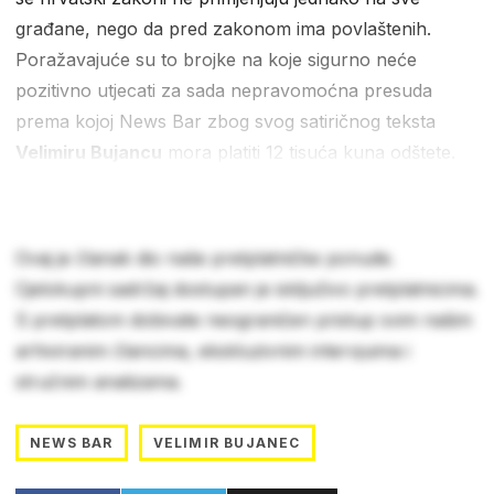
građane, nego da pred zakonom ima povlaštenih.
Poražavajuće su to brojke na koje sigurno neće
pozitivno utjecati za sada nepravomoćna presuda
prema kojoj News Bar zbog svog satiričnog teksta
Velimiru Bujancu
mora platiti 12 tisuća kuna odštete.
Ovaj je članak dio naše pretplatničke ponude.
Cjelokupni sadržaj dostupan je isključivo pretplatnicima.
S pretplatom dobivate neograničen pristup svim našim
arhiviranim člancima, ekskluzivnim intervjuima i
stručnim analizama.
NEWS BAR
VELIMIR BUJANEC