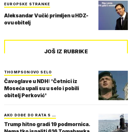
EUROPSKE STRANKE
Aleksandar Vučić primljen u HDZ-
ovu obitelj
JOŠ IZ RUBRIKE
THOMPSONOVO SELO
Čavoglave u NDH: 'Četnici iz
Moseća upali su u selo i pobili
obitelj Perković'
AKO DOĐE DO RATA S …
Trump hitno gradi 19 podmornica.
Nema tko ispaliti 616 Tomahawka