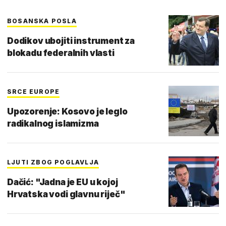
BOSANSKA POSLA
Dodikov ubojiti instrument za
blokadu federalnih vlasti
SRCE EUROPE
Upozorenje: Kosovo je leglo
radikalnog islamizma
LJUTI ZBOG POGLAVLJA
Dačić: "Jadna je EU u kojoj
Hrvatska vodi glavnu riječ"