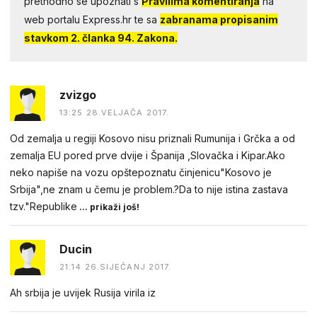
prethodno se upoznati s
Pravilima komentiranja
na
web portalu Express.hr te sa
zabranama propisanim
stavkom 2. članka 94. Zakona.
zvizgo
13:25 28.VELJAČA 2017.
Od zemalja u regiji Kosovo nisu priznali Rumunija i Grčka a od
zemalja EU pored prve dvije i Španija ,Slovačka i Kipar.Ako
neko napiše na vozu opštepoznatu činjenicu"Kosovo je
Srbija",ne znam u čemu je problem.?Da to nije istina zastava
tzv."Republike
... prikaži još!
Ducin
21:14 26.SIJEČANJ 2017.
Ah srbija je uvijek Rusija virila iz