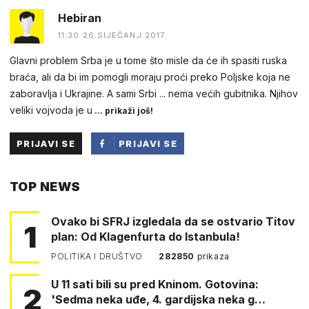
Hebiran
11:30 26.SIJEČANJ 2017.
Glavni problem Srba je u tome što misle da će ih spasiti ruska
braća, ali da bi im pomogli moraju proći preko Poljske koja ne
zaboravlja i Ukrajine. A sami Srbi ... nema većih gubitnika. Njihov
veliki vojvoda je u
... prikaži još!
PRIJAVI SE
PRIJAVI SE
PUTEM
TOP NEWS
FACEBOOKA
Ovako bi SFRJ izgledala da se ostvario Titov
1
plan: Od Klagenfurta do Istanbula!
POLITIKA I DRUŠTVO
282850
prikaza
U 11 sati bili su pred Kninom. Gotovina:
2
'Sedma neka uđe, 4. gardijska neka g…