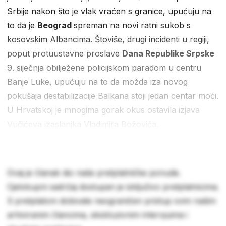
Srbije nakon što je vlak vraćen s granice, upućuju na
to da je
Beograd
spreman na novi ratni sukob s
kosovskim Albancima. Štoviše, drugi incidenti u regiji,
poput protuustavne proslave
Dana Republike Srpske
9. siječnja obilježene policijskom paradom u centru
Banje Luke, upućuju na to da možda iza novog
pokušaja destabilizacije Balkana stoji jedan centar moći.
U Hrvatskoj je mnogima gorak okus ostavila izjava
Vučićeva izaslanika Vladimira Božovića.
Ovaj je članak dio naše pretplatničke ponude.
Cjelokupni sadržaj dostupan je isključivo pretplatnicima.
S pretplatom dobivate neograničen pristup svim našim
arhiviranim člancima, ekskluzivnim intervjuima i