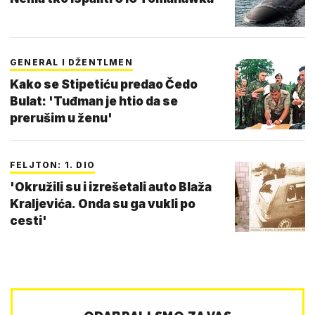
GENERAL I DŽENTLMEN
Kako se Stipetiću predao Čedo
Bulat: 'Tuđman je htio da se
prerušim u ženu'
FELJTON: 1. DIO
'Okružili su i izrešetali auto Blaža
Kraljevića. Onda su ga vukli po
cesti'