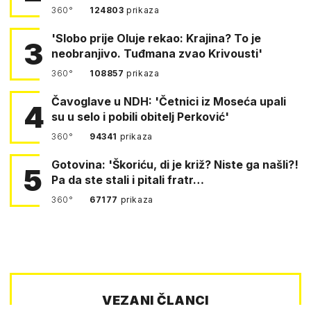
360°
124803
prikaza
'Slobo prije Oluje rekao: Krajina? To je
3
neobranjivo. Tuđmana zvao Krivousti'
360°
108857
prikaza
Čavoglave u NDH: 'Četnici iz Moseća upali
4
su u selo i pobili obitelj Perković'
360°
94341
prikaza
Gotovina: 'Škoriću, di je križ? Niste ga našli?!
5
Pa da ste stali i pitali fratr…
360°
67177
prikaza
VEZANI ČLANCI