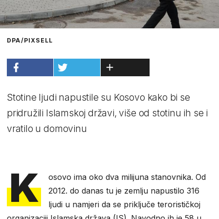
DPA/PIXSELL
Stotine ljudi napustile su Kosovo kako bi se
pridružili Islamskoj državi, više od stotinu ih se i
vratilo u domovinu
K
osovo ima oko dva milijuna stanovnika. Od
2012. do danas tu je zemlju napustilo 316
ljudi u namjeri da se priključe terorističkoj
organizaciji Islamska država (IS). Navodno ih je 58 u