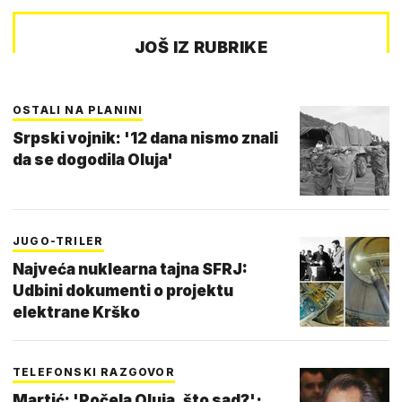
JOŠ IZ RUBRIKE
OSTALI NA PLANINI
Srpski vojnik: '12 dana nismo znali
da se dogodila Oluja'
JUGO-TRILER
Najveća nuklearna tajna SFRJ:
Udbini dokumenti o projektu
elektrane Krško
TELEFONSKI RAZGOVOR
Martić: 'Počela Oluja, što sad?';