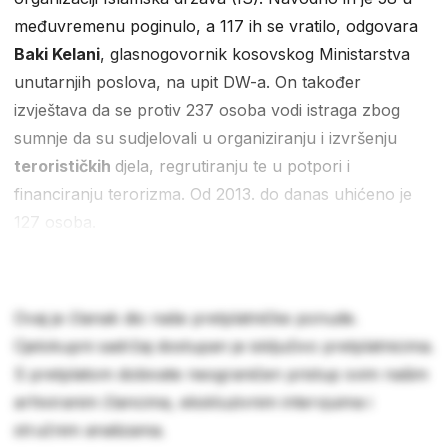
međuvremenu poginulo, a 117 ih se vratilo, odgovara
Baki Kelani
, glasnogovornik kosovskog Ministarstva
unutarnjih poslova, na upit DW-a. On također
izvještava da se protiv 237 osoba vodi istraga zbog
sumnje da su sudjelovali u organiziranju i izvršenju
terorističkih
djela, regrutiranju te u potpori i
financiranju terorizma. Od 2013. do danas uhićeno je
127 osoba.
Ovaj je članak dio naše pretplatničke ponude.
Cjelokupni sadržaj dostupan je isključivo pretplatnicima.
S pretplatom dobivate neograničen pristup svim našim
arhiviranim člancima, ekskluzivnim intervjuima i
stručnim analizama.