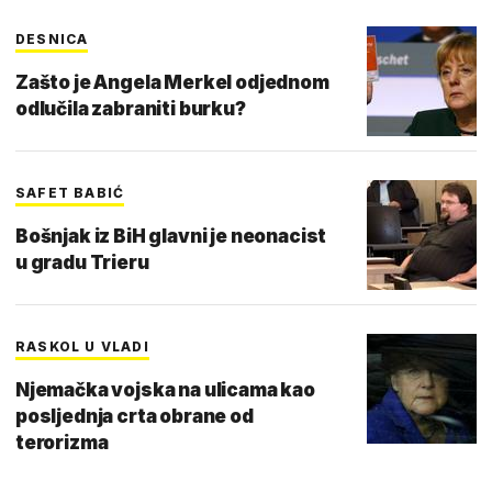
DESNICA
Zašto je Angela Merkel odjednom
odlučila zabraniti burku?
SAFET BABIĆ
Bošnjak iz BiH glavni je neonacist
u gradu Trieru
RASKOL U VLADI
Njemačka vojska na ulicama kao
posljednja crta obrane od
terorizma