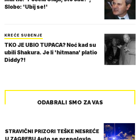
Slobo: 'Ubij se!'
KREĆE SUĐENJE
TKO JE UBIO TUPACA? Noć kad su
ubili Shakura. Je li 'hitmana' platio
Diddy?!