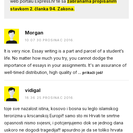
web portalu Express.hr te sa
zabranama propisanim
stavkom 2. članka 94. Zakona.
Morgan
10:07 30.PROSINAC 2016.
It is very nice. Essay writing is a part and parcel of a student’s
life. No matter how much you try, you cannot dodge the
importance of essays in your assignments. It's an assurance of
well-timed distribution, high quality of
... prikaži još!
vidigal
18:36 25.PROSINAC 2016.
toje sve nazalost istina, kosovo i bosna su leglo islamskog
terorizma u krscanskoj Europi!! samo sto mi Hrvati te smrtne
opasnosti nismo svjesni, i potcjenjujemo dok se jednog dana
uskoro ne dogodi tragedija!!! apsurdno je da se toliko hrvata