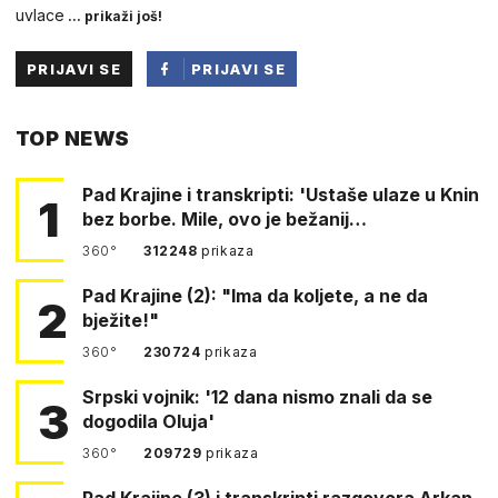
uvlace
... prikaži još!
PRIJAVI SE
PRIJAVI SE
PUTEM
TOP NEWS
FACEBOOKA
Pad Krajine i transkripti: 'Ustaše ulaze u Knin
1
bez borbe. Mile, ovo je bežanij…
360°
312248
prikaza
Pad Krajine (2): "Ima da koljete, a ne da
2
bježite!"
360°
230724
prikaza
Srpski vojnik: '12 dana nismo znali da se
3
dogodila Oluja'
360°
209729
prikaza
Pad Krajine (3) i transkripti razgovora Arkan-