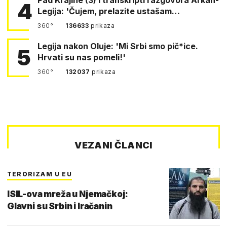
4
Legija: 'Čujem, prelazite ustašam…
360°
136633
prikaza
Legija nakon Oluje: 'Mi Srbi smo pič*ice.
5
Hrvati su nas pomeli!'
360°
132037
prikaza
VEZANI ČLANCI
TERORIZAM U EU
ISIL-ova mreža u Njemačkoj:
Glavni su Srbin i Iračanin