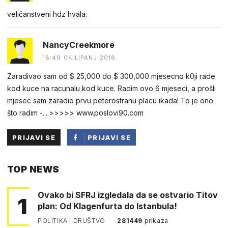
veličanstveni hdz hvala.
NancyCreekmore
18:49 04.LIPANJ 2018.
Zaradivao sam od $ 25,000 do $ 300,000 mjesecno k0ji rade
kod kuce na racunalu kod kuce. Radim ovo 6 mjeseci, a prošli
mjesec sam zaradio prvu peterostranu placu ikada! To je ono
što radim -....>>>>> w­w­w­.­p­o­s­l­o­v­i­9­0­.­c­o­m
PRIJAVI SE
PRIJAVI SE
PUTEM
TOP NEWS
FACEBOOKA
Ovako bi SFRJ izgledala da se ostvario Titov
1
plan: Od Klagenfurta do Istanbula!
POLITIKA I DRUŠTVO
281449
prikaza