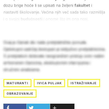
dozu brige hoće li se upisati na željeni
fakultet
i
nastaviti školovanje. Većina njih već sada tako razmišlja
i o svojoj
budućnosti
i onome što im ona nosi.
Ovaj je članak dio naše pretplatničke ponude.
Cjelokupni sadržaj dostupan je isključivo pretplatnicima.
S pretplatom dobivate neograničen pristup svim našim
arhiviranim člancima, ekskluzivnim intervjuima i
stručnim analizama.
MATURANTI
IVICA PULJAK
ISTRAŽIVANJE
OBRAZOVANJE