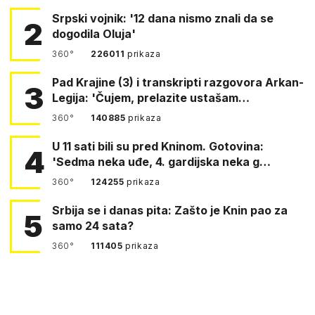
Srpski vojnik: '12 dana nismo znali da se
2
dogodila Oluja'
360°
226011
prikaza
Pad Krajine (3) i transkripti razgovora Arkan-
3
Legija: 'Čujem, prelazite ustašam…
360°
140885
prikaza
U 11 sati bili su pred Kninom. Gotovina:
4
'Sedma neka uđe, 4. gardijska neka g…
360°
124255
prikaza
Srbija se i danas pita: Zašto je Knin pao za
5
samo 24 sata?
360°
111405
prikaza