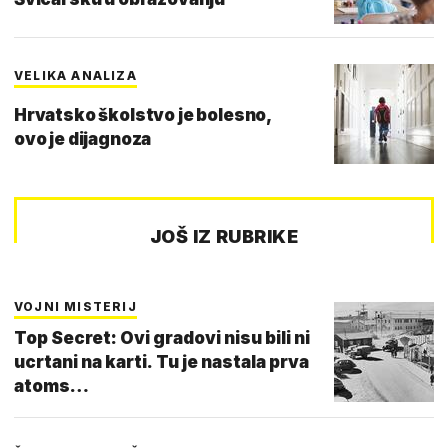
VELIKA ANALIZA
Hrvatsko školstvo je bolesno,
ovo je dijagnoza
JOŠ IZ RUBRIKE
VOJNI MISTERIJ
Top Secret: Ovi gradovi nisu bili ni
ucrtani na karti. Tu je nastala prva
atoms…