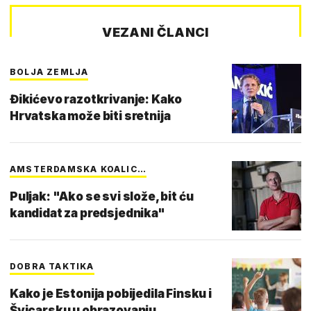
VEZANI ČLANCI
BOLJA ZEMLJA
Đikićevo razotkrivanje: Kako
Hrvatska može biti sretnija
AMSTERDAMSKA KOALIC…
Puljak: "Ako se svi slože, bit ću
kandidat za predsjednika"
DOBRA TAKTIKA
Kako je Estonija pobijedila Finsku i
Švicarsku u obrazovanju