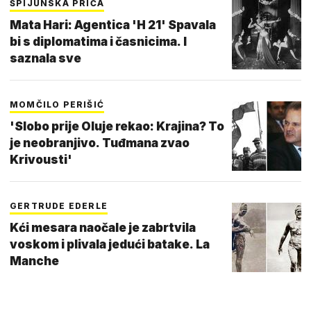
ŠPIJUNSKA PRIČA
Mata Hari: Agentica 'H 21' Spavala
bi s diplomatima i časnicima. I
saznala sve
MOMČILO PERIŠIĆ
'Slobo prije Oluje rekao: Krajina? To
je neobranjivo. Tuđmana zvao
Krivousti'
GERTRUDE EDERLE
Kći mesara naočale je zabrtvila
voskom i plivala jedući batake. La
Manche