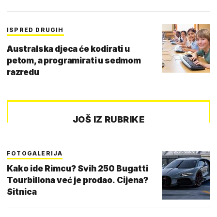
ISPRED DRUGIH
Australska djeca će kodirati u
petom, a programirati u sedmom
razredu
JOŠ IZ RUBRIKE
FOTOGALERIJA
Kako ide Rimcu? Svih 250 Bugatti
Tourbillona već je prodao. Cijena?
Sitnica