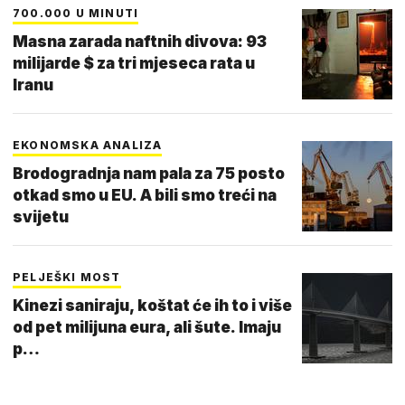
700.000 U MINUTI
Masna zarada naftnih divova: 93
milijarde $ za tri mjeseca rata u
Iranu
EKONOMSKA ANALIZA
Brodogradnja nam pala za 75 posto
otkad smo u EU. A bili smo treći na
svijetu
PELJEŠKI MOST
Kinezi saniraju, koštat će ih to i više
od pet milijuna eura, ali šute. Imaju
p…