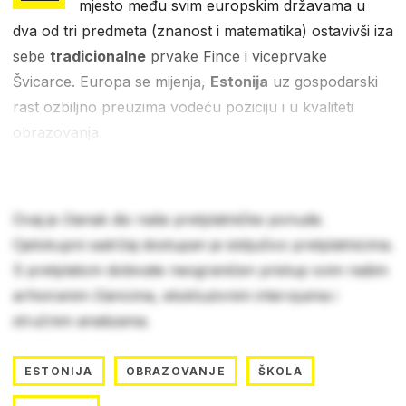
mjesto među svim europskim državama u
dva od tri predmeta (znanost i matematika) ostavivši iza
sebe
tradicionalne
prvake Fince i viceprvake
Švicarce. Europa se mijenja,
Estonija
uz gospodarski
rast ozbiljno preuzima vodeću poziciju i u kvaliteti
obrazovanja.
Ovaj je članak dio naše pretplatničke ponude.
Cjelokupni sadržaj dostupan je isključivo pretplatnicima.
S pretplatom dobivate neograničen pristup svim našim
arhiviranim člancima, ekskluzivnim intervjuima i
stručnim analizama.
ESTONIJA
OBRAZOVANJE
ŠKOLA