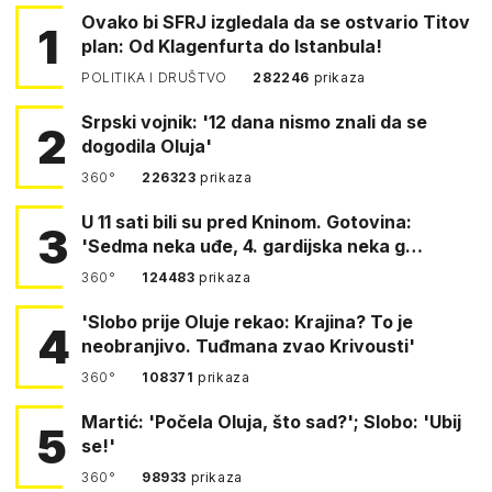
Ovako bi SFRJ izgledala da se ostvario Titov
1
plan: Od Klagenfurta do Istanbula!
POLITIKA I DRUŠTVO
282246
prikaza
Srpski vojnik: '12 dana nismo znali da se
2
dogodila Oluja'
360°
226323
prikaza
U 11 sati bili su pred Kninom. Gotovina:
3
'Sedma neka uđe, 4. gardijska neka g…
360°
124483
prikaza
'Slobo prije Oluje rekao: Krajina? To je
4
neobranjivo. Tuđmana zvao Krivousti'
360°
108371
prikaza
Martić: 'Počela Oluja, što sad?'; Slobo: 'Ubij
5
se!'
360°
98933
prikaza