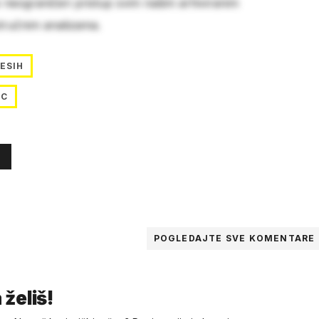
e neograničen pristup svim našim arhiviranim
stručnim analizama.
ESIH
EC
POGLEDAJTE SVE
KOMENTARE
 želiš!