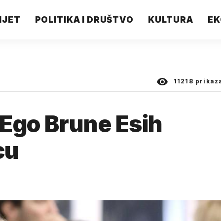
IJET
POLITIKA I DRUŠTVO
KULTURA
EK
11218
prikaz
 Ego Brune Esih
cu