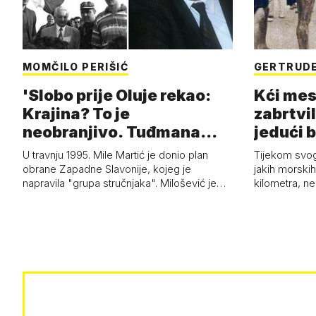
MOMČILO PERIŠIĆ
GERTRUDE
'Slobo prije Oluje rekao:
Kći mes
Krajina? To je
zabrtvil
neobranjivo. Tuđmana
jedući 
zvao Krivousti'
U travnju 1995. Mile Martić je donio plan
Tijekom svo
obrane Zapadne Slavonije, kojeg je
jakih morskih 
napravila "grupa stručnjaka". Milošević je…
kilometra, n