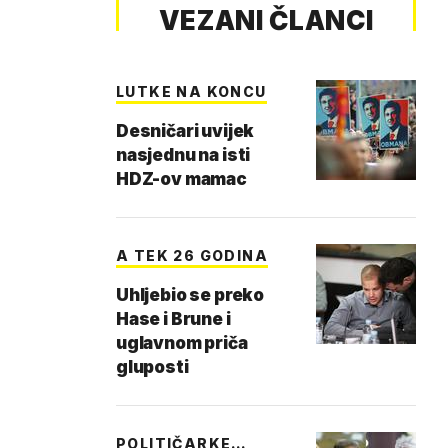
VEZANI ČLANCI
LUTKE NA KONCU
Desničari uvijek
nasjednu na isti
HDZ-ov mamac
A TEK 26 GODINA
Uhljebio se preko
Hase i Brune i
uglavnom priča
gluposti
POLITIČARKE