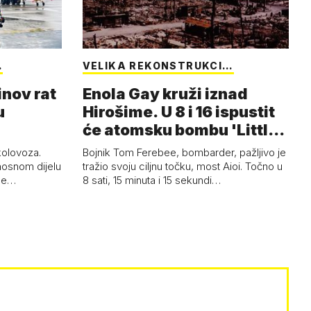
…
VELIKA REKONSTRUKCI…
inov rat
Enola Gay kruži iznad
u
Hirošime. U 8 i 16 ispustit
će atomsku bombu 'Little
Boy'
 kolovoza.
Bojnik Tom Ferebee, bombarder, pažljivo je
nosnom dijelu
tražio svoju ciljnu točku, most Aioi. Točno u
žne…
8 sati, 15 minuta i 15 sekundi…