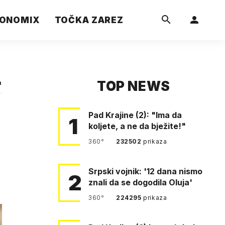
ONOMIX
TOČKA ZAREZ
TOP NEWS
a
Pad Krajine (2): "Ima da
1
koljete, a ne da bježite!"
360°
232502
prikaza
Srpski vojnik: '12 dana nismo
2
znali da se dogodila Oluja'
360°
224295
prikaza