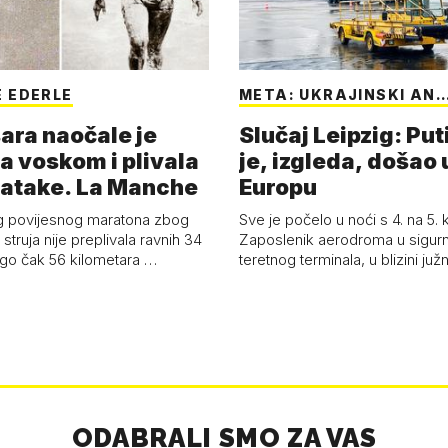
 EDERLE
META: UKRAJINSKI AN
ara naočale je
Slučaj Leipzig: Put
a voskom i plivala
je, izgleda, došao 
batake. La Manche
Europu
g povijesnog maratona zbog
Sve je počelo u noći s 4. na 5.
struja nije preplivala ravnih 34
Zaposlenik aerodroma u sigur
ego čak 56 kilometara …
teretnog terminala, u blizini ju