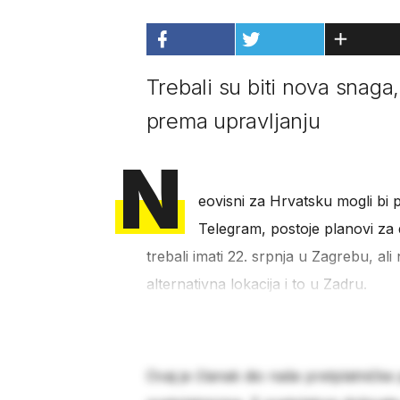
Trebali su biti nova snaga, 
prema upravljanju
N
eovisni za Hrvatsku mogli bi 
Telegram, postoje planovi za 
trebali imati 22. srpnja u Zagrebu, al
alternativna lokacija i to u Zadru.
Ovaj je članak dio naše pretplatničke