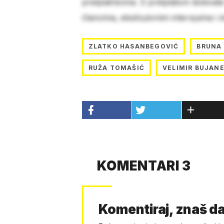
pretplatnicima. S pretplatom dobivat
člancima, ekskluzivnim intervjuima i 
ZLATKO HASANBEGOVIĆ
BRUNA 
RUŽA TOMAŠIĆ
VELIMIR BUJAN
KOMENTARI 3
Komentiraj, znaš da