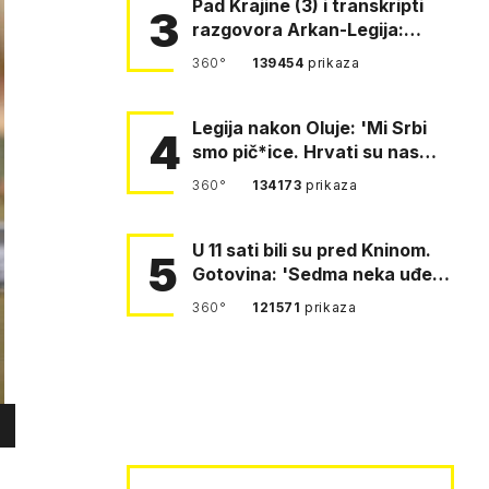
Pad Krajine (3) i transkripti
3
razgovora Arkan-Legija:
'Čujem, prelazite ustašam…
360°
139454
prikaza
Legija nakon Oluje: 'Mi Srbi
4
smo pič*ice. Hrvati su nas
pomeli!'
360°
134173
prikaza
U 11 sati bili su pred Kninom.
5
Gotovina: 'Sedma neka uđe,
4. gardijska neka g…
360°
121571
prikaza