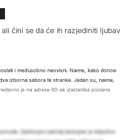
ali čini se da će ih razjediniti ljubav
postati i međusobno neovisni. Naime, kako donosi
dva izborna sabora te stranke. Jedan su, naime,
i nedavno je na adrese 60-ak izaslanika poslana
 ponude. Cjelokupni sadržaj dostupan je isključivo