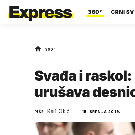
360°
CRNI SV
360°
Svađa i raskol:
urušava desni
Raif Okić
PIŠE
15. SRPNJA 2019.