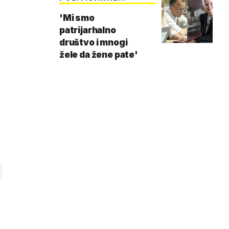
ISKRENO
'Mi smo
patrijarhalno
društvo i mnogi
žele da žene pate'